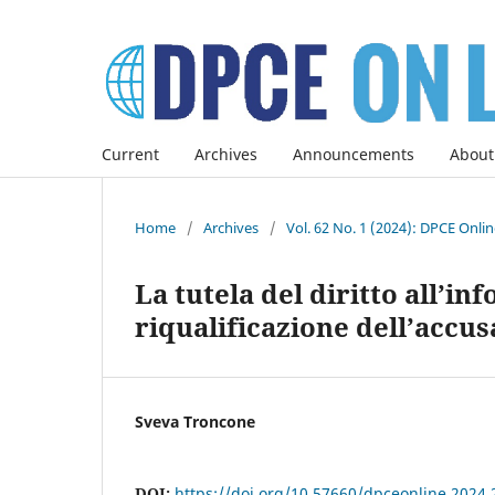
Current
Archives
Announcements
About
Home
/
Archives
/
Vol. 62 No. 1 (2024): DPCE Onli
La tutela del diritto all’i
riqualificazione dell’accus
Sveva Troncone
DOI:
https://doi.org/10.57660/dpceonline.2024.