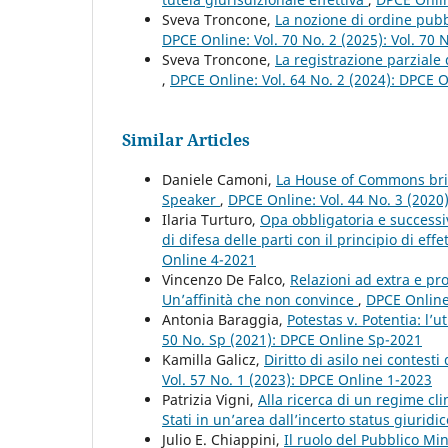
Sveva Troncone,
La nozione di ordine pubbl
DPCE Online: Vol. 70 No. 2 (2025): Vol. 70
Sveva Troncone,
La registrazione parziale
,
DPCE Online: Vol. 64 No. 2 (2024): DPCE 
Similar Articles
Daniele Camoni,
La House of Commons brita
Speaker
,
DPCE Online: Vol. 44 No. 3 (2020
Ilaria Turturo,
Opa obbligatoria e successiv
di difesa delle parti con il principio di effe
Online 4-2021
Vincenzo De Falco,
Relazioni ad extra e p
Un’affinità che non convince
,
DPCE Online:
Antonia Baraggia,
Potestas v. Potentia: l’
50 No. Sp (2021): DPCE Online Sp-2021
Kamilla Galicz,
Diritto di asilo nei contes
Vol. 57 No. 1 (2023): DPCE Online 1-2023
Patrizia Vigni,
Alla ricerca di un regime cl
Stati in un’area dall’incerto status giuridi
Julio E. Chiappini,
Il ruolo del Pubblico Mi