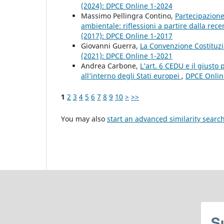
(2024): DPCE Online 1-2024
Massimo Pellingra Contino,
Partecipazione 
ambientale: riflessioni a partire dalla rec
(2017): DPCE Online 1-2017
Giovanni Guerra,
La Convenzione Costituzi
(2021): DPCE Online 1-2021
Andrea Carbone,
L’art. 6 CEDU e il giusto
all’interno degli Stati europei
,
DPCE Online
1
2
3
4
5
6
7
8
9
10
>
>>
You may also
start an advanced similarity searc