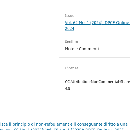
Issue
Vol. 62 No. 1 (2024): DPCE Online
2024
Section
Note e Commenti
License
CC Attribution-NonCommercial-Share
4.0
disce il principio di non-refoulement e il conseguente diritto a una
e: Vol. 69 No. 1 (2025): Vol. 69 No. 1 (2025): DPCE Online 1-2025