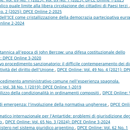
ico quale limite alla libera circolazione dei cittadini di Paesi terzi
,
 No. 2 (2025): DPCE Online 2-2025
 dell’ICE come cristallizzazione della democrazia partecipativa eur
Online 2-2024
nnica all’epoca di John Bercow: una difesa costituzionale dello
): DPCE Online 3-2020
o procedimento sanzionatorio: il difficile contemperamento dei dir
ttività del diritto dell’Unione
,
DPCE Online: Vol. 49 No. 4 (2021): DP
rocedimento amministrativo comune nell’esperienza spagnola.
 Vol. 38 No. 1 (2019): DPCE Online 1-2019
utilizzo della condizionalità in ordinamenti compositi
,
DPCE Online: 
ti di emergenza: l’involuzione della normativa ungherese
,
DPCE Onli
imatico internazionale per l’Antartide: problemi di giurisdizione deg
co
,
DPCE Online: Vol. 65 No. 3 (2024): DPCE Online 3-2024
nistero nel sistema giuridico argentino
,
DPCE Online: Vol. 62 No. 1