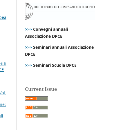
opea
>>>
Convegni annuali
Associazione DPCE
>>>
Seminari annuali Associazione
DPCE
itti
>>>
Seminari Scuola DPCE
CE
Current Issue
Vol.
ne:
li