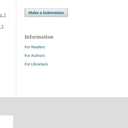
Make a Submission
o. 1
 1
Information
For Readers
For Authors
For Librarians