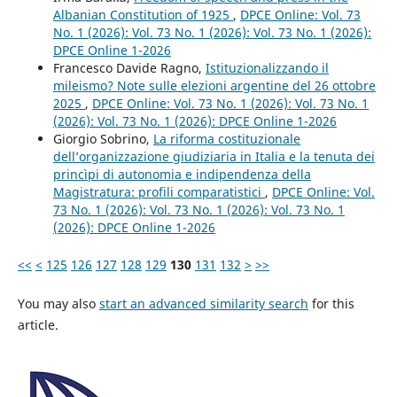
Albanian Constitution of 1925
,
DPCE Online: Vol. 73
No. 1 (2026): Vol. 73 No. 1 (2026): Vol. 73 No. 1 (2026):
DPCE Online 1-2026
Francesco Davide Ragno,
Istituzionalizzando il
mileismo? Note sulle elezioni argentine del 26 ottobre
2025
,
DPCE Online: Vol. 73 No. 1 (2026): Vol. 73 No. 1
(2026): Vol. 73 No. 1 (2026): DPCE Online 1-2026
Giorgio Sobrino,
La riforma costituzionale
dell’organizzazione giudiziaria in Italia e la tenuta dei
princìpi di autonomia e indipendenza della
Magistratura: profili comparatistici
,
DPCE Online: Vol.
73 No. 1 (2026): Vol. 73 No. 1 (2026): Vol. 73 No. 1
(2026): DPCE Online 1-2026
<<
<
125
126
127
128
129
130
131
132
>
>>
You may also
start an advanced similarity search
for this
article.