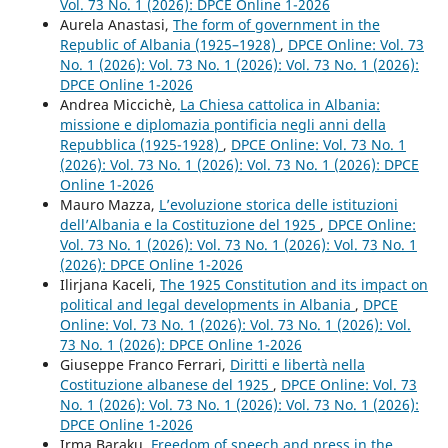
Vol. 73 No. 1 (2026): DPCE Online 1-2026
Aurela Anastasi,
The form of government in the
Republic of Albania (1925–1928)
,
DPCE Online: Vol. 73
No. 1 (2026): Vol. 73 No. 1 (2026): Vol. 73 No. 1 (2026):
DPCE Online 1-2026
Andrea Miccichè,
La Chiesa cattolica in Albania:
missione e diplomazia pontificia negli anni della
Repubblica (1925-1928)
,
DPCE Online: Vol. 73 No. 1
(2026): Vol. 73 No. 1 (2026): Vol. 73 No. 1 (2026): DPCE
Online 1-2026
Mauro Mazza,
L’evoluzione storica delle istituzioni
dell’Albania e la Costituzione del 1925
,
DPCE Online:
Vol. 73 No. 1 (2026): Vol. 73 No. 1 (2026): Vol. 73 No. 1
(2026): DPCE Online 1-2026
Ilirjana Kaceli,
The 1925 Constitution and its impact on
political and legal developments in Albania
,
DPCE
Online: Vol. 73 No. 1 (2026): Vol. 73 No. 1 (2026): Vol.
73 No. 1 (2026): DPCE Online 1-2026
Giuseppe Franco Ferrari,
Diritti e libertà nella
Costituzione albanese del 1925
,
DPCE Online: Vol. 73
No. 1 (2026): Vol. 73 No. 1 (2026): Vol. 73 No. 1 (2026):
DPCE Online 1-2026
Irma Baraku,
Freedom of speech and press in the