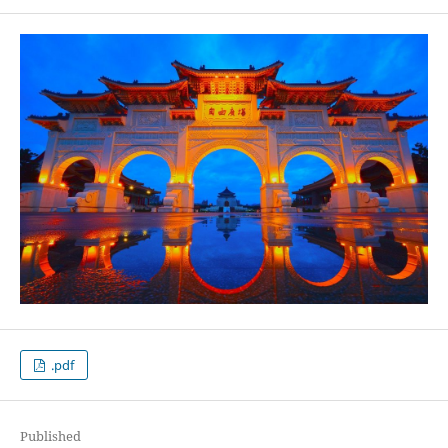
.pdf
Published