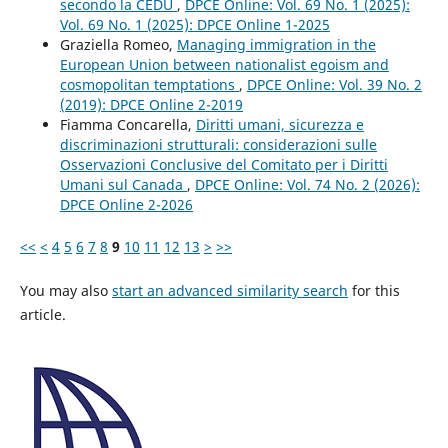
secondo la CEDU
,
DPCE Online: Vol. 69 No. 1 (2025):
Vol. 69 No. 1 (2025): DPCE Online 1-2025
Graziella Romeo,
Managing immigration in the
European Union between nationalist egoism and
cosmopolitan temptations
,
DPCE Online: Vol. 39 No. 2
(2019): DPCE Online 2-2019
Fiamma Concarella,
Diritti umani, sicurezza e
discriminazioni strutturali: considerazioni sulle
Osservazioni Conclusive del Comitato per i Diritti
Umani sul Canada
,
DPCE Online: Vol. 74 No. 2 (2026):
DPCE Online 2-2026
<<
<
4
5
6
7
8
9
10
11
12
13
>
>>
You may also
start an advanced similarity search
for this
article.