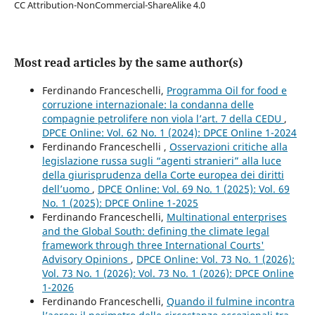
CC Attribution-NonCommercial-ShareAlike 4.0
Most read articles by the same author(s)
Ferdinando Franceschelli,
Programma Oil for food e
corruzione internazionale: la condanna delle
compagnie petrolifere non viola l’art. 7 della CEDU
,
DPCE Online: Vol. 62 No. 1 (2024): DPCE Online 1-2024
Ferdinando Franceschelli ,
Osservazioni critiche alla
legislazione russa sugli “agenti stranieri” alla luce
della giurisprudenza della Corte europea dei diritti
dell’uomo
,
DPCE Online: Vol. 69 No. 1 (2025): Vol. 69
No. 1 (2025): DPCE Online 1-2025
Ferdinando Franceschelli,
Multinational enterprises
and the Global South: defining the climate legal
framework through three International Courts'
Advisory Opinions
,
DPCE Online: Vol. 73 No. 1 (2026):
Vol. 73 No. 1 (2026): Vol. 73 No. 1 (2026): DPCE Online
1-2026
Ferdinando Franceschelli,
Quando il fulmine incontra