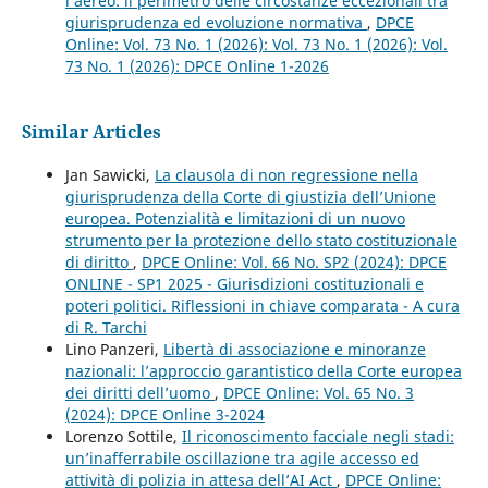
l’aereo: il perimetro delle circostanze eccezionali tra
giurisprudenza ed evoluzione normativa
,
DPCE
Online: Vol. 73 No. 1 (2026): Vol. 73 No. 1 (2026): Vol.
73 No. 1 (2026): DPCE Online 1-2026
Similar Articles
Jan Sawicki,
La clausola di non regressione nella
giurisprudenza della Corte di giustizia dell’Unione
europea. Potenzialità e limitazioni di un nuovo
strumento per la protezione dello stato costituzionale
di diritto
,
DPCE Online: Vol. 66 No. SP2 (2024): DPCE
ONLINE - SP1 2025 - Giurisdizioni costituzionali e
poteri politici. Riflessioni in chiave comparata - A cura
di R. Tarchi
Lino Panzeri,
Libertà di associazione e minoranze
nazionali: l’approccio garantistico della Corte europea
dei diritti dell’uomo
,
DPCE Online: Vol. 65 No. 3
(2024): DPCE Online 3-2024
Lorenzo Sottile,
Il riconoscimento facciale negli stadi:
un’inafferrabile oscillazione tra agile accesso ed
attività di polizia in attesa dell’AI Act
,
DPCE Online: