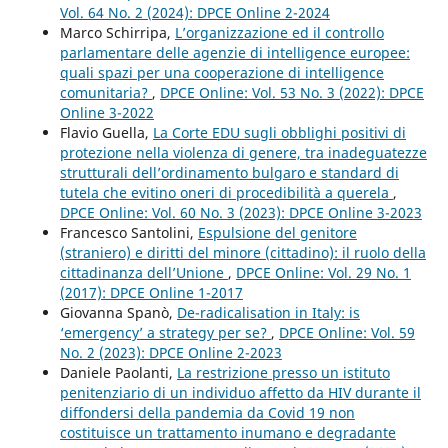
Vol. 64 No. 2 (2024): DPCE Online 2-2024
Marco Schirripa,
L’organizzazione ed il controllo
parlamentare delle agenzie di intelligence europee:
quali spazi per una cooperazione di intelligence
comunitaria?
,
DPCE Online: Vol. 53 No. 3 (2022): DPCE
Online 3-2022
Flavio Guella,
La Corte EDU sugli obblighi positivi di
protezione nella violenza di genere, tra inadeguatezze
strutturali dell’ordinamento bulgaro e standard di
tutela che evitino oneri di procedibilità a querela
,
DPCE Online: Vol. 60 No. 3 (2023): DPCE Online 3-2023
Francesco Santolini,
Espulsione del genitore
(straniero) e diritti del minore (cittadino): il ruolo della
cittadinanza dell’Unione
,
DPCE Online: Vol. 29 No. 1
(2017): DPCE Online 1-2017
Giovanna Spanò,
De-radicalisation in Italy: is
‘emergency’ a strategy per se?
,
DPCE Online: Vol. 59
No. 2 (2023): DPCE Online 2-2023
Daniele Paolanti,
La restrizione presso un istituto
penitenziario di un individuo affetto da HIV durante il
diffondersi della pandemia da Covid 19 non
costituisce un trattamento inumano e degradante