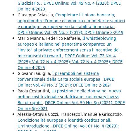
Giudiziario.
,
DPCE Online: Vol. 45 No. 4 (2020): DPCE
Online 4-2020
Giuseppe Sciascia,
Completare l’Unione bancaria,
approfondire l’unione economica e monetaria: sentieri
e paradigmi europei verso la stabilità finanziaria
,
DPCE Online: Vol. 39 No. 2 (2019): DPCE Online 2-2019
Mario Manna, Federico Raffaele,
Il whistleblowing
europeo e italiano nel panorama comparato: un
“invito” al private enforcement senza l’incentivo dei
meccanismi di reward
,
DPCE Online: Vol. 72 No. 4
(2025): Vol. 72 No. 4 (2025): Vol. 72 No. 4 (2025): DPCE
Online 4-2025
Giovanni Guiglia,
I preamboli nel sistema
convenzionale della Carta sociale europea
,
DPCE
Online: Vol. 47 No. 2 (2021): DPCE Online 2-2021
Paola Costantini,
La posizione della donna nel nuovo
ordine costituzionale sudafricano: customary law vs
Bill of rights
,
DPCE Online: Vol. 50 No. Sp (2021): DPCE
Online Sp-2021
Alessia-Ottavia Cozzi, Francesco Emanuele Grisostolo,
Condizionalità europea e identità costituzionali.
Un’introduzione
,
DPCE Online: Vol. 61 No. 4 (2023):