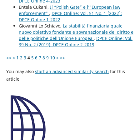
DPCE Online 4-2023
Entela Cukani,
Il “Polish Gate” e l’“European law
enforcement”
,
DPCE Online: Vol. 51 No. 1 (2022):
DPCE Online 1-2022
Giovanni Lo Schiavo,
La stabilità finanziaria quale
nuovo obiettivo fondante e sovranazionale del diritto e
delle politiche dell’Unione Europea
,
DPCE Online: Vol.
39 No. 2 (2019): DPCE Online 2-2019
<<
<
1
2
3
4
5
6
7
8
9
10
>
>>
You may also
start an advanced similarity search
for this
article.