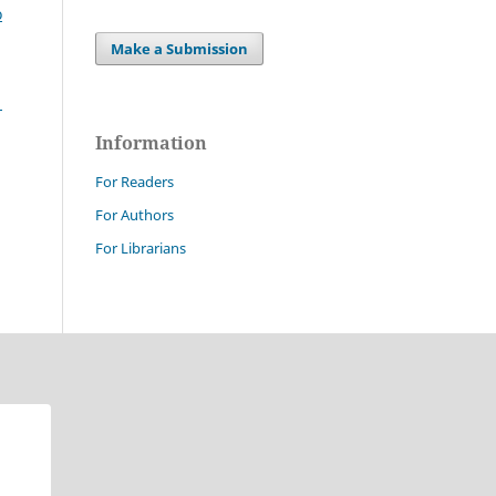
o
Make a Submission
1
Information
For Readers
For Authors
For Librarians