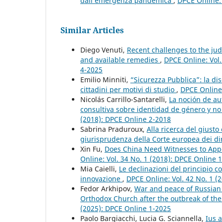
dall’emergenza pandemica
,
DPCE Online: 
Similar Articles
Diego Venuti,
Recent challenges to the ju
and available remedies
,
DPCE Online: Vol.
4-2025
Emilio Minniti,
“Sicurezza Pubblica”: la dis
cittadini per motivi di studio
,
DPCE Online:
Nicolás Carrillo-Santarelli,
La noción de au
consultiva sobre identidad de género y n
(2018): DPCE Online 2-2018
Sabrina Praduroux,
Alla ricerca del giusto 
giurisprudenza della Corte europea dei di
Xin Fu,
Does China Need Witnesses to Appe
Online: Vol. 34 No. 1 (2018): DPCE Online 
Mia Caielli,
Le declinazioni del principio c
innovazione
,
DPCE Online: Vol. 42 No. 1 (
Fedor Arkhipov,
War and peace of Russian O
Orthodox Church after the outbreak of th
(2025): DPCE Online 1-2025
Paolo Bargiacchi, Lucia G. Sciannella,
Ius a