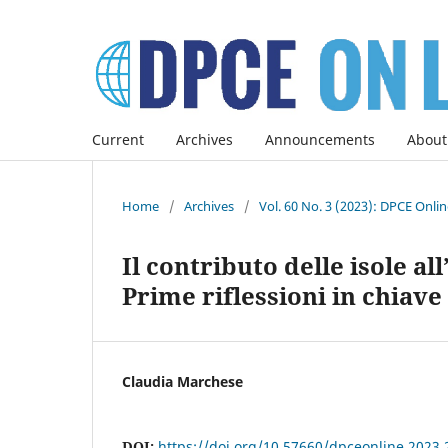
Current
Archives
Announcements
About
Home
/
Archives
/
Vol. 60 No. 3 (2023): DPCE Onli
Il contributo delle isole al
Prime riflessioni in chiav
Claudia Marchese
DOI:
https://doi.org/10.57660/dpceonline.2023.