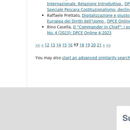
Internazionale. Relazione Introduttiva
,
DP
Speciale Pescara Costituzionalismo, declinaz
Raffaele Prettato,
Digitalizzazione e giusto
Europea dei Diritti dell’Uomo
,
DPCE Online
Rino Casella,
Il “Commander in Chief”: i po
No. 4 (2023): DPCE Online 4-2023
<<
<
12
13
14
15
16
17
18
19
20
21
>
>>
You may also
start an advanced similarity searc