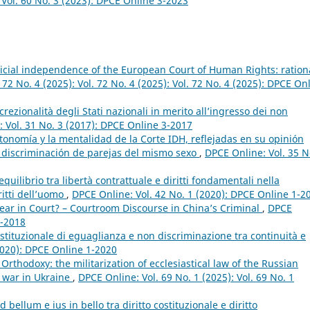
Vol. 60 No. 3 (2023): DPCE Online 3-2023
dicial independence of the European Court of Human Rights: ration
 72 No. 4 (2025): Vol. 72 No. 4 (2025): Vol. 72 No. 4 (2025): DPCE On
crezionalità degli Stati nazionali in merito all’ingresso dei non
 Vol. 31 No. 3 (2017): DPCE Online 3-2017
tonomía y la mentalidad de la Corte IDH, reflejadas en su opinión
o discriminación de parejas del mismo sexo
,
DPCE Online: Vol. 35 N
equilibrio tra libertà contrattuale e diritti fondamentali nella
ritti dell’uomo
,
DPCE Online: Vol. 42 No. 1 (2020): DPCE Online 1-2
ar in Court? – Courtroom Discourse in China’s Criminal
,
DPCE
1-2018
ostituzionale di eguaglianza e non discriminazione tra continuità e
2020): DPCE Online 1-2020
rthodoxy: the militarization of ecclesiastical law of the Russian
e war in Ukraine
,
DPCE Online: Vol. 69 No. 1 (2025): Vol. 69 No. 1
d bellum e ius in bello tra diritto costituzionale e diritto