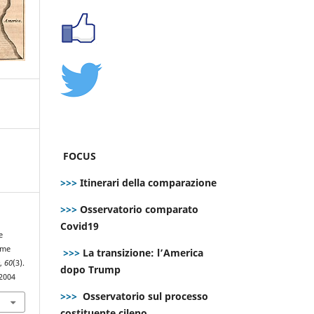
FOCUS
>>>
Itinerari della comparazione
>>>
Osservatorio comparato
Covid19
e
ime
>>>
La transizione: l’America
e
,
60
(3).
dopo Trump
.2004
>>>
Osservatorio sul processo
costituente cileno