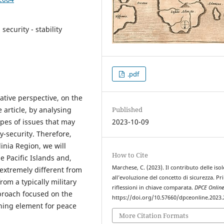
security - stability
.pdf
rative perspective, on the
 article, by analysing
Published
ypes of issues that may
2023-10-09
-security. Therefore,
dinia Region, we will
How to Cite
e Pacific Islands and,
Marchese, C. (2023). Il contributo delle isol
 extremely different from
all’evoluzione del concetto di sicurezza. Pr
rom a typically military
riflessioni in chiave comparata.
DPCE Onlin
proach focused on the
https://doi.org/10.57660/dpceonline.2023
ning element for peace
More Citation Formats