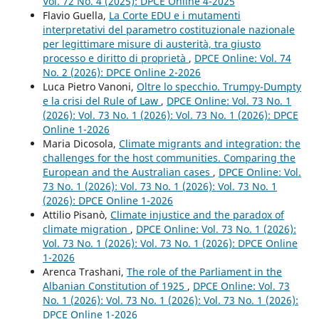
Vol. 72 No. 4 (2025): DPCE Online 4-2025
Flavio Guella,
La Corte EDU e i mutamenti
interpretativi del parametro costituzionale nazionale
per legittimare misure di austerità, tra giusto
processo e diritto di proprietà
,
DPCE Online: Vol. 74
No. 2 (2026): DPCE Online 2-2026
Luca Pietro Vanoni,
Oltre lo specchio. Trumpy-Dumpty
e la crisi del Rule of Law
,
DPCE Online: Vol. 73 No. 1
(2026): Vol. 73 No. 1 (2026): Vol. 73 No. 1 (2026): DPCE
Online 1-2026
Maria Dicosola,
Climate migrants and integration: the
challenges for the host communities. Comparing the
European and the Australian cases
,
DPCE Online: Vol.
73 No. 1 (2026): Vol. 73 No. 1 (2026): Vol. 73 No. 1
(2026): DPCE Online 1-2026
Attilio Pisanò,
Climate injustice and the paradox of
climate migration
,
DPCE Online: Vol. 73 No. 1 (2026):
Vol. 73 No. 1 (2026): Vol. 73 No. 1 (2026): DPCE Online
1-2026
Arenca Trashani,
The role of the Parliament in the
Albanian Constitution of 1925
,
DPCE Online: Vol. 73
No. 1 (2026): Vol. 73 No. 1 (2026): Vol. 73 No. 1 (2026):
DPCE Online 1-2026