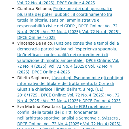
Vol. 72 No. 4 (2025): DPCE Online 4-2025
Gianluca Bellomo,
Protezione dei dati personali e
pluralità dei poteri pubblici: il coordinamento tra
tutela inibitoria, sanzioni amministrative e
responsabilità civile nel GDPR
,
DPCE Online: Vol. 72
No. 4 (2025): Vol. 72 No. 4 (2025): Vol. 72 No. 4 (2025):
DPCE Online 4-2025
Vincenzo De Falco,
Funzione consultiva e tempi della
democrazia partecipativa nell’esperienza spagnola.
Un’inefficace contestualità nei procedimenti di
valutazione d’impatto ambientale
,
DPCE Online: Vol.
72 No. 4 (2025): Vol. 72 No. 4 (2025): Vol. 72 No. 4
(2025): DPCE Online 4-2025
Diletta Sagliocco,
L’uso degli Pseudonimi e gli obblighi
informativi del titolare del trattamento: la Corte di
Giustizia chiarisce i limiti dell’art. 3 reg. (UE)
2018/1725
,
DPCE Online: Vol. 72 No. 4 (2025): Vol. 72
No. 4 (2025): Vol. 72 No. 4 (2025): DPCE Online 4-2025
Eva Martina Zavattaro,
La Corte EDU ridefinisce i
confini della tutela dei diritti fondamentali
nell’arbitrato sportivo: analisi a Semenya c. Svizzera
,
DPCE Online: Vol. 72 No. 4 (2025): Vol. 72 No. 4 (2025):