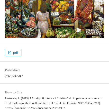
.pdf
Published
2023-07-07
How to Cite
Restuccia, L. (2023). I foreign fighters e il “diritto” al rimpatrio: alla ricerca di
un difficile equilibrio nella sentenza H.F. e altri c. Francia.
DPCE Online
,
59
(2).
https://doi.org/10.57660/dpceonline.2023.1937