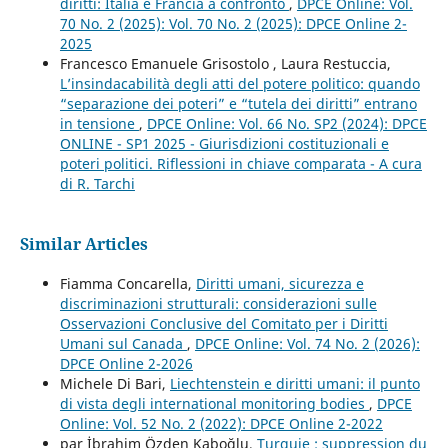
diritti: Italia e Francia a confronto
,
DPCE Online: Vol.
70 No. 2 (2025): Vol. 70 No. 2 (2025): DPCE Online 2-
2025
Francesco Emanuele Grisostolo , Laura Restuccia,
L’insindacabilità degli atti del potere politico: quando
“separazione dei poteri” e “tutela dei diritti” entrano
in tensione
,
DPCE Online: Vol. 66 No. SP2 (2024): DPCE
ONLINE - SP1 2025 - Giurisdizioni costituzionali e
poteri politici. Riflessioni in chiave comparata - A cura
di R. Tarchi
Similar Articles
Fiamma Concarella,
Diritti umani, sicurezza e
discriminazioni strutturali: considerazioni sulle
Osservazioni Conclusive del Comitato per i Diritti
Umani sul Canada
,
DPCE Online: Vol. 74 No. 2 (2026):
DPCE Online 2-2026
Michele Di Bari,
Liechtenstein e diritti umani: il punto
di vista degli international monitoring bodies
,
DPCE
Online: Vol. 52 No. 2 (2022): DPCE Online 2-2022
par İbrahim Özden Kaboğlu,
Turquie : suppression du