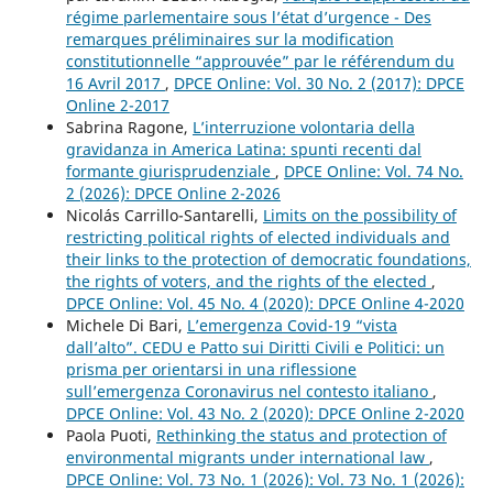
régime parlementaire sous l’état d’urgence - Des
remarques préliminaires sur la modification
constitutionnelle “approuvée” par le référendum du
16 Avril 2017
,
DPCE Online: Vol. 30 No. 2 (2017): DPCE
Online 2-2017
Sabrina Ragone,
L’interruzione volontaria della
gravidanza in America Latina: spunti recenti dal
formante giurisprudenziale
,
DPCE Online: Vol. 74 No.
2 (2026): DPCE Online 2-2026
Nicolás Carrillo-Santarelli,
Limits on the possibility of
restricting political rights of elected individuals and
their links to the protection of democratic foundations,
the rights of voters, and the rights of the elected
,
DPCE Online: Vol. 45 No. 4 (2020): DPCE Online 4-2020
Michele Di Bari,
L’emergenza Covid-19 “vista
dall’alto”. CEDU e Patto sui Diritti Civili e Politici: un
prisma per orientarsi in una riflessione
sull’emergenza Coronavirus nel contesto italiano
,
DPCE Online: Vol. 43 No. 2 (2020): DPCE Online 2-2020
Paola Puoti,
Rethinking the status and protection of
environmental migrants under international law
,
DPCE Online: Vol. 73 No. 1 (2026): Vol. 73 No. 1 (2026):