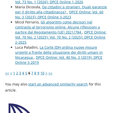
Vol. 73 No. 1 (2026): DPCE Online 1-2026
Maria Dicosola,
Da cittadini a stranieri. Quali garanzie
per il diritto alla cittadinanza?
,
DPCE Online: Vol. 60
No. 3 (2023): DPCE Online 3-2023
Micol Ferrario,
Gli algoritmi come decisori nel
contrasto al terrorismo online. Alcune riflessioni a
partire dal Regolamento (UE) 2021/784
,
DPCE Online:
Vol. 70 No. 2 (2025): Vol. 70 No. 2 (2025): DPCE Online
2-2025
Luca Paladini,
La Corte IDH ordina nuove misure
urgenti a fronte della situazione dei diritti umani in
Nicaragua
,
DPCE Online: Vol. 40 No. 3 (2019): DPCE
Online 3-2019
<<
<
1
2
3
4
5
6
7
8
9
10
>
>>
You may also
start an advanced similarity search
for this
article.