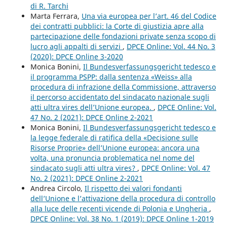
di R. Tarchi
Marta Ferrara,
Una via europea per l’art. 46 del Codice
dei contratti pubblici: la Corte di giustizia apre alla
partecipazione delle fondazioni private senza scopo di
lucro agli appalti di servizi
,
DPCE Online: Vol. 44 No. 3
(2020): DPCE Online 3-2020
Monica Bonini,
Il Bundesverfassungsgericht tedesco e
il programma PSPP: dalla sentenza «Weiss» alla
procedura di infrazione della Commissione, attraverso
il percorso accidentato del sindacato nazionale sugli
atti ultra vires dell’Unione europea.
,
DPCE Online: Vol.
47 No. 2 (2021): DPCE Online 2-2021
Monica Bonini,
Il Bundesverfassungsgericht tedesco e
la legge federale di ratifica della «Decisione sulle
Risorse Proprie» dell’Unione europea: ancora una
volta, una pronuncia problematica nel nome del
sindacato sugli atti ultra vires?
,
DPCE Online: Vol. 47
No. 2 (2021): DPCE Online 2-2021
Andrea Circolo,
Il rispetto dei valori fondanti
dell’Unione e l’attivazione della procedura di controllo
alla luce delle recenti vicende di Polonia e Ungheria
,
DPCE Online: Vol. 38 No. 1 (2019): DPCE Online 1-2019