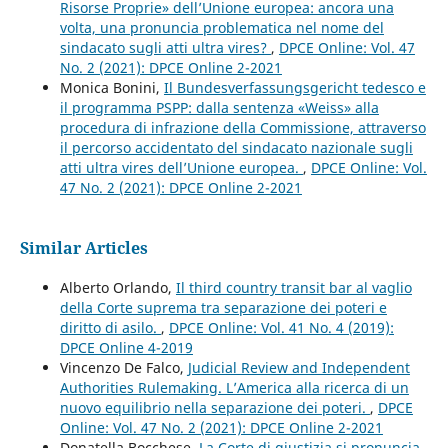
Risorse Proprie» dell’Unione europea: ancora una
volta, una pronuncia problematica nel nome del
sindacato sugli atti ultra vires?
,
DPCE Online: Vol. 47
No. 2 (2021): DPCE Online 2-2021
Monica Bonini,
Il Bundesverfassungsgericht tedesco e
il programma PSPP: dalla sentenza «Weiss» alla
procedura di infrazione della Commissione, attraverso
il percorso accidentato del sindacato nazionale sugli
atti ultra vires dell’Unione europea.
,
DPCE Online: Vol.
47 No. 2 (2021): DPCE Online 2-2021
Similar Articles
Alberto Orlando,
Il third country transit bar al vaglio
della Corte suprema tra separazione dei poteri e
diritto di asilo.
,
DPCE Online: Vol. 41 No. 4 (2019):
DPCE Online 4-2019
Vincenzo De Falco,
Judicial Review and Independent
Authorities Rulemaking. L’America alla ricerca di un
nuovo equilibrio nella separazione dei poteri.
,
DPCE
Online: Vol. 47 No. 2 (2021): DPCE Online 2-2021
Donatella Bocchese,
La Corte di giustizia si pronuncia