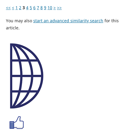
<<
<
1
2
3
4
5
6
7
8
9
10
>
>>
You may also
start an advanced similarity search
for this
article.