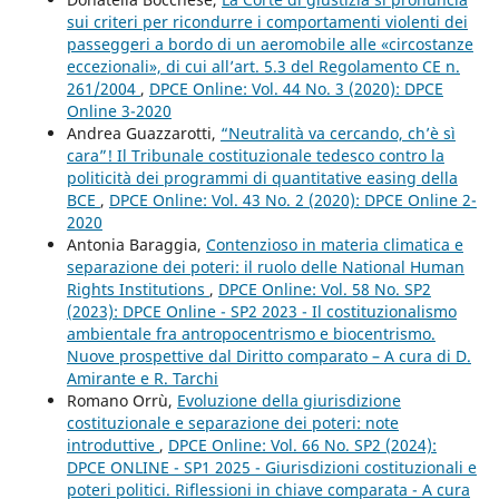
sui criteri per ricondurre i comportamenti violenti dei
passeggeri a bordo di un aeromobile alle «circostanze
eccezionali», di cui all’art. 5.3 del Regolamento CE n.
261/2004
,
DPCE Online: Vol. 44 No. 3 (2020): DPCE
Online 3-2020
Andrea Guazzarotti,
“Neutralità va cercando, ch’è sì
cara”! Il Tribunale costituzionale tedesco contro la
politicità dei programmi di quantitative easing della
BCE
,
DPCE Online: Vol. 43 No. 2 (2020): DPCE Online 2-
2020
Antonia Baraggia,
Contenzioso in materia climatica e
separazione dei poteri: il ruolo delle National Human
Rights Institutions
,
DPCE Online: Vol. 58 No. SP2
(2023): DPCE Online - SP2 2023 - Il costituzionalismo
ambientale fra antropocentrismo e biocentrismo.
Nuove prospettive dal Diritto comparato – A cura di D.
Amirante e R. Tarchi
Romano Orrù,
Evoluzione della giurisdizione
costituzionale e separazione dei poteri: note
introduttive
,
DPCE Online: Vol. 66 No. SP2 (2024):
DPCE ONLINE - SP1 2025 - Giurisdizioni costituzionali e
poteri politici. Riflessioni in chiave comparata - A cura