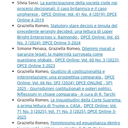
Silvia Sassi,
La partecipazione della società civile nei
processi decisionali: il caso britannico e il caso
ungherese
,
DPCE Online: Vol. 41 No. 4 (2019): DPCE
Online 4-2019
Graziella Romeo,
Statutory stare decisis e tenuta del
precedente wrongly decided: una lettura di Loper
Bright Enterprises v. Raimondo
,
DPCE Online: Vol. 65
No. 3 (2024): DPCE Online 3-2024
Simone Penasa, Graziella Romeo,
Dilemmi morali e
garanzie legali: la maternità surrogata come
questione globale
,
DPCE Online: Vol. 60 No. 3 (2023):
DPCE Online 3-2023
Graziella Romeo,
Giudizio di costituzionalità e
interpretazione: una prospettiva comparata
,
DPCE
Online: Vol. 66 No. SP2 (2024): DPCE ONLINE - SP1
2025 - Giurisdizioni costituzionali e poteri politici.
Riflessioni in chiave comparata - A cura di R. Tarchi
Graziella Romeo,
Le inquietudini della Corte Suprema:
a prima lettura di Trump v. CASA
,
DPCE Online: Vol.
71 No. 3 (2025): Vol. 71 No. 3 (2025): DPCE Online 3-
2025
Graziella Romeo,
Femminismo ed eguaglianza dentro