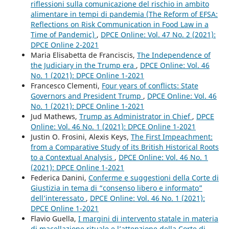
riflessioni sulla comunicazione del rischio in ambito
alimentare in tempi di pandemia (The Reform of EFSA:
Reflections on Risk Communication in Food Law in a
Time of Pandemic)
,
DPCE Online: Vol. 47 No. 2 (2021):
DPCE Online 2-2021
Maria Elisabetta de Franciscis,
The Independence of
the Judiciary in the Trump era
,
DPCE Online: Vol. 46
No. 1 (2021): DPCE Online 1-2021
Francesco Clementi,
Four years of conflicts: State
Governors and President Trump
,
DPCE Online: Vol. 46
No. 1 (2021): DPCE Online 1-2021
Jud Mathews,
Trump as Administrator in Chief
,
DPCE
Online: Vol. 46 No. 1 (2021): DPCE Online 1-2021
Justin O. Frosini, Alexis Keys,
The First Impeachment:
from a Comparative Study of its British Historical Roots
to a Contextual Analysis
,
DPCE Online: Vol. 46 No. 1
(2021): DPCE Online 1-2021
Federica Danini,
Conferme e suggestioni della Corte di
Giustizia in tema di “consenso libero e informato”
dell’interessato
,
DPCE Online: Vol. 46 No. 1 (2021):
DPCE Online 1-2021
Flavio Guella,
I margini di intervento statale in materia
di macellazione rituale e l’attenzione della Corte di