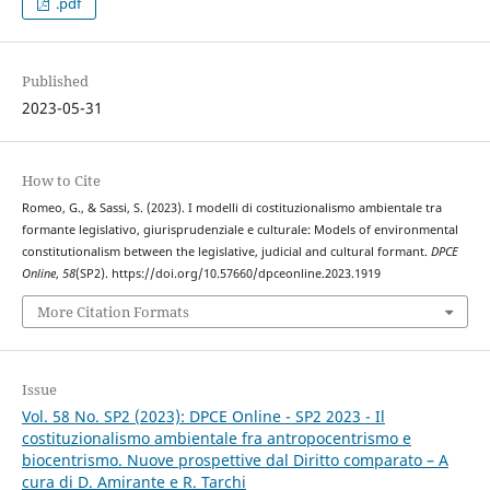
.pdf
Published
2023-05-31
How to Cite
Romeo, G., & Sassi, S. (2023). I modelli di costituzionalismo ambientale tra
formante legislativo, giurisprudenziale e culturale: Models of environmental
constitutionalism between the legislative, judicial and cultural formant.
DPCE
Online
,
58
(SP2). https://doi.org/10.57660/dpceonline.2023.1919
More Citation Formats
Issue
Vol. 58 No. SP2 (2023): DPCE Online - SP2 2023 - Il
costituzionalismo ambientale fra antropocentrismo e
biocentrismo. Nuove prospettive dal Diritto comparato – A
cura di D. Amirante e R. Tarchi