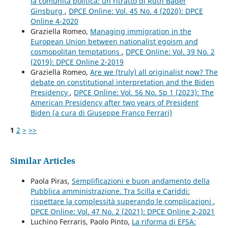
la comunità politica: un ritratto di Ruth Bader
Ginsburg
,
DPCE Online: Vol. 45 No. 4 (2020): DPCE
Online 4-2020
Graziella Romeo,
Managing immigration in the
European Union between nationalist egoism and
cosmopolitan temptations
,
DPCE Online: Vol. 39 No. 2
(2019): DPCE Online 2-2019
Graziella Romeo,
Are we (truly) all originalist now? The
debate on constitutional interpretation and the Biden
Presidency
,
DPCE Online: Vol. 56 No. Sp 1 (2023): The
American Presidency after two years of President
Biden (a cura di Giuseppe Franco Ferrari)
1
2
>
>>
Similar Articles
Paola Piras,
Semplificazioni e buon andamento della
Pubblica amministrazione. Tra Scilla e Cariddi:
rispettare la complessità superando le complicazioni
,
DPCE Online: Vol. 47 No. 2 (2021): DPCE Online 2-2021
Luchino Ferraris, Paolo Pinto,
La riforma di EFSA: