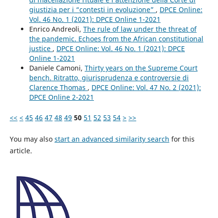
giustizia per i “contesti in evoluzione”
,
DPCE Online:
Vol. 46 No. 1 (2021): DPCE Online 1-2021
Enrico Andreoli,
The rule of law under the threat of
the pandemic. Echoes from the African constitutional
justice
,
DPCE Online: Vol. 46 No. 1 (2021): DPCE
Online 1-2021
Daniele Camoni,
Thirty years on the Supreme Court
bench. Ritratto, giurisprudenza e controversie di
Clarence Thomas
,
DPCE Online: Vol. 47 No. 2 (2021):
DPCE Online 2-2021
<<
<
45
46
47
48
49
50
51
52
53
54
>
>>
You may also
start an advanced similarity search
for this
article.