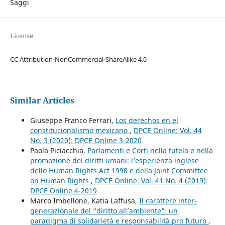
Saggi
License
CC Attribution-NonCommercial-ShareAlike 4.0
Similar Articles
Giuseppe Franco Ferrari,
Los derechos en el
constitucionalismo mexicano
,
DPCE Online: Vol. 44
No. 3 (2020): DPCE Online 3-2020
Paola Piciacchia,
Parlamenti e Corti nella tutela e nella
promozione dei diritti umani: l’esperienza inglese
dello Human Rights Act 1998 e della Joint Committee
on Human Rights
,
DPCE Online: Vol. 41 No. 4 (2019):
DPCE Online 4-2019
Marco Imbellone, Katia Laffusa,
Il carattere inter-
generazionale del “diritto all’ambiente”: un
paradigma di solidarietà e responsabilità pro futuro
,