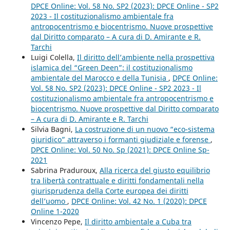
DPCE Online: Vol. 58 No. SP2 (2023): DPCE Online - SP2
2023 - Il costituzionalismo ambientale fra
antropocentrismo e biocentrismo. Nuove prospettive
dal Diritto comparato – A cura di D. Amirante e R.
Tarchi
Luigi Colella,
Il diritto dell’ambiente nella prospettiva
islamica del “Green Deen”: il costituzionalismo
ambientale del Marocco e della Tunisia
,
DPCE Online:
Vol. 58 No. SP2 (2023): DPCE Online - SP2 2023 - Il
costituzionalismo ambientale fra antropocentrismo e
biocentrismo. Nuove prospettive dal Diritto comparato
– A cura di D. Amirante e R. Tarchi
Silvia Bagni,
La costruzione di un nuovo “eco-sistema
giuridico” attraverso i formanti giudiziale e forense
,
DPCE Online: Vol. 50 No. Sp (2021): DPCE Online Sp-
2021
Sabrina Praduroux,
Alla ricerca del giusto equilibrio
tra libertà contrattuale e diritti fondamentali nella
giurisprudenza della Corte europea dei diritti
dell’uomo
,
DPCE Online: Vol. 42 No. 1 (2020): DPCE
Online 1-2020
Vincenzo Pepe,
Il diritto ambientale a Cuba tra