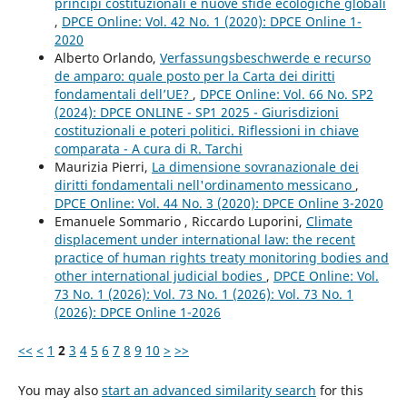
principi costituzionali e nuove sfide ecologiche globali
,
DPCE Online: Vol. 42 No. 1 (2020): DPCE Online 1-
2020
Alberto Orlando,
Verfassungsbeschwerde e recurso
de amparo: quale posto per la Carta dei diritti
fondamentali dell’UE?
,
DPCE Online: Vol. 66 No. SP2
(2024): DPCE ONLINE - SP1 2025 - Giurisdizioni
costituzionali e poteri politici. Riflessioni in chiave
comparata - A cura di R. Tarchi
Maurizia Pierri,
La dimensione sovranazionale dei
diritti fondamentali nell'ordinamento messicano
,
DPCE Online: Vol. 44 No. 3 (2020): DPCE Online 3-2020
Emanuele Sommario , Riccardo Luporini,
Climate
displacement under international law: the recent
practice of human rights treaty monitoring bodies and
other international judicial bodies
,
DPCE Online: Vol.
73 No. 1 (2026): Vol. 73 No. 1 (2026): Vol. 73 No. 1
(2026): DPCE Online 1-2026
<<
<
1
2
3
4
5
6
7
8
9
10
>
>>
You may also
start an advanced similarity search
for this