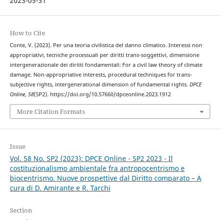
2023-05-31
How to Cite
Conte, V. (2023). Per una teoria civilistica del danno climatico. Interessi non
appropriativi, tecniche processuali per diritti trans-soggettivi, dimensione
intergenerazionale dei diritti fondamentali: For a civil law theory of climate
damage. Non-appropriative interests, procedural techniques for trans-
subjective rights, intergenerational dimension of fundamental rights.
DPCE
Online
,
58
(SP2). https://doi.org/10.57660/dpceonline.2023.1912
More Citation Formats
Issue
Vol. 58 No. SP2 (2023): DPCE Online - SP2 2023 - Il
costituzionalismo ambientale fra antropocentrismo e
biocentrismo. Nuove prospettive dal Diritto comparato – A
cura di D. Amirante e R. Tarchi
Section