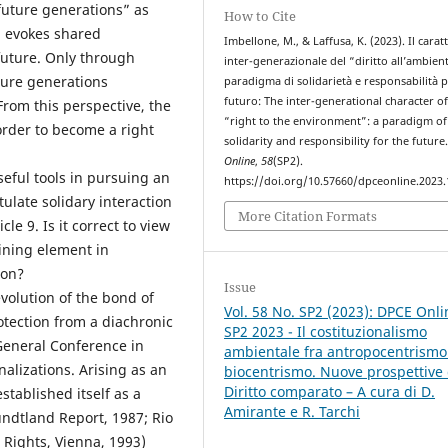
 future generations” as
How to Cite
n evokes shared
Imbellone, M., & Laffusa, K. (2023). Il carat
future. Only through
inter-generazionale del “diritto all’ambien
ture generations
paradigma di solidarietà e responsabilità 
futuro: The inter-generational character of
 From this perspective, the
“right to the environment”: a paradigm of
 order to become a right
solidarity and responsibility for the future
Online
,
58
(SP2).
seful tools in pursuing an
https://doi.org/10.57660/dpceonline.2023
ulate solidary interaction
More Citation Formats
e 9. Is it correct to view
ining element in
ion?
Issue
volution of the bond of
Vol. 58 No. SP2 (2023): DPCE Onli
otection from a diachronic
SP2 2023 - Il costituzionalismo
 General Conference in
ambientale fra antropocentrismo
nalizations. Arising as an
biocentrismo. Nuove prospettive 
Diritto comparato – A cura di D.
established itself as a
Amirante e R. Tarchi
rundtland Report, 1987; Rio
Rights, Vienna, 1993)