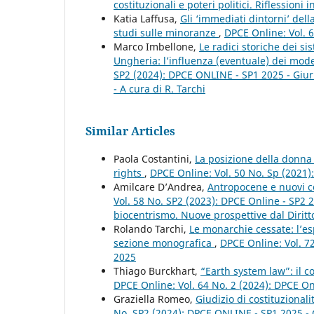
costituzionali e poteri politici. Riflessioni
Katia Laffusa,
Gli ‘immediati dintorni’ del
studi sulle minoranze
,
DPCE Online: Vol. 
Marco Imbellone,
Le radici storiche dei si
Ungheria: l’influenza (eventuale) dei model
SP2 (2024): DPCE ONLINE - SP1 2025 - Giuris
- A cura di R. Tarchi
Similar Articles
Paola Costantini,
La posizione della donna 
rights
,
DPCE Online: Vol. 50 No. Sp (2021
Amilcare D’Andrea,
Antropocene e nuovi co
Vol. 58 No. SP2 (2023): DPCE Online - SP2 
biocentrismo. Nuove prospettive dal Diritt
Rolando Tarchi,
Le monarchie cessate: l’esp
sezione monografica
,
DPCE Online: Vol. 72
2025
Thiago Burckhart,
“Earth system law”: il c
DPCE Online: Vol. 64 No. 2 (2024): DPCE O
Graziella Romeo,
Giudizio di costituzional
No. SP2 (2024): DPCE ONLINE - SP1 2025 - Giu