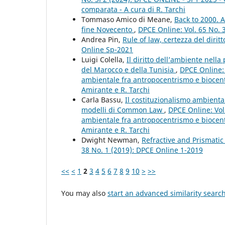
comparata - A cura di R. Tarchi
Tommaso Amico di Meane,
Back to 2000. A
fine Novecento
,
DPCE Online: Vol. 65 No. 
Andrea Pin,
Rule of law, certezza del dirit
Online Sp-2021
Luigi Colella,
Il diritto dell’ambiente nell
del Marocco e della Tunisia
,
DPCE Online: 
ambientale fra antropocentrismo e biocent
Amirante e R. Tarchi
Carla Bassu,
Il costituzionalismo ambiental
modelli di Common Law
,
DPCE Online: Vol.
ambientale fra antropocentrismo e biocent
Amirante e R. Tarchi
Dwight Newman,
Refractive and Prismatic
38 No. 1 (2019): DPCE Online 1-2019
<<
<
1
2
3
4
5
6
7
8
9
10
>
>>
You may also
start an advanced similarity searc