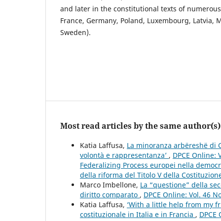
and later in the constitutional texts of numerous
France, Germany, Poland, Luxembourg, Latvia, M
Sweden).
Most read articles by the same author(s)
Katia Laffusa,
La minoranza arbëreshë di Ca
volontà e rappresentanza’
,
DPCE Online: V
Federalizing Process europei nella democra
della riforma del Titolo V della Costituzione
Marco Imbellone,
La “questione” della se
diritto comparato
,
DPCE Online: Vol. 46 N
Katia Laffusa,
‘With a little help from my fr
costituzionale in Italia e in Francia
,
DPCE O