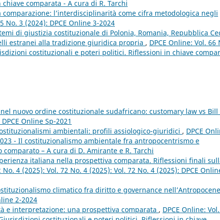
 in chiave comparata - A cura di R. Tarchi
la comparazione: l’interdisciplinarità come cifra metodologica negli
65 No. 3 (2024): DPCE Online 3-2024
stemi di giustizia costituzionale di Polonia, Romania, Repubblica Ce
li estranei alla tradizione giuridica propria
,
DPCE Online: Vol. 66 
dizioni costituzionali e poteri politici. Riflessioni in chiave compa
nel nuovo ordine costituzionale sudafricano: customary law vs Bill 
): DPCE Online Sp-2021
stituzionalismi ambientali: profili assiologico-giuridici
,
DPCE Onli
2023 - Il costituzionalismo ambientale fra antropocentrismo e
o comparato – A cura di D. Amirante e R. Tarchi
erienza italiana nella prospettiva comparata. Riflessioni finali sul
 No. 4 (2025): Vol. 72 No. 4 (2025): Vol. 72 No. 4 (2025): DPCE Onlin
ostituzionalismo climatico fra diritto e governance nell’Antropocen
nline 2-2024
ità e interpretazione: una prospettiva comparata
,
DPCE Online: Vol.
risdizioni costituzionali e poteri politici. Riflessioni in chiave