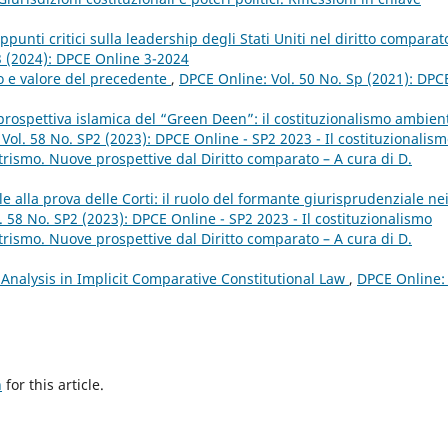
ppunti critici sulla leadership degli Stati Uniti nel diritto comparat
3 (2024): DPCE Online 3-2024
to e valore del precedente
,
DPCE Online: Vol. 50 No. Sp (2021): DPC
a prospettiva islamica del “Green Deen”: il costituzionalismo ambien
Vol. 58 No. SP2 (2023): DPCE Online - SP2 2023 - Il costituzionalis
rismo. Nuove prospettive dal Diritto comparato – A cura di D.
e alla prova delle Corti: il ruolo del formante giurisprudenziale ne
 58 No. SP2 (2023): DPCE Online - SP2 2023 - Il costituzionalismo
rismo. Nuove prospettive dal Diritto comparato – A cura di D.
 Analysis in Implicit Comparative Constitutional Law
,
DPCE Online: 
h
for this article.