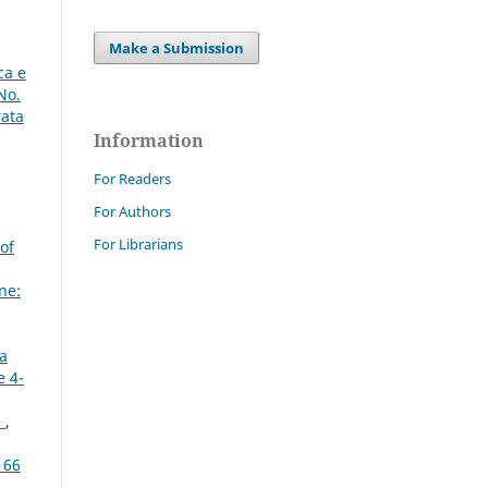
Make a Submission
ca e
No.
rata
Information
For Readers
For Authors
For Librarians
of
ne:
la
e 4-
e
,
 66