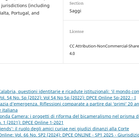
Section
 jurisdictions (including
Saggi
alta, Portugal, and
License
CC Attribution-NonCommercial-Share
4.0
labria, questioni identitarie e ricadute istituzionali: ‘il mondo co
ol. 54 No. Sp (2022): Vol 54 No Sp (2022): DPCE Online Sp-2022 - I
zia d’emergenza. Riflessioni comparate a partire dai ‘primi’ 20 a
 italiana
conda Camera: i progetti di riforma del bicameralismo nel prisma d
o. 1 (2021): DPCE Online 1-2021
iends’: il ruolo degli amici curiae nei giudizi dinanzi alla Corte
nline: Vol. 66 No. SP2 (2024): DPCE ONLINE - SP1 2025 - Giurisdizi