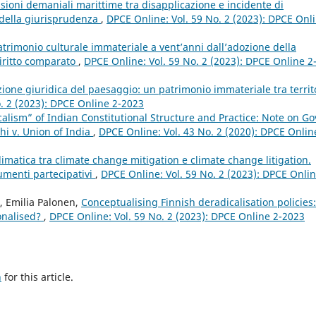
sioni demaniali marittime tra disapplicazione e incidente di
à della giurisprudenza
,
DPCE Online: Vol. 59 No. 2 (2023): DPCE Onl
patrimonio culturale immateriale a vent’anni dall’adozione della
iritto comparato
,
DPCE Online: Vol. 59 No. 2 (2023): DPCE Online 2
zione giuridica del paesaggio: un patrimonio immateriale tra territo
. 2 (2023): DPCE Online 2-2023
lism” of Indian Constitutional Structure and Practice: Note on Go
lhi v. Union of India
,
DPCE Online: Vol. 43 No. 2 (2020): DPCE Onlin
imatica tra climate change mitigation e climate change litigation.
umenti partecipativi
,
DPCE Online: Vol. 59 No. 2 (2023): DPCE Onlin
 Emilia Palonen,
Conceptualising Finnish deradicalisation policies:
ionalised?
,
DPCE Online: Vol. 59 No. 2 (2023): DPCE Online 2-2023
h
for this article.