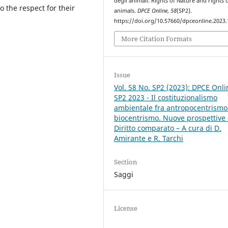
degli animali: Rights of Nature and rights 
o the respect for their
animals.
DPCE Online
,
58
(SP2).
https://doi.org/10.57660/dpceonline.2023
More Citation Formats
Issue
Vol. 58 No. SP2 (2023): DPCE Onli
SP2 2023 - Il costituzionalismo
ambientale fra antropocentrismo
biocentrismo. Nuove prospettive 
Diritto comparato – A cura di D.
Amirante e R. Tarchi
Section
Saggi
License