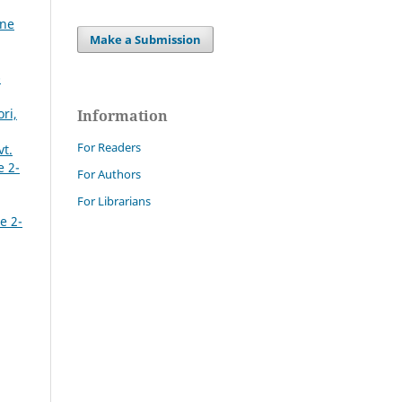
ine
Make a Submission
-
ri,
Information
For Readers
vt.
e 2-
For Authors
For Librarians
e 2-