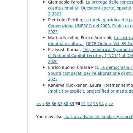
Giampaolo Parodi,
La proroga delle conces
costituzionalità. Questioni aperte, opacit
2-2023
Pier Luigi Petrillo,
La tutela giuridica del 
Convenzione UNESCO del 2003. Profili di d
2023
Matteo Nicolini, Enrico Andreoli,
La costru
identità e cultura
,
DPCE Online: Vol. 59 No
Pratyush Kumar,
“Asymmetrical Symmetrica
of National Capital Territory (“NCT”) of De
2020
Enrico Buono, Chiara Pizi,
La democrazia cl
Spunti comparati per l’elaborazione di str
2023
Kanerva Kuokkanen, Laura Horsmanheimo,
Implicit or explicit, projectified or institut
<<
<
85
86
87
88
89
90
91
92
93
94
>
>>
You may also
start an advanced similarity searc