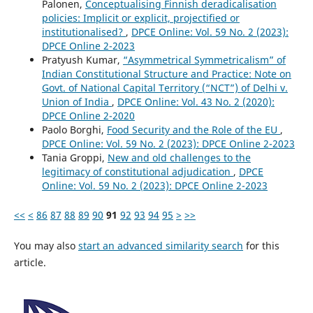
Palonen,
Conceptualising Finnish deradicalisation
policies: Implicit or explicit, projectified or
institutionalised?
,
DPCE Online: Vol. 59 No. 2 (2023):
DPCE Online 2-2023
Pratyush Kumar,
“Asymmetrical Symmetricalism” of
Indian Constitutional Structure and Practice: Note on
Govt. of National Capital Territory (“NCT”) of Delhi v.
Union of India
,
DPCE Online: Vol. 43 No. 2 (2020):
DPCE Online 2-2020
Paolo Borghi,
Food Security and the Role of the EU
,
DPCE Online: Vol. 59 No. 2 (2023): DPCE Online 2-2023
Tania Groppi,
New and old challenges to the
legitimacy of constitutional adjudication
,
DPCE
Online: Vol. 59 No. 2 (2023): DPCE Online 2-2023
<<
<
86
87
88
89
90
91
92
93
94
95
>
>>
You may also
start an advanced similarity search
for this
article.