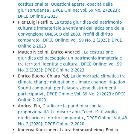
costituzionalità. Questioni aperte, opacità della
giurisprudenza
,
DPCE Online: Vol. 59 No. 2 (2023):
DPCE Online 2-2023
Pier Luigi Petrillo,
La tutela giuridica del patrimonio
culturale immateriale a vent’anni dall’adozione della
Convenzione UNESCO del 2003. Profili di diritto
comparato
,
DPCE Online: Vol. 59 No. 2 (2023): DPCE
Online 2-2023
Matteo Nicolini, Enrico Andreoli,
La costruzione
giuridica del paesaggio: un patrimonio immateriale
tra territori, identità e cultura
,
DPCE Online: Vol. 59
No. 2 (2023): DPCE Online 2-2023
Enrico Buono, Chiara Pizi,
La democrazia climatica tra
climate change mitigation e climate change litigation.
Spunti comparati per l’elaborazione di strumenti
partecipativi
,
DPCE Online: Vol. 59 No. 2 (2023): DPCE
Online 2-2023
Andrea Pin,
Giudicare la pandemia con la
proporzionalità. Le misure anti-Covid-19, il vaglio
giudiziario e il diritto comparato
,
DPCE Online: Vol. 43
No. 2 (2020): DPCE Online 2-2020
Kanerva Kuokkanen, Laura Horsmanheimo, Emilia