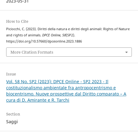
2023-05-31
How to Cite
Piciocchi, C. (2023). Diritti della natura e diritti degli animali: Rights of Nature
and rights of animals.
DPCE Online
,
58
(SP2).
https://doi.org/10.57660/dpceonline.2023.1886
More Citation Formats
Issue
Vol. 58 No. SP2 (2023): DPCE Online - SP2 2023 - Il
costituzionalismo ambientale fra antropocentrismo e
biocentrismo. Nuove prospettive dal Diritto comparato – A
cura di D. Amirante e R. Tarchi
Section
Saggi