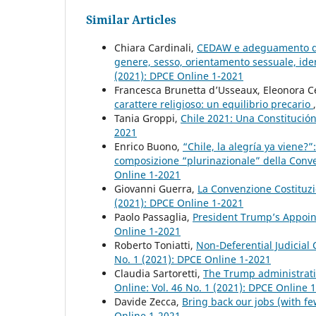
Similar Articles
Chiara Cardinali,
CEDAW e adeguamento dell
genere, sesso, orientamento sessuale, iden
(2021): DPCE Online 1-2021
Francesca Brunetta d’Usseaux, Eleonora C
carattere religioso: un equilibrio precario
Tania Groppi,
Chile 2021: Una Constitución
2021
Enrico Buono,
“Chile, la alegría ya viene?
composizione “plurinazionale” della Conv
Online 1-2021
Giovanni Guerra,
La Convenzione Costituzi
(2021): DPCE Online 1-2021
Paolo Passaglia,
President Trump’s Appoint
Online 1-2021
Roberto Toniatti,
Non-Deferential Judicial
No. 1 (2021): DPCE Online 1-2021
Claudia Sartoretti,
The Trump administratio
Online: Vol. 46 No. 1 (2021): DPCE Online 
Davide Zecca,
Bring back our jobs (with f
Online 1-2021