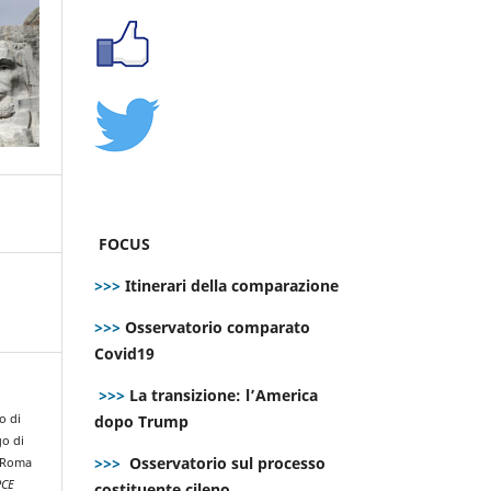
FOCUS
>>>
Itinerari della comparazione
>>>
Osservatorio comparato
Covid19
>>>
La transizione: l’America
dopo Trump
o di
go di
>>>
Osservatorio sul processo
i Roma
PCE
costituente cileno