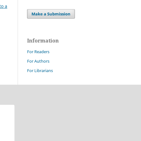
to a
Make a Submission
Information
For Readers
For Authors
For Librarians