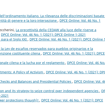
’ordinamento italiano. La rilevanza delle discriminazioni basate
tità di genere e la loro intersezione
,
DPCE Online: Vol. 46 No. 1
eccherini,
La precettività della CEDAW alla luce delle riserve a
,
DPCE Online: Vol. 46 No. 1 (2021): DPCE Online 1-2021
 para el Siglo XXI
,
DPCE Online: Vol. 46 No. 1 (2021): DPCE Online 
”: la Ley de escaños reservados para pueblos originarios e la
enzione costituente cilena
,
DPCE Online: Vol. 46 No. 1 (2021): DPCE
onale cilena e la lucha por el reglamento
,
DPCE Online: Vol. 46 No.
ments: A Policy of Activism
,
DPCE Online: Vol. 46 No. 1 (2021): DP
 Checks and Balances and Presidential Policies
,
DPCE Online: Vol. 4
n and its strategy to seize control over independent agencies
,
D
1-2021
ewer protections though)!
,
DPCE Online: Vol. 46 No. 1 (2021): DPCE