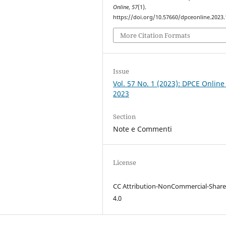
Online
,
57
(1).
https://doi.org/10.57660/dpceonline.2023
More Citation Formats
Issue
Vol. 57 No. 1 (2023): DPCE Online
2023
Section
Note e Commenti
License
CC Attribution-NonCommercial-Share
4.0