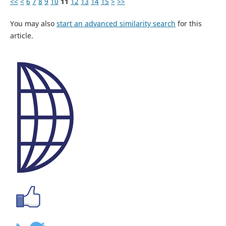
<<
<
6
7
8
9
10
11
12
13
14
15
>
>>
You may also
start an advanced similarity search
for this
article.