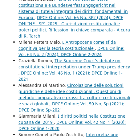
costituzionale e Bundesverfassungsgericht nel
sistema di tutela integrata dei diritti fondamentali in
Europa
,
DPCE Online: Vol. 66 No. SP2 (2024): DPCE
ONLINE - SP1 2025 - Giurisdizioni costituzionali e
poteri politici. Riflessioni in chiave comparata - A cura
di R. Tarchi
Milena Petters Melo,
L’Antropocene come sfida
cognitiva per la teoria costituzionale
,
DPCE Online:
Vol. 64 No. 2 (2024): DPCE Online 2-2024
Graziella Romeo,
The Supreme Court’s debate on
constitutional interpretation under Trump presidency
,
DPCE Online: Vol. 46 No. 1 (2021): DPCE Online 1-
2021
Alessandra Di Martino,
Circolazione delle soluzioni
giuridiche e delle idee costituzionali. Questioni di
metodo comparativo e prassi tra culture costituzionali
e spazi globali
,
DPCE Online: Vol. 50 No. Sp (2021):
DPCE Online Sp-2021
Giammaria Milani,
I diritti politici nella Costituzione
cubana del 2019
,
DPCE Online: Vol. 42 No. 1 (2020):
DPCE Online 1-2020
Simone Gianello Paolo Zicchittu,
Interpretazione