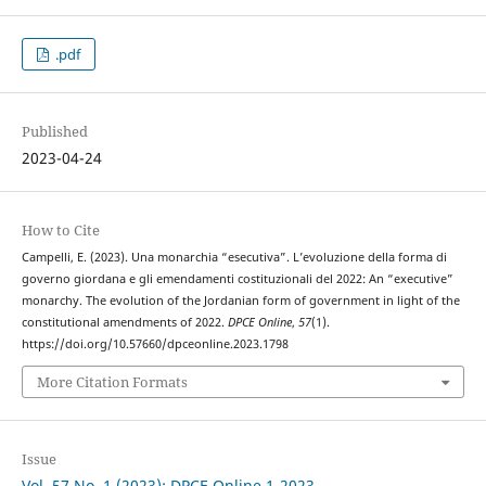
.pdf
Published
2023-04-24
How to Cite
Campelli, E. (2023). Una monarchia “esecutiva”. L’evoluzione della forma di
governo giordana e gli emendamenti costituzionali del 2022: An “executive”
monarchy. The evolution of the Jordanian form of government in light of the
constitutional amendments of 2022.
DPCE Online
,
57
(1).
https://doi.org/10.57660/dpceonline.2023.1798
More Citation Formats
Issue
Vol. 57 No. 1 (2023): DPCE Online 1-2023