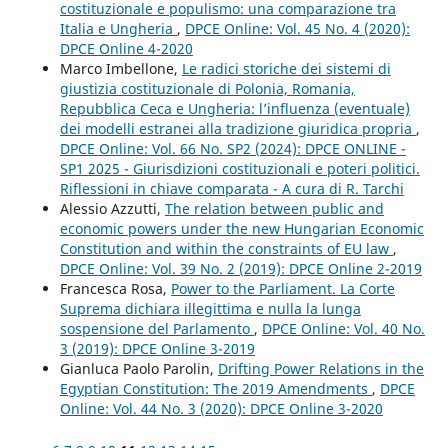
costituzionale e populismo: una comparazione tra
Italia e Ungheria
,
DPCE Online: Vol. 45 No. 4 (2020):
DPCE Online 4-2020
Marco Imbellone,
Le radici storiche dei sistemi di
giustizia costituzionale di Polonia, Romania,
Repubblica Ceca e Ungheria: l’influenza (eventuale)
dei modelli estranei alla tradizione giuridica propria
,
DPCE Online: Vol. 66 No. SP2 (2024): DPCE ONLINE -
SP1 2025 - Giurisdizioni costituzionali e poteri politici.
Riflessioni in chiave comparata - A cura di R. Tarchi
Alessio Azzutti,
The relation between public and
economic powers under the new Hungarian Economic
Constitution and within the constraints of EU law
,
DPCE Online: Vol. 39 No. 2 (2019): DPCE Online 2-2019
Francesca Rosa,
Power to the Parliament. La Corte
Suprema dichiara illegittima e nulla la lunga
sospensione del Parlamento
,
DPCE Online: Vol. 40 No.
3 (2019): DPCE Online 3-2019
Gianluca Paolo Parolin,
Drifting Power Relations in the
Egyptian Constitution: The 2019 Amendments
,
DPCE
Online: Vol. 44 No. 3 (2020): DPCE Online 3-2020