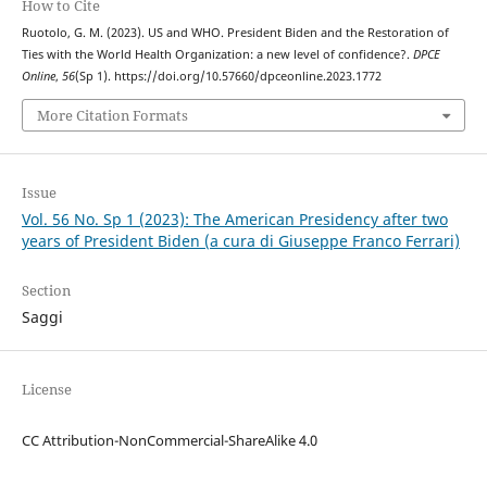
How to Cite
Ruotolo, G. M. (2023). US and WHO. President Biden and the Restoration of
Ties with the World Health Organization: a new level of confidence?.
DPCE
Online
,
56
(Sp 1). https://doi.org/10.57660/dpceonline.2023.1772
More Citation Formats
Issue
Vol. 56 No. Sp 1 (2023): The American Presidency after two
years of President Biden (a cura di Giuseppe Franco Ferrari)
Section
Saggi
License
CC Attribution-NonCommercial-ShareAlike 4.0