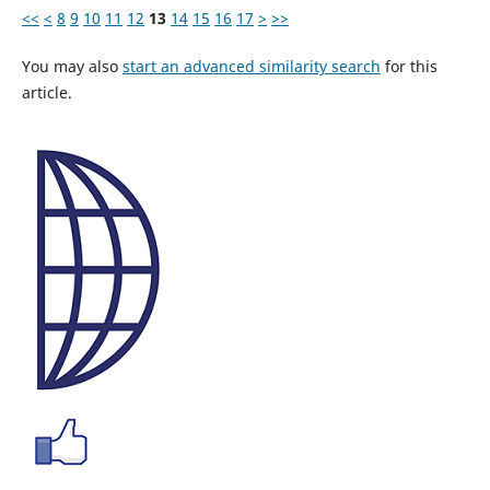
<<
<
8
9
10
11
12
13
14
15
16
17
>
>>
You may also
start an advanced similarity search
for this
article.