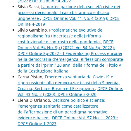
(2022): DPCE Online 4-2022
Silvia Sassi,
La partecipazione della società civile nei
processi decisionali: il caso britannico e il caso
ungherese
,
DPCE Online: Vol. 41 No. 4 (2019): DPCE
Online 4-2019
Silvio Gambino,
Problematiche evolutive del
regionalismo fra (incertezze della) riforma
costituzionale e contrasto della pandemia
,
DPCE
Online: Vol. 54 No. Sp (2022): Vol 54 No Sp (2022):
DPCE Online Sp-2022 - I Federalizing Process europei
nella democrazia d’emergenza. Riflessioni comparate
a partire dai ‘primi’ 20 anni della riforma del Titolo V
della Costituzione italiana
Carna Pistan,
Emergenza sanitaria da Covid-19 e
ripercussioni sulla democrazia: i casi della Slovenia,
Croazia, Serbia e Bosnia ed Erzegovina
,
DPCE Online:
Vol. 43 No. 2 (2020): DPCE Online 2-2020
Elena D'Orlando,
Decisore politico e scienza:
l’emergenza sanitaria come catalizzatore
dell’affermazione di un paradigma normativo
evidence-based
,
DPCE Online: Vol. 57 No. 1 (2023):
DPCE Online 1-2023