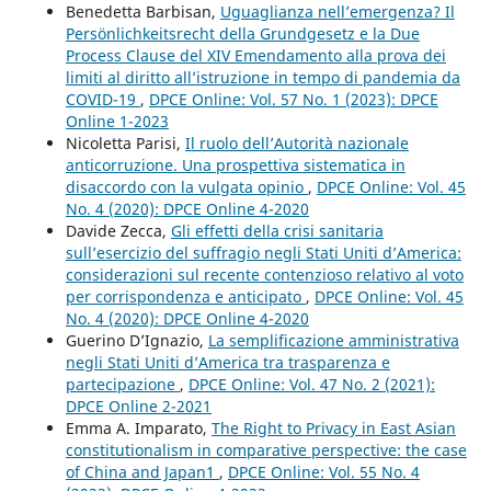
Benedetta Barbisan,
Uguaglianza nell’emergenza? Il
Persönlichkeitsrecht della Grundgesetz e la Due
Process Clause del XIV Emendamento alla prova dei
limiti al diritto all’istruzione in tempo di pandemia da
COVID-19
,
DPCE Online: Vol. 57 No. 1 (2023): DPCE
Online 1-2023
Nicoletta Parisi,
Il ruolo dell’Autorità nazionale
anticorruzione. Una prospettiva sistematica in
disaccordo con la vulgata opinio
,
DPCE Online: Vol. 45
No. 4 (2020): DPCE Online 4-2020
Davide Zecca,
Gli effetti della crisi sanitaria
sull’esercizio del suffragio negli Stati Uniti d’America:
considerazioni sul recente contenzioso relativo al voto
per corrispondenza e anticipato
,
DPCE Online: Vol. 45
No. 4 (2020): DPCE Online 4-2020
Guerino D’Ignazio,
La semplificazione amministrativa
negli Stati Uniti d’America tra trasparenza e
partecipazione
,
DPCE Online: Vol. 47 No. 2 (2021):
DPCE Online 2-2021
Emma A. Imparato,
The Right to Privacy in East Asian
constitutionalism in comparative perspective: the case
of China and Japan1
,
DPCE Online: Vol. 55 No. 4