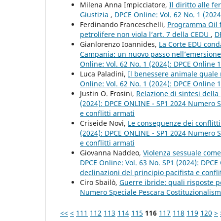
Milena Anna Impicciatore,
Il diritto alle 
Giustizia
,
DPCE Online: Vol. 62 No. 1 (202
Ferdinando Franceschelli,
Programma Oil f
petrolifere non viola l’art. 7 della CEDU
,
D
Gianlorenzo Ioannides,
La Corte EDU conda
Campania: un nuovo passo nell’emersione 
Online: Vol. 62 No. 1 (2024): DPCE Online 
Luca Paladini,
Il benessere animale quale re
Online: Vol. 62 No. 1 (2024): DPCE Online 
Justin O. Frosini,
Relazione di sintesi della
(2024): DPCE ONLINE - SP1 2024 Numero Spe
e conflitti armati
Criseide Novi,
Le conseguenze dei conflitt
(2024): DPCE ONLINE - SP1 2024 Numero Spe
e conflitti armati
Giovanna Naddeo,
Violenza sessuale come 
DPCE Online: Vol. 63 No. SP1 (2024): DPC
declinazioni del principio pacifista e confli
Ciro Sbailò,
Guerre ibride: quali risposte p
Numero Speciale Pescara Costituzionalismo, 
<<
<
111
112
113
114
115
116
117
118
119
120
>