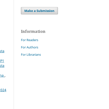
Make a Submission
Information
For Readers
For Authors
sta
For Librarians
SP1
sta
ina
,
2024