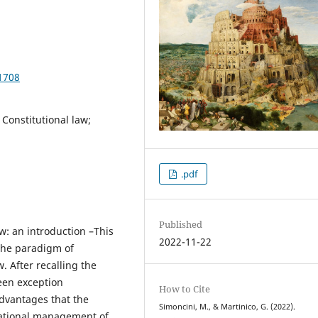
1708
 Constitutional law;
.pdf
Published
w: an introduction –This
2022-11-22
 the paradigm of
. After recalling the
ween exception
How to Cite
advantages that the
Simoncini, M., & Martinico, G. (2022).
 rational management of