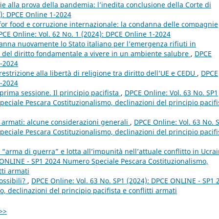
ferie alla prova della pandemia: l’inedita conclusione della Corte di
4): DPCE Online 1-2024
or food e corruzione internazionale: la condanna delle compagnie
PCE Online: Vol. 62 No. 1 (2024): DPCE Online 1-2024
nna nuovamente lo Stato italiano per l’emergenza rifiuti in
del diritto fondamentale a vivere in un ambiente salubre
,
DPCE
1-2024
strizione alla libertà di religione tra diritto dell’UE e CEDU
,
DPCE
1-2024
 prima sessione. Il principio pacifista
,
DPCE Online: Vol. 63 No. SP1
ciale Pescara Costituzionalismo, declinazioni del principio pacifi
i armati: alcune considerazioni generali
,
DPCE Online: Vol. 63 No. 
ciale Pescara Costituzionalismo, declinazioni del principio pacifi
“arma di guerra” e lotta all’impunità nell’attuale conflitto in Ucra
E ONLINE - SP1 2024 Numero Speciale Pescara Costituzionalismo,
tti armati
ossibili?
,
DPCE Online: Vol. 63 No. SP1 (2024): DPCE ONLINE - SP1 
declinazioni del principio pacifista e conflitti armati
>>