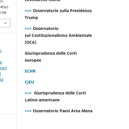
ico
54
(Sp).
>>>
Osservatorio sulla Presidenza
.1708
Trump
>>>
Osservatorio
sul Costituzionalismo Ambientale
(OCA)
p
Giurisprudenza delle Corti
europee
la
ioni
ECHR
0
la
CJEU
>>>
Giurisprudenza delle Corti
Latino-americane
>>>
Osservatorio Paesi Area Mena