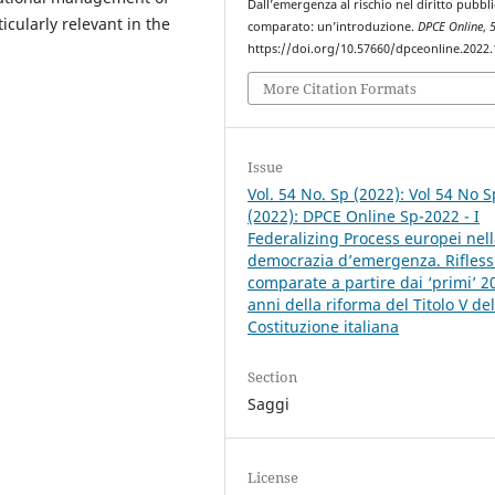
Dall’emergenza al rischio nel diritto pubbl
icularly relevant in the
comparato: un’introduzione.
DPCE Online
,
https://doi.org/10.57660/dpceonline.2022
More Citation Formats
Issue
Vol. 54 No. Sp (2022): Vol 54 No S
(2022): DPCE Online Sp-2022 - I
Federalizing Process europei nel
democrazia d’emergenza. Rifless
comparate a partire dai ‘primi’ 2
anni della riforma del Titolo V del
Costituzione italiana
Section
Saggi
License