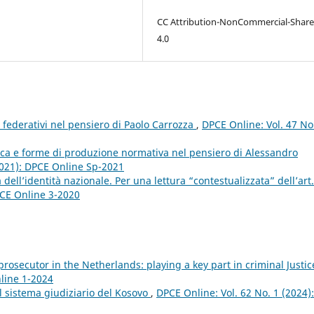
CC Attribution-NonCommercial-Share
4.0
i federativi nel pensiero di Paolo Carrozza
,
DPCE Online: Vol. 47 No
ca e forme di produzione normativa nel pensiero di Alessandro
2021): DPCE Online Sp-2021
 dell’identità nazionale. Per una lettura “contestualizzata” dell’art.
PCE Online 3-2020
prosecutor in the Netherlands: playing a key part in criminal Justi
nline 1-2024
l sistema giudiziario del Kosovo
,
DPCE Online: Vol. 62 No. 1 (2024):