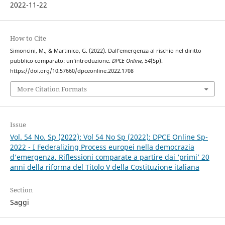
2022-11-22
How to Cite
Simoncini, M., & Martinico, G. (2022). Dall’emergenza al rischio nel diritto
pubblico comparato: un’introduzione.
DPCE Online
,
54
(Sp).
https://doi.org/10.57660/dpceonline.2022.1708
More Citation Formats
Issue
Vol. 54 No. Sp (2022): Vol 54 No Sp (2022): DPCE Online Sp-
2022 - I Federalizing Process europei nella democrazia
d’emergenza. Riflessioni comparate a partire dai ‘primi’ 20
anni della riforma del Titolo V della Costituzione italiana
Section
Saggi