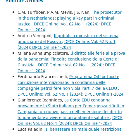
Similar Articles
C.M. Turfboer, P.A.M. Mevis, J.S. Nan,
The prosecutor
in the Netherlands: playing a key part in criminal
Justice
,
DPCE Online: Vol. 62 No. 1 (2024): DPCE
Online 1-2024
Andrea Venegoni,
Il pubblico ministero nel sistema
giudiziario del Kosovo
,
DPCE Online: Vol. 62 No. 1
(2024): DPCE Online 1-2024
Milena Anna Impicciatore,
Il diritto alle ferie alla prova
della pandemia: l’inedita conclusione della Corte di
Giustizia
,
DPCE Online: Vol. 62 No. 1 (2024): DPCE
Online 1-2024
Ferdinando Franceschelli,
Programma Oil for food e
corruzione internazionale: la condanna delle
compagnie petrolifere non viola l’art. 7 della CEDU
,
DPCE Online: Vol. 62 No. 1 (2024): DPCE Online 1-2024
Gianlorenzo Ioannides,
La Corte EDU condanna
nuovamente lo Stato italiano per l’emergenza rifiuti in
Campania: un nuovo passo nell’emersione del diritto
fondamentale a vivere in un ambiente salubre
,
DPCE
Online: Vol. 62 No. 1 (2024): DPCE Online 1-2024
Luca Paladini,
Il benessere animale quale restrizione