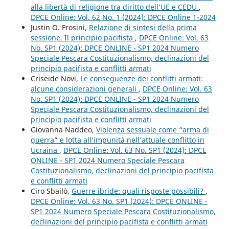
alla libertà di religione tra diritto dell’UE e CEDU
,
DPCE Online: Vol. 62 No. 1 (2024): DPCE Online 1-2024
Justin O. Frosini,
Relazione di sintesi della prima
sessione. Il principio pacifista
,
DPCE Online: Vol. 63
No. SP1 (2024): DPCE ONLINE - SP1 2024 Numero
Speciale Pescara Costituzionalismo, declinazioni del
principio pacifista e conflitti armati
Criseide Novi,
Le conseguenze dei conflitti armati:
alcune considerazioni generali
,
DPCE Online: Vol. 63
No. SP1 (2024): DPCE ONLINE - SP1 2024 Numero
Speciale Pescara Costituzionalismo, declinazioni del
principio pacifista e conflitti armati
Giovanna Naddeo,
Violenza sessuale come “arma di
guerra” e lotta all’impunità nell’attuale conflitto in
Ucraina
,
DPCE Online: Vol. 63 No. SP1 (2024): DPCE
ONLINE - SP1 2024 Numero Speciale Pescara
Costituzionalismo, declinazioni del principio pacifista
e conflitti armati
Ciro Sbailò,
Guerre ibride: quali risposte possibili?
,
DPCE Online: Vol. 63 No. SP1 (2024): DPCE ONLINE -
SP1 2024 Numero Speciale Pescara Costituzionalismo,
declinazioni del principio pacifista e conflitti armati