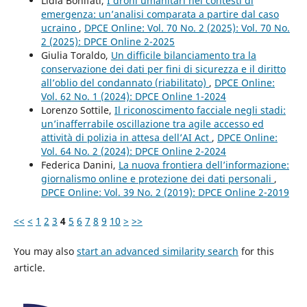
Lidia Bonifati,
I droni umanitari nei contesti di
emergenza: un’analisi comparata a partire dal caso
ucraino
,
DPCE Online: Vol. 70 No. 2 (2025): Vol. 70 No.
2 (2025): DPCE Online 2-2025
Giulia Toraldo,
Un difficile bilanciamento tra la
conservazione dei dati per fini di sicurezza e il diritto
all’oblio del condannato (riabilitato)
,
DPCE Online:
Vol. 62 No. 1 (2024): DPCE Online 1-2024
Lorenzo Sottile,
Il riconoscimento facciale negli stadi:
un’inafferrabile oscillazione tra agile accesso ed
attività di polizia in attesa dell’AI Act
,
DPCE Online:
Vol. 64 No. 2 (2024): DPCE Online 2-2024
Federica Danini,
La nuova frontiera dell’informazione:
giornalismo online e protezione dei dati personali
,
DPCE Online: Vol. 39 No. 2 (2019): DPCE Online 2-2019
<<
<
1
2
3
4
5
6
7
8
9
10
>
>>
You may also
start an advanced similarity search
for this
article.