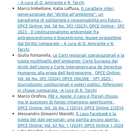
– A cura di D. Amirante e R. Tarchi
Marco Imbellone, Katia Laffusa,
Il carattere inter-
generazionale del “diritto all’ambiente”: un
paradigma di solidarietà e responsabilità pro futuro
,
DPCE Online: Vol. 58 No. SP2 (2023): DPCE Online - SP2
2023 - Il costituzionalismo ambientale fra
antropocentrismo e biocentrismo. Nuove prospettive
dal Diritto comparato – A cura di D. Amirante e R.
Tarchi
Giulia Fontanella,
Le Corti regionali sovranazionali e la
tutela multilivello dell’ambiente: Corte Europea dei
diritti dell’Uomo e Corte Interamericana de Derechos
Humanos alla prova dell’Antropocene
,
DPCE Online:
Vol. 66 No. SP2 (2024): DPCE ONLINE - SP1 2025 -
Giurisdizioni costituzionali e poteri politici. Riflessioni
in chiave comparata - A cura di R. Tarchi
Marco Orofino,
FBI v. Apple: il caso è (forse) chiuso,
ma le questioni di fondo rimangono apertissime
,
DPCE Online: Vol. 26 No. 2 (2016): DPCE Online 2/2016
Alessandro Giovanni Masotti,
Il caso Facebook e la
tutela dei dati personali: una partita ancora aperta
,
DPCE Online: Vol. 62 No. 1 (2024): DPCE Online 1-2024