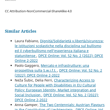
CC Attribution-NonCommercial-ShareAlike 4.0
Similar Articles
Laura Fabiano,
Dignità/Solidarietà v.libertà/sicurezza:
le istituzioni scolastiche nella disciplina sul bullismo
ed il cyberbullismo nell’esperienza italiana e
statunitense
,
DPCE Online: Vol. 52 No. 2 (2022): DPCE
Online 2-2022
Paolo Gaggero,
Mercato e infrastrutture: una
prospettiva sullə S.w.i.f.t.
,
DPCE Online: Vol. 52 No. 2
(2022): DPCE Online 2-2022
Neža Šubic, Delia Ferri,
Characterizing Access to
Culture for People with Disabilities in EU Cultural
Policy: European Identity, Market integration and
Social Inclusion
,
DPCE Online: Vol. 52 No. 2 (2022):
DPCE Online 2-2022
Anna Gamper,
The Two Centennials: Austrian Flavours
in the Constitution of Liechtenstein
,
DPCE Online: Vol.