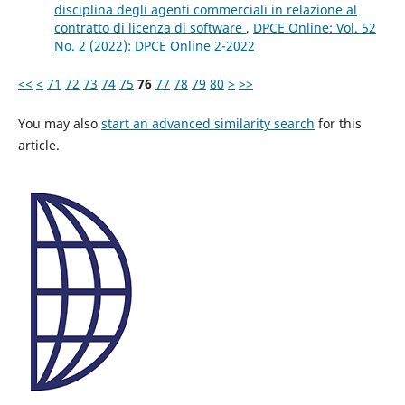
disciplina degli agenti commerciali in relazione al
contratto di licenza di software
,
DPCE Online: Vol. 52
No. 2 (2022): DPCE Online 2-2022
<<
<
71
72
73
74
75
76
77
78
79
80
>
>>
You may also
start an advanced similarity search
for this
article.