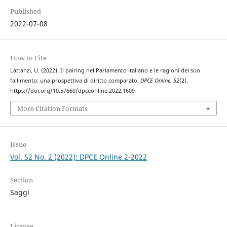
Published
2022-07-08
How to Cite
Lattanzi, U. (2022). Il pairing nel Parlamento italiano e le ragioni del suo
fallimento: una prospettiva di diritto comparato.
DPCE Online
,
52
(2).
https://doi.org/10.57660/dpceonline.2022.1609
More Citation Formats
Issue
Vol. 52 No. 2 (2022): DPCE Online 2-2022
Section
Saggi
License