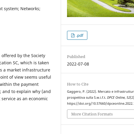
nt system; Networks;
.pdf
 offered by the Society
Published
ation SC, which is taken
2022-07-08
as a market infrastructure
point of view seems useful
How to Cite
 within the payment
y; and to explain why (and
Gaggero, P. (2022). Mercato e infrastruttu
prospettiva sullə S.w.i.f.t.
DPCE Online
,
52
(2)
t service as an economic
https://doi.org/10.57660/dpceonline.2022
More Citation Formats