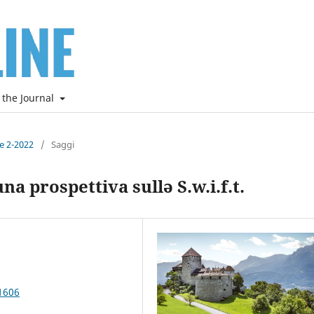
 the Journal
ne 2-2022
/
Saggi
a prospettiva sullə S.w.i.f.t.
1606