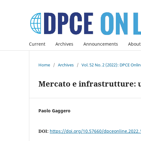
Current
Archives
Announcements
About
Home
/
Archives
/
Vol. 52 No. 2 (2022): DPCE Onli
Mercato e infrastrutture: un
Paolo Gaggero
DOI:
https://doi.org/10.57660/dpceonline.2022.