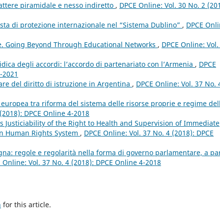
ttere piramidale e nesso indiretto
,
DPCE Online: Vol. 30 No. 2 (20
chiesta di protezione internazionale nel “Sistema Dublino”
,
DPCE Onli
e. Going Beyond Through Educational Networks
,
DPCE Online: Vol.
idica degli accordi: l’accordo di partenariato con l’Armenia
,
DPCE
4-2021
re del diritto di istruzione in Argentina
,
DPCE Online: Vol. 37 No. 
e europea tra riforma del sistema delle risorse proprie e regime del
 (2018): DPCE Online 4-2018
Justiciability of the Right to Health and Supervision of Immediate
ican Human Rights System
,
DPCE Online: Vol. 37 No. 4 (2018): DPCE
agna: regole e regolarità nella forma di governo parlamentare, a par
 Online: Vol. 37 No. 4 (2018): DPCE Online 4-2018
h
for this article.