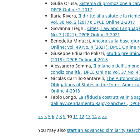
Giulia Orusa,
Sistema di promozione a cara
DPCE Online 2-2017
Ilaria Rivera,
Il diritto alla salute e la ri
Vol. 30 No. 2 (2017): DPCE Online 2-2017
Giovanna Tieghi,
Cities, Law and Languag
No. 3 (2021): DPCE Online 3-2021
Benedetta Minucci,
Ancora sulla base giur
Online: Vol. 49 No. 4 (2021): DPCE Online 
Giuseppe Eduardo Polizzi,
Studio prelimina
(2018): DPCE Online 4-2018
Alessandro Somma,
Il bilancio dell’Union
condizionalità
,
DPCE Online: Vol. 37 No. 4
Nicolás Carrillo-Santarelli,
The Autonomous 
Obligations of States in the Inter- Amer
Online 4-2018
Fabio Longo,
La sfiducia costruttiva in Sp
dall’avvicendamento Rajoy-Sánchez
,
DPCE
<<
<
5
6
7
8
9
10
11
12
13
14
>
>>
You may also
start an advanced similarity searc