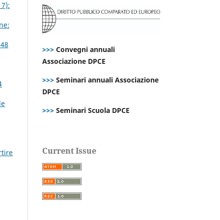
17):
ne:
 48
>>>
Convegni annuali
Associazione DPCE
>>>
Seminari annuali Associazione
4
DPCE
le
>>>
Seminari Scuola DPCE
Current Issue
tire