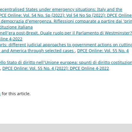
centralised States under emergency situations: Italy and the
PCE Online: Vol. 54 No. Sp (2022): Vol 54 No Sp (2022): DPCE Online
a democrazia d’emergenza. Riflessioni comparate a partire dai ‘pri
tituzione italiana
nell’era post-Brexit. Quale ruolo per il Parlamento di Westminster
nline 4-2022
rts: different judicial approaches to government actions on cuttin
 and America through selected cases
,
DPCE Online: Vol. 55 No. 4
lo Stato di diritto nell’Unione europea: spunti di diritto costituzio
,
DPCE Online: Vol. 55 No. 4 (2022): DPCE Online 4-2022
h
for this article.