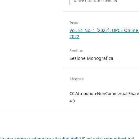
More Citation Formats
Issue
Vol. 51 No. 1 (2022): DPCE Online
2022
Section
Sezione Monografica
License
CC Attribution-NonCommercial-Share
4.0
li: una comparazione tra cittadini dell’UE ed extracomunitari nel