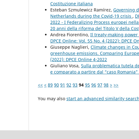
Costituzione italiana
Esteban Szmulewicz Ramírez,
Governing de
Netherlands during the Covid-19 crisis
,
D
2022 - I Federalizing Process europei nell
20 anni della riforma del Titolo V della Cos
Andrea Fiorentino,
Il treaty-making power 
DPCE Online: Vol. 55 No. 4 (2022): DPCE O
Giuseppe Naglieri,
Climate changes in Cou
greenhouse emissions. Comparing Europe
(2022): DPCE Online 4-2022
Giuliano Vosa,
Sulla problematica tutela del
e comparato a partire dal “caso Romania”
<<
<
89
90
91
92
93
94
95
96
97
98
>
>>
You may also
start an advanced similarity searc