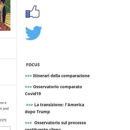
FOCUS
>>>
Itinerari della comparazione
>>>
Osservatorio comparato
Covid19
one e
>>>
La transizione: l’America
on and
dopo Trump
.1575
>>>
Osservatorio sul processo
costituente cileno