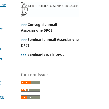
line
>>>
Convegni annuali
re
Associazione DPCE
>>>
Seminari annuali Associazione
DPCE
nni
>>>
Seminari Scuola DPCE
le
:
a
Current Issue
):
CE