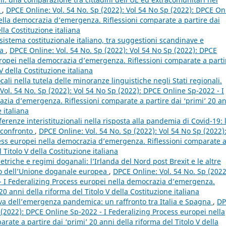
m
,
DPCE Online: Vol. 54 No. Sp (2022): Vol 54 No Sp (2022): DPCE On
nella democrazia d’emergenza. Riflessioni comparate a partire dai
ella Costituzione italiana
 sistema costituzionale italiano, tra suggestioni scandinave e
ia
,
DPCE Online: Vol. 54 No. Sp (2022): Vol 54 No Sp (2022): DPCE
uropei nella democrazia d’emergenza. Riflessioni comparate a parti
V della Costituzione italiana
ocali nella tutela delle minoranze linguistiche negli Stati regionali.
Vol. 54 No. Sp (2022): Vol 54 No Sp (2022): DPCE Online Sp-2022 - I
zia d’emergenza. Riflessioni comparate a partire dai ‘primi’ 20 a
 italiana
ferenze interistituzionali nella risposta alla pandemia di Covid-19: 
 confronto
,
DPCE Online: Vol. 54 No. Sp (2022): Vol 54 No Sp (2022)
ess europei nella democrazia d’emergenza. Riflessioni comparate 
 Titolo V della Costituzione italiana
triche e regimi doganali: l’Irlanda del Nord post Brexit e le altre
bito dell’Unione doganale europea
,
DPCE Online: Vol. 54 No. Sp (2022
- I Federalizing Process europei nella democrazia d’emergenza.
20 anni della riforma del Titolo V della Costituzione italiana
ova dell’emergenza pandemica: un raffronto tra Italia e Spagna
,
DP
p (2022): DPCE Online Sp-2022 - I Federalizing Process europei nella
ate a partire dai ‘primi’ 20 anni della riforma del Titolo V della