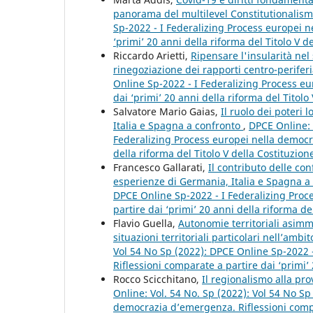
panorama del multilevel Constitutionalis
Sp-2022 - I Federalizing Process europei 
‘primi’ 20 anni della riforma del Titolo V d
Riccardo Arietti,
Ripensare l'insularità nel
rinegoziazione dei rapporti centro-perifer
Online Sp-2022 - I Federalizing Process e
dai ‘primi’ 20 anni della riforma del Titolo 
Salvatore Mario Gaias,
Il ruolo dei poteri l
Italia e Spagna a confronto
,
DPCE Online: 
Federalizing Process europei nella democra
della riforma del Titolo V della Costituzione
Francesco Gallarati,
Il contributo delle con
esperienze di Germania, Italia e Spagna a
DPCE Online Sp-2022 - I Federalizing Proc
partire dai ‘primi’ 20 anni della riforma del
Flavio Guella,
Autonomie territoriali asimme
situazioni territoriali particolari nell’am
Vol 54 No Sp (2022): DPCE Online Sp-2022 
Riflessioni comparate a partire dai ‘primi’ 
Rocco Scicchitano,
Il regionalismo alla pr
Online: Vol. 54 No. Sp (2022): Vol 54 No S
democrazia d’emergenza. Riflessioni compar