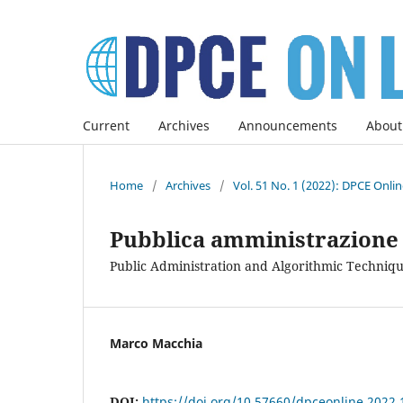
Current
Archives
Announcements
About
Home
/
Archives
/
Vol. 51 No. 1 (2022): DPCE Onli
Pubblica amministrazione 
Public Administration and Algorithmic Techniq
Marco Macchia
DOI:
https://doi.org/10.57660/dpceonline.2022.