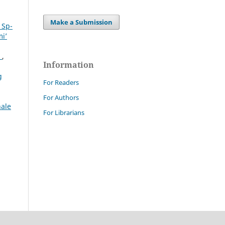
Make a Submission
 Sp-
mi’
?
,
Information
g
For Readers
For Authors
nale
For Librarians