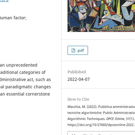
Human factor;
.pdf
f an unprecedented
Published
aditional categories of
2022-04-07
dministrative act, such as
 real paradigmatic changes
 an essential cornerstone
How to Cite
Macchia, M. (2022). Pubblica amministrazi
tecniche algoritmiche: Public Administrati
Algorithmic Techniques.
DPCE Online
,
51
(1).
https://doi.org/10.57660/dpceonline.2022