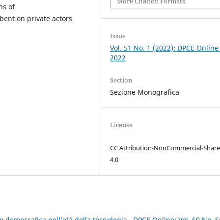
More Citation Formats
ns of
bent on private actors
Issue
Vol. 51 No. 1 (2022): DPCE Online
2022
Section
Sezione Monografica
License
CC Attribution-NonCommercial-Share
4.0
ne democratica nell’età della tecnologia
,
DPCE Online: Vol. 50 No. 