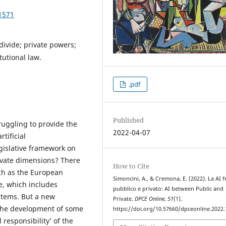
1571
 divide; private powers;
utional law.
.pdf
Published
truggling to provide the
2022-04-07
tificial
egislative framework on
rivate dimensions? There
How to Cite
uch as the European
Simoncini, A., & Cremona, E. (2022). La AI f
ce, which includes
pubblico e privato: AI between Public and
ystems. But a new
Private.
DPCE Online
,
51
(1).
 the development of some
https://doi.org/10.57660/dpceonline.2022
 responsibility’ of the