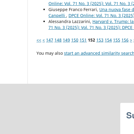
Online: Vol. 71 No. 3 (2025): Vol. 71 No. 3
Giuseppe Franco Ferrari,
Una nuova fase de
Canpelli
,
DPCE Online: Vol. 71 No. 3 (2025
Alessandra Lazzarini,
Harvard v. Trump: l
71 No. 3 (2025): Vol. 71 No. 3 (2025): DPCE
<<
<
147
148
149
150
151
152
153
154
155
156
>
You may also
start an advanced similarity searc