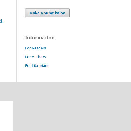
Make a Submission
l.
Information
For Readers
For Authors
For Librarians