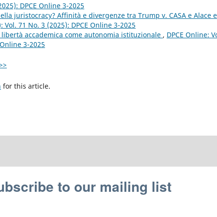
 (2025): DPCE Online 3-2025
lla juristocracy? Affinità e divergenze tra Trump v. CASA e Alace e
): Vol. 71 No. 3 (2025): DPCE Online 3-2025
a libertà accademica come autonomia istituzionale
,
DPCE Online: Vo
 Online 3-2025
>>
h
for this article.