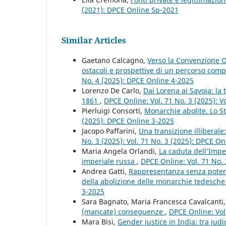
(2021): DPCE Online Sp-2021
Similar Articles
Gaetano Calcagno,
Verso la Convenzione O
ostacoli e prospettive di un percorso com
No. 4 (2025): DPCE Online 4-2025
Lorenzo De Carlo,
Dai Lorena ai Savoia: la 
1861
,
DPCE Online: Vol. 71 No. 3 (2025): V
Pierluigi Consorti,
Monarchie abolite. Lo S
(2025): DPCE Online 3-2025
Jacopo Paffarini,
Una transizione illiberale
No. 3 (2025): Vol. 71 No. 3 (2025): DPCE On
Maria Angela Orlandi,
La caduta dell’Impe
imperiale russa
,
DPCE Online: Vol. 71 No. 
Andrea Gatti,
Rappresentanza senza poter
della abolizione delle monarchie tedesch
3-2025
Sara Bagnato, Maria Francesca Cavalcanti
(mancate) conseguenze
,
DPCE Online: Vol
Mara Bisi,
Gender justice in India: tra jud