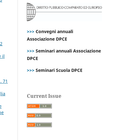
>>>
Convegni annuali
Associazione DPCE
72
>>>
Seminari annuali Associazione
 il
DPCE
>>>
Seminari Scuola DPCE
. 71
lia
Current Issue
e
ne