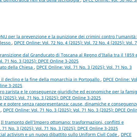
NU per la prevenzione e la punizione dei crimini contro l’umanità:
plesso
,
DPCE Online: Vol. 72 No. 4 (2025): Vol. 72 No. 4 (2025): Vol. 
transizione dal Granducato di Toscana al Regno d’Italia tra il 1859 e
ol. 71 No. 3 (2025): DPCE Online 3-2025
tato della Chiesa
,
DPCE Online: Vol. 71 No. 3 (2025): Vol. 71 No. 3
: il declino e la fine della monarchia in Portogallo
,
DPCE Online: Vol
line 3-2025
ro zarista e le conseguenze giuridiche ed economiche per la famig
3 (2025): Vol. 71 No. 3 (2025): DPCE Online 3-2025
e e potere senza rappresentanza: cause, dinamiche e conseguenz
e
,
DPCE Online: Vol. 71 No. 3 (2025): Vol. 71 No. 3 (2025): DPCE Onli
,
Il tramonto dell’Impero ottomano: trasformazioni, conflitti e
. 71 No. 3 (2025): Vol. 71 No. 3 (2025): DPCE Online 3-2025
icial activism e un nuovo dibattito sullo Uniform Civil Code
,
DPCE