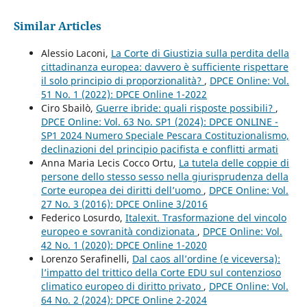
Similar Articles
Alessio Laconi,
La Corte di Giustizia sulla perdita della
cittadinanza europea: davvero è sufficiente rispettare
il solo principio di proporzionalità?
,
DPCE Online: Vol.
51 No. 1 (2022): DPCE Online 1-2022
Ciro Sbailò,
Guerre ibride: quali risposte possibili?
,
DPCE Online: Vol. 63 No. SP1 (2024): DPCE ONLINE -
SP1 2024 Numero Speciale Pescara Costituzionalismo,
declinazioni del principio pacifista e conflitti armati
Anna Maria Lecis Cocco Ortu,
La tutela delle coppie di
persone dello stesso sesso nella giurisprudenza della
Corte europea dei diritti dell’uomo
,
DPCE Online: Vol.
27 No. 3 (2016): DPCE Online 3/2016
Federico Losurdo,
Italexit. Trasformazione del vincolo
europeo e sovranità condizionata
,
DPCE Online: Vol.
42 No. 1 (2020): DPCE Online 1-2020
Lorenzo Serafinelli,
Dal caos all’ordine (e viceversa):
l’impatto del trittico della Corte EDU sul contenzioso
climatico europeo di diritto privato
,
DPCE Online: Vol.
64 No. 2 (2024): DPCE Online 2-2024