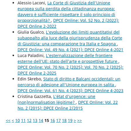
Alessio Laconi,
La Corte di Giustizia dell’Unione
europea sulla perdita della cittadinanza europea:
davvero è sufficiente rispettare il solo principio di
proporzionalità?
,
DPCE Online: Vol. 52 No. 2 (2022):
DPCE Online 2-2022
Giulia Gualco,
L’evoluzione dei limiti quantitativi del
subappalto alla luce della giurisprudenza della Corte
di Giustizia: una comparazione tra Italia e Spagna
,
DPCE Online: Vol. 49 No. 4 (2021): DPCE Online 4-2021
Luca Paladini,
L’esternalizzazione delle frontiere
esterne dell’UE: stato dell’arte e prospettive future
,
DPCE Online: Vol. 70 No. 2 (2025): Vol. 70 No. 2 (2025):
DPCE Online 2-2025
Edin Skrebo,
Stato di diritto e Balcani occidentali: un
percorso di adesione all’Unione europea in salita
,
DPCE Online: Vol. 61 No. 4 (2023): DPCE Online 4-2023
Cristina Gazzetta,
L’état d’urgence: une
(non)normalisation légitime?
,
DPCE Online: Vol. 22
No. 2 (2015): DPCE Online 2/2015
<<
<
10
11
12
13
14
15
16
17
18
19
>
>>