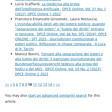
Lucia Scaffardi,
La medicina alla prova
dell’Intelligenza Artificiale
,
DPCE Online: Vol. 51 No. 1
(2022): DPCE Online 1-2022
Francesco Emanuele Grisostolo , Laura Restuccia,
L’insindacabilità degli atti del potere politico: quando
“separazione dei poteri” e “tutela dei diritti” entrano
in tensione
,
DPCE Online: Vol. 66 No. SP2 (2024): DPCE
ONLINE - SP1 2025 - Giurisdizioni costituzionali e
poteri politici. Riflessioni in chiave comparata - A cura
di R. Tarchi
Monica Bonini,
Tornare alla separazione dei poteri e
alla tutela dei diritti: il patriziato giurisdizionale del
Bundesverfassungsgericht tedesco alla prova del
NGEU e del MES
,
DPCE Online: Vol. 59 No. 2 (2023):
DPCE Online 2-2023
<<
<
5
6
7
8
9
10
11
12
13
14
>
>>
You may also
start an advanced similarity search
for this
article.