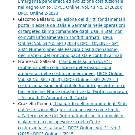
Emergenza pandemica ed evoluzione costituzionale
nel Regno Unito
,
DPCE Online: Vol. 43 No. 2 (2020):
DPCE Online 2-2020
Giacomo Belisario,
La lesione dei diritti fondamentali
posta in essere da Italia e Germania nelle operazioni
di targeted killing comandate dagli Usa in Stati non
coinvolti ufficialmente in conflitti armati
,
DPCE
Online: Vol. 63 No. SP1 (2024): DPCE ONLINE - SP1
2024 Numero Speciale Pescara Costituzionalismo,
declinazioni del principio pacifista e conflitti armati
Francesco Gallarati,
L’ambiente sì, ma dove? Il
problema della collocazione delle disposizioni
ambientali nelle costituzioni europee
,
DPCE Online:
Vol. 58 No. SP2 (2023): DPCE Online - SP2 2023 - Il
costituzionalismo ambientale fra antropocentrismo e
biocentrismo. Nuove prospettive dal Diritto comparato
– A cura di D. Amirante e R. Tarchi
Graziella Romeo,
Il baluardo dell’immunità degli Stati
dall’esercizio della giurisdizione civile come limite
all’affermazione dell’international constitutionalism:
isolamento o consapevolezza della Corte
costituzionale italiana?
,
DPCE Online: Vol. 21 No. 1
(2015): DPCE Online 1/2015