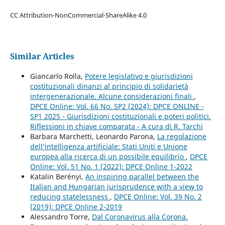
CC Attribution-NonCommercial-ShareAlike 4.0
Similar Articles
Giancarlo Rolla,
Potere legislativo e giurisdizioni
costituzionali dinanzi al principio di solidarietà
intergenerazionale. Alcune considerazioni finali
,
DPCE Online: Vol. 66 No. SP2 (2024): DPCE ONLINE -
SP1 2025 - Giurisdizioni costituzionali e poteri politici.
Riflessioni in chiave comparata - A cura di R. Tarchi
Barbara Marchetti, Leonardo Parona,
La regolazione
dell’intelligenza artificiale: Stati Uniti e Unione
europea alla ricerca di un possibile equilibrio
,
DPCE
Online: Vol. 51 No. 1 (2022): DPCE Online 1-2022
Katalin Berényi,
An inspiring parallel between the
Italian and Hungarian jurisprudence with a view to
reducing statelessness
,
DPCE Online: Vol. 39 No. 2
(2019): DPCE Online 2-2019
Alessandro Torre,
Dal Coronavirus alla Corona.