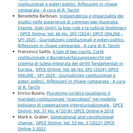
costituzionali e poteri politici. Riflessioni in chiave
comparata - A cura di R. Tarchi
Benedetta Barbisan,
Indipendenza e imparzialità dei
giudici nelle esperienze di common law (Australia,
Irlanda, Stati Uniti): la bias rule e la judicial legitimacy
,
DPCE Online: Vol. 66 No. SP2 (2024): DPCE ONLINE -
SP1 2025 - Giurisdizioni costituzionali e poteri politici.
Riflessioni in chiave comparata - A cura di R. Tarchi
Francesco Saitto,
A tale of two courts. Corte
costituzionale e Bundesverfassungsgericht nel
sistema di tutela integrata dei diritti fondamentali in
Europa
,
DPCE Online: Vol. 66 No. SP2 (2024): DPCE
ONLINE - SP1 2025 - Giurisdizioni costituzionali e
poteri politici. Riflessioni in chiave comparata - A cura
di R. Tarchi
Enrico Buono,
Pluralismo jurídico igualitario: il
mandato costituzionale “inascoltato” nel modello
boliviano di cooperazione intergiurisdizionale
,
DPCE
Online: Vol. 37 No. 4 (2018): DPCE Online 4-2018
Mark A. Graber,
Generational and constitutional
change
,
DPCE Online: Vol. 53 No. 3 (2022): DPCE
Online 3-2022