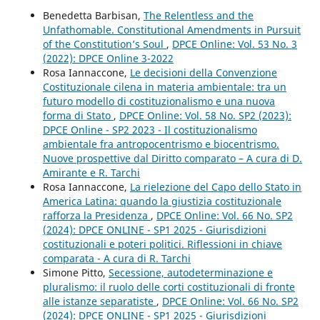
Benedetta Barbisan,
The Relentless and the
Unfathomable. Constitutional Amendments in Pursuit
of the Constitution’s Soul
,
DPCE Online: Vol. 53 No. 3
(2022): DPCE Online 3-2022
Rosa Iannaccone,
Le decisioni della Convenzione
Costituzionale cilena in materia ambientale: tra un
futuro modello di costituzionalismo e una nuova
forma di Stato
,
DPCE Online: Vol. 58 No. SP2 (2023):
DPCE Online - SP2 2023 - Il costituzionalismo
ambientale fra antropocentrismo e biocentrismo.
Nuove prospettive dal Diritto comparato – A cura di D.
Amirante e R. Tarchi
Rosa Iannaccone,
La rielezione del Capo dello Stato in
America Latina: quando la giustizia costituzionale
rafforza la Presidenza
,
DPCE Online: Vol. 66 No. SP2
(2024): DPCE ONLINE - SP1 2025 - Giurisdizioni
costituzionali e poteri politici. Riflessioni in chiave
comparata - A cura di R. Tarchi
Simone Pitto,
Secessione, autodeterminazione e
pluralismo: il ruolo delle corti costituzionali di fronte
alle istanze separatiste
,
DPCE Online: Vol. 66 No. SP2
(2024): DPCE ONLINE - SP1 2025 - Giurisdizioni