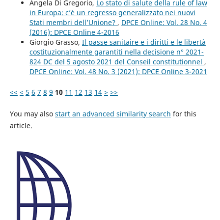
Angela Di Gregorio,
Lo stato di salute della rule of law
in Europa: c’è un regresso generalizzato nei nuovi
Stati membri dell’Unione?
,
DPCE Online: Vol. 28 No. 4
(2016): DPCE Online 4-2016
Giorgio Grasso,
Il passe sanitaire e i diritti e le libertà
costituzionalmente garantiti nella decisione n° 2021-
824 DC del 5 agosto 2021 del Conseil constitutionnel
,
DPCE Online: Vol. 48 No. 3 (2021): DPCE Online 3-2021
<<
<
5
6
7
8
9
10
11
12
13
14
>
>>
You may also
start an advanced similarity search
for this
article.