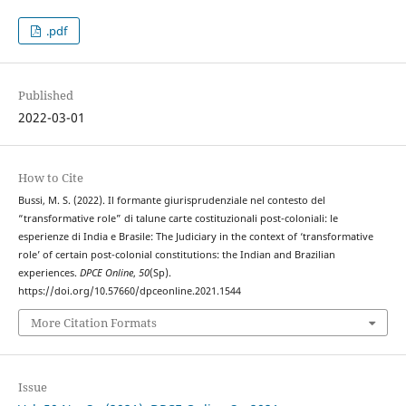
.pdf
Published
2022-03-01
How to Cite
Bussi, M. S. (2022). Il formante giurisprudenziale nel contesto del
“transformative role” di talune carte costituzionali post-coloniali: le
esperienze di India e Brasile: The Judiciary in the context of ‘transformative
role’ of certain post-colonial constitutions: the Indian and Brazilian
experiences.
DPCE Online
,
50
(Sp).
https://doi.org/10.57660/dpceonline.2021.1544
More Citation Formats
Issue