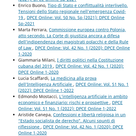
Enrico Buono,
Tipo di Stato e conflittualità interlivello.
Tensioni dello Stato regionale nell’emergenza Covid-
19
,
DPCE Online: Vol. 50 No. Sp (2021): DPCE Online
Sp-2021
Marta Ferrara,
Commissione europea contro Polonia,
atto secondo. La Corte di giustizia ancora a difesa
dell’indipendenza dei magistrati polacchi e della Rule
of Law
,
DPCE Online: Vol. 42 No. 1 (2020): DPCE Online
1-2020
Giammaria Milani,
I diritti politici nella Costituzione
cubana del 2019
,
DPCE Online: Vol. 42 No. 1 (2020):
DPCE Online 1-2020
Lucia Scaffardi,
La medicina alla prova
dell’Intelligenza Artificiale
,
DPCE Online: Vol. 51 No. 1
(2022): DPCE Online 1-2022
Edmondo Mostacci,
L’intelligenza artificiale in ambito
economico e finanziario: rischi e prospettive
,
DPCE
Online: Vol. 51 No. 1 (2022): DPCE Online 1-2022
Aristide Canepa,
Confessioni e libertà religiosa in un
“Estado socialista de derecho”. Alcuni spunti di
riflessione
,
DPCE Online: Vol. 42 No. 1 (2020): DPCE
Online 1-2020