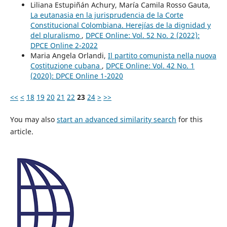
Liliana Estupiñán Achury, María Camila Rosso Gauta,
La eutanasia en la jurisprudencia de la Corte
Constitucional Colombiana. Herejías de la dignidad y
del pluralismo
,
DPCE Online: Vol. 52 No. 2 (2022):
DPCE Online 2-2022
Maria Angela Orlandi,
Il partito comunista nella nuova
Costituzione cubana
,
DPCE Online: Vol. 42 No. 1
(2020): DPCE Online 1-2020
<<
<
18
19
20
21
22
23
24
>
>>
You may also
start an advanced similarity search
for this
article.