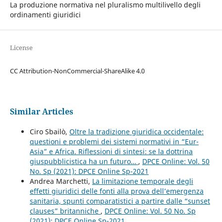
La produzione normativa nel pluralismo multilivello degli
ordinamenti giuridici
License
CC Attribution-NonCommercial-ShareAlike 4.0
Similar Articles
Ciro Sbailò,
Oltre la tradizione giuridica occidentale:
questioni e problemi dei sistemi normativi in “Eur-
Asia” e Africa. Riflessioni di sintesi: se la dottrina
giuspubblicistica ha un futuro…
,
DPCE Online: Vol. 50
No. Sp (2021): DPCE Online Sp-2021
Andrea Marchetti,
La limitazione temporale degli
effetti giuridici delle fonti alla prova dell’emergenza
sanitaria, spunti comparatistici a partire dalle “sunset
clauses” britanniche
,
DPCE Online: Vol. 50 No. Sp
(2021): DPCE Online Sp-2021