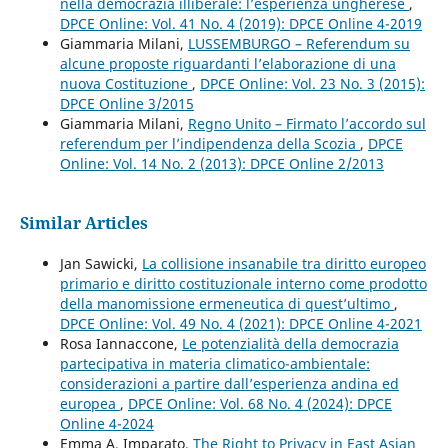
nella democrazia illiberale: l’esperienza ungherese
,
DPCE Online: Vol. 41 No. 4 (2019): DPCE Online 4-2019
Giammaria Milani,
LUSSEMBURGO – Referendum su
alcune proposte riguardanti l’elaborazione di una
nuova Costituzione
,
DPCE Online: Vol. 23 No. 3 (2015):
DPCE Online 3/2015
Giammaria Milani,
Regno Unito – Firmato l’accordo sul
referendum per l’indipendenza della Scozia
,
DPCE
Online: Vol. 14 No. 2 (2013): DPCE Online 2/2013
Similar Articles
Jan Sawicki,
La collisione insanabile tra diritto europeo
primario e diritto costituzionale interno come prodotto
della manomissione ermeneutica di quest’ultimo
,
DPCE Online: Vol. 49 No. 4 (2021): DPCE Online 4-2021
Rosa Iannaccone,
Le potenzialità della democrazia
partecipativa in materia climatico-ambientale:
considerazioni a partire dall’esperienza andina ed
europea
,
DPCE Online: Vol. 68 No. 4 (2024): DPCE
Online 4-2024
Emma A. Imparato,
The Right to Privacy in East Asian