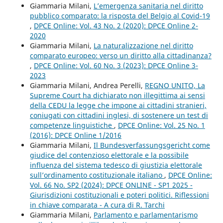
Giammaria Milani,
L’emergenza sanitaria nel diritto
pubblico comparato: la risposta del Belgio al Covid-19
,
DPCE Online: Vol. 43 No. 2 (2020): DPCE Online 2-
2020
Giammaria Milani,
La naturalizzazione nel diritto
comparato europeo: verso un diritto alla cittadinanza?
,
DPCE Online: Vol. 60 No. 3 (2023): DPCE Online 3-
2023
Giammaria Milani, Andrea Perelli,
REGNO UNITO, La
Supreme Court ha dichiarato non illegittima ai sensi
della CEDU la legge che impone ai cittadini stranieri,
coniugati con cittadini inglesi, di sostenere un test di
competenze linguistiche
,
DPCE Online: Vol. 25 No. 1
(2016): DPCE Online 1/2016
Giammaria Milani,
Il Bundesverfassungsgericht come
giudice del contenzioso elettorale e la possibile
influenza del sistema tedesco di giustizia elettorale
sull’ordinamento costituzionale italiano
,
DPCE Online:
Vol. 66 No. SP2 (2024): DPCE ONLINE - SP1 2025 -
Giurisdizioni costituzionali e poteri politici. Riflessioni
in chiave comparata - A cura di R. Tarchi
Giammaria Milani,
Parlamento e parlamentarismo