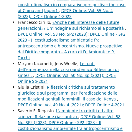
constitutionalism in comparative perspective: the case
of China and Japan1
,
DPCE Online: Vol. 55 No. 4
(2022): DPCE Online 4-2022
Francesco Cirillo,
«Anche nell’interesse delle future
generazioni»? Un’indagine sul richiamo alla posterità
,
DPCE Online: Vol. 58 No. SP2 (2023): DPCE Online - SP2
2023 - Il costituzionalismo ambientale fra
antropocentrismo e biocentrismo. Nuove prospettive
dal Diritto comparato – A cura di D. Amirante e R.
Tarchi
Miryam Iacometti, Jens Woelk•,
Le fonti
dell’emergenza nella crisi pandemica Riflessioni di
sintesi.
,
DPCE Online: Vol. 50 No. Sp (2021): DPCE
Online Sp-2021
Giulia Cristini,
Riflessioni critiche sul trattamento
giuridico e sui programmi per l’eradicazione delle
modificazioni genitali femminili: il caso del Kenya
,
DPCE Online: Vol. 49 No. 4 (2021): DPCE Online 4-2021
Saverio F. Regasto,
L’ambiente tra diritti ed altre
scienze. Relazione riassuntiva
,
DPCE Online: Vol. 58
No. SP2 (2023): DPCE Online - SP2 2023 - Il
costituzionalismo ambientale fra antropocentrismo e