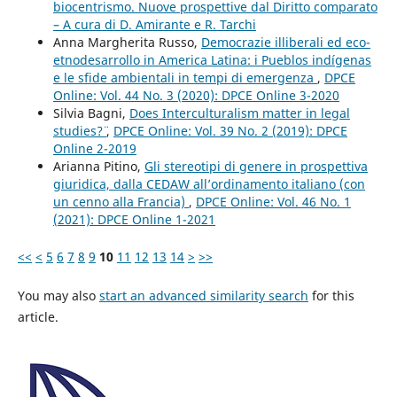
biocentrismo. Nuove prospettive dal Diritto comparato
– A cura di D. Amirante e R. Tarchi
Anna Margherita Russo,
Democrazie illiberali ed eco-
etnodesarrollo in America Latina: i Pueblos indígenas
e le sfide ambientali in tempi di emergenza
,
DPCE
Online: Vol. 44 No. 3 (2020): DPCE Online 3-2020
Silvia Bagni,
Does Interculturalism matter in legal
studies?¨
,
DPCE Online: Vol. 39 No. 2 (2019): DPCE
Online 2-2019
Arianna Pitino,
Gli stereotipi di genere in prospettiva
giuridica, dalla CEDAW all’ordinamento italiano (con
un cenno alla Francia)
,
DPCE Online: Vol. 46 No. 1
(2021): DPCE Online 1-2021
<<
<
5
6
7
8
9
10
11
12
13
14
>
>>
You may also
start an advanced similarity search
for this
article.