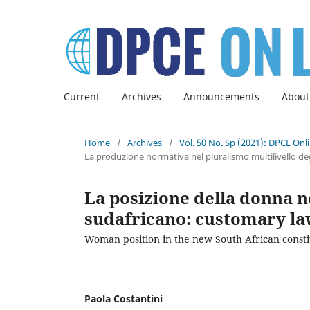
Current
Archives
Announcements
About
Home
/
Archives
/
Vol. 50 No. Sp (2021): DPCE Onl
La produzione normativa nel pluralismo multilivello deg
La posizione della donna n
sudafricano: customary law 
Woman position in the new South African constit
Paola Costantini