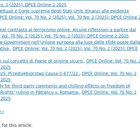
 No. 2 (2025): DPCE Online 2-2025
rettuali e Corte suprema degli Stati Uniti dinanzi alle evidenze
PCE Online: Vol. 70 No. 2 (2025): Vol. 70 No. 2 (2025): DPCE Online 
nel contrasto al terrorismo online. Alcune riflessioni a partire dal
Vol. 70 No. 2 (2025): Vol. 70 No. 2 (2025): DPCE Online 2-2025
 e-Government nell’Unione europea alla luce delle sfide poste dall
ativa
,
DPCE Online: Vol. 70 No. 2 (2025): Vol. 70 No. 2 (2025): DPCE
i sul concetto di Paese di origine sicuro
,
DPCE Online: Vol. 70 No. 
2-2025
025, Przedsiębiorstwo Causa C-677/22
,
DPCE Online: Vol. 70 No. 2
2-2025
lity for third party comments and chilling effects on freedom of
Rights’ ruling in Pătrașcu v. Romania
,
DPCE Online: Vol. 70 No. 2
2-2025
>>
h
for this article.