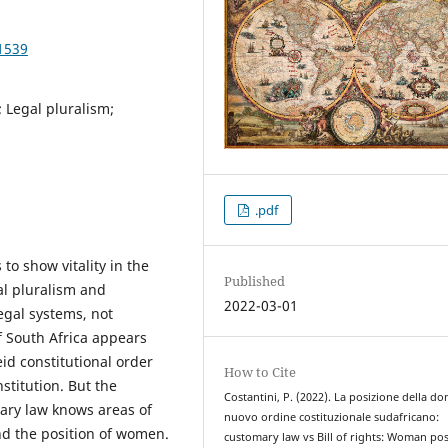
1539
 Legal pluralism;
.pdf
o show vitality in the
Published
al pluralism and
2022-03-01
legal systems, not
of South Africa appears
id constitutional order
How to Cite
stitution. But the
Costantini, P. (2022). La posizione della do
ary law knows areas of
nuovo ordine costituzionale sudafricano:
and the position of women.
customary law vs Bill of rights: Woman pos