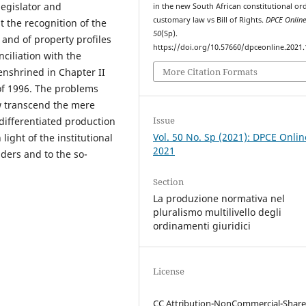
legislator and
in the new South African constitutional or
customary law vs Bill of Rights.
DPCE Onlin
 the recognition of the
50
(Sp).
 and of property profiles
https://doi.org/10.57660/dpceonline.2021
nciliation with the
More Citation Formats
nshrined in Chapter II
n of 1996. The problems
aw transcend the mere
Issue
differentiated production
Vol. 50 No. Sp (2021): DPCE Onlin
 light of the institutional
2021
aders and to the so-
Section
La produzione normativa nel
pluralismo multilivello degli
ordinamenti giuridici
License
CC Attribution-NonCommercial-Share