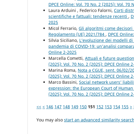
DPCE Online: Vol. 70 No. 2 (2025): Vol. 70
Laura Arduini , Federico Falorni,
Corti dist
scientifiche e fattuali: tendenze recenti
,
D
2025
Micol Ferrario,
Gli algoritmi come decisori 
Regolamento (UE) 2021/784
,
DPCE Online: 
Silvia Siciliano,
L’evoluzione dei modelli di
pandemia di COVID-19: un’analisi compar
Online 2-2025
Marcella Cometti,
Attuali e future question
(2025): Vol. 70 No. 2 (2025): DPCE Online 
Marina Roma,
Nota a CGUE, sent. 06/02/2
(2025): Vol. 70 No. 2 (2025): DPCE Online 
Marco Bassini,
Social network users’ liabi
expression: the European Court of Human 
(2025): Vol. 70 No. 2 (2025): DPCE Online 
<<
<
146
147
148
149
150
151
152
153
154
155
>
You may also
start an advanced similarity searc