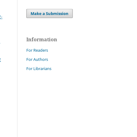
Make a Submission
2-
Information
a
For Readers
For Authors
2
For Librarians