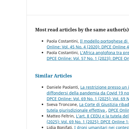
Most read articles by the same author(s)
Paola Costantini,
Il modello portoghese di 
Online: Vol. 45 No. 4 (2020): DPCE Online 
Paola Costantini,
L’Africa anglofona tra pr
DPCE Online: Vol. 57 No. 1 (2023): DPCE O
Similar Articles
Daniele Paolanti,
La restrizione presso un i
diffondersi della pandemia da Covid 19 n
DPCE Online: Vol. 69 No. 1 (2025): Vol. 69
Sveva Troncone,
La Corte di Giustizia riba
tutela giurisdizionale effettiva
,
DPCE Onlin
Matteo Feltrin,
L’art. 8 CEDU e la tutela d
(2025): Vol. 69 No. 1 (2025): DPCE Online 
Lidia Bonifati,
I droni umanitari nei contes