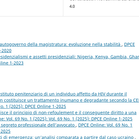
4.0
autogoverno della magistratura: evoluzione nella stabilità
,
DPCE
4-2020
esidenzialismi e assetti presidenziali: Nigeria, Kenya, Gambia, Gh
nline 1-2023
stituto penitenziario di un individuo affetto da HIV durante il
on costituisce un trattamento inumano e degradante secondo la 
 No. 1 (2025): DPCE Online 1-2025
disce il principio di non-refoulement e il conseguente diritto a una
e: Vol. 69 No. 1 (2025): Vol. 69 No. 1 (2025): DPCE Online 1-2025
el segreto professionale dell’avvocato
,
DPCE Online: Vol. 69 No. 1
1-2025
ti di emergenza: un’analisi comparata a partire dal caso ucraino
,