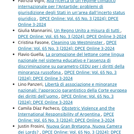
Patrizia Vigni,
Alla ricerca di un regime climatico
internazionale per l’Antartide: problemi di
giurisdizione degli Stati in un’area dall’incerto status
giuridico
,
DPCE Online: Vol. 65 No. 3 (2024): DPCE
Online 3-2024
Giulia Mannarini,
Un Regno Unito a misura di tutti
,
DPCE Online: Vol. 65 No. 3 (2024): DPCE Online 3-2024
Cristina Fasone,
Cleaning Up Westminster
,
DPCE
Online: Vol. 65 No. 3 (2024): DPCE Online 3-2024
Flavio Guella,
La promozione del lettone come lingua
nazionale nel sistema educativo e l’assenza di
discriminazione su parametro CEDU per i diritti della
minoranza russofona
,
DPCE Online: Vol. 65 No. 3
(2024): DPCE Online 3-2024
Lino Panzeri,
Libertà di associazione e minoranze
nazionali: l’approccio garantistico della Corte europea
dei diritti dell’uomo
,
DPCE Online: Vol. 65 No. 3
(2024): DPCE Online 3-2024
Camila Díaz Pacheco,
Obstetric Violence and the
International Responsibility of Argentina
,
DPCE
Online: Vol. 65 No. 3 (2024): DPCE Online 3-2024
Justin Frosini,
Nuova Gran Bretagna, Nuova Camera
dei Lords?
,
DPCE Online: Vol. 65 No. 3 (2024): DPCE