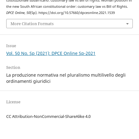
costituzionale sudafricano: customary law vs Bill of rights: Woman position in
the new South African constitutional order: customary law vs Bill of Rights.
DPCE Online
,
50
(Sp). https://doi.org/10.57660/dpceonline.2021.1539
More Citation Formats
Issue
Vol. 50 No. Sp (2021): DPCE Online Sp-2021
Section
La produzione normativa nel pluralismo multilivello degli
ordinamenti giuridici
License
CC Attribution-NonCommercial-ShareAlike 4.0