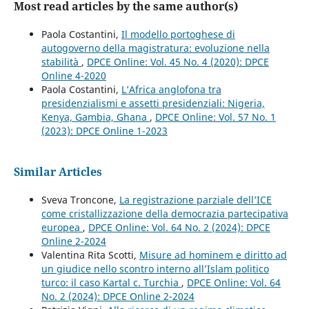
Most read articles by the same author(s)
Paola Costantini,
Il modello portoghese di
autogoverno della magistratura: evoluzione nella
stabilità
,
DPCE Online: Vol. 45 No. 4 (2020): DPCE
Online 4-2020
Paola Costantini,
L’Africa anglofona tra
presidenzialismi e assetti presidenziali: Nigeria,
Kenya, Gambia, Ghana
,
DPCE Online: Vol. 57 No. 1
(2023): DPCE Online 1-2023
Similar Articles
Sveva Troncone,
La registrazione parziale dell’ICE
come cristallizzazione della democrazia partecipativa
europea
,
DPCE Online: Vol. 64 No. 2 (2024): DPCE
Online 2-2024
Valentina Rita Scotti,
Misure ad hominem e diritto ad
un giudice nello scontro interno all’Islam politico
turco: il caso Kartal c. Turchia
,
DPCE Online: Vol. 64
No. 2 (2024): DPCE Online 2-2024