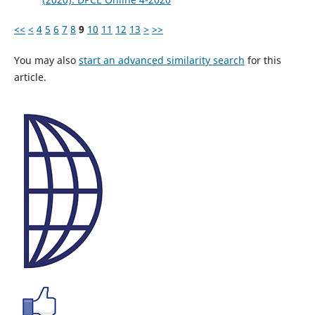
<<
<
4
5
6
7
8
9
10
11
12
13
>
>>
You may also
start an advanced similarity search
for this
article.