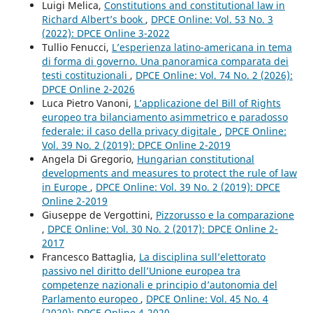
Luigi Melica,
Constitutions and constitutional law in
Richard Albert’s book
,
DPCE Online: Vol. 53 No. 3
(2022): DPCE Online 3-2022
Tullio Fenucci,
L’esperienza latino-americana in tema
di forma di governo. Una panoramica comparata dei
testi costituzionali
,
DPCE Online: Vol. 74 No. 2 (2026):
DPCE Online 2-2026
Luca Pietro Vanoni,
L’applicazione del Bill of Rights
europeo tra bilanciamento asimmetrico e paradosso
federale: il caso della privacy digitale
,
DPCE Online:
Vol. 39 No. 2 (2019): DPCE Online 2-2019
Angela Di Gregorio,
Hungarian constitutional
developments and measures to protect the rule of law
in Europe
,
DPCE Online: Vol. 39 No. 2 (2019): DPCE
Online 2-2019
Giuseppe de Vergottini,
Pizzorusso e la comparazione
,
DPCE Online: Vol. 30 No. 2 (2017): DPCE Online 2-
2017
Francesco Battaglia,
La disciplina sull’elettorato
passivo nel diritto dell’Unione europea tra
competenze nazionali e principio d’autonomia del
Parlamento europeo
,
DPCE Online: Vol. 45 No. 4
(2020): DPCE Online 4-2020