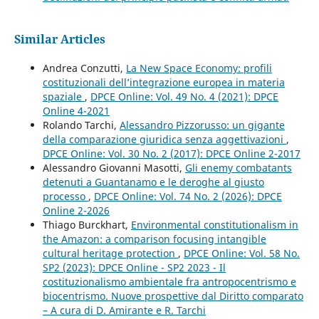
Similar Articles
Andrea Conzutti,
La New Space Economy: profili
costituzionali dell’integrazione europea in materia
spaziale
,
DPCE Online: Vol. 49 No. 4 (2021): DPCE
Online 4-2021
Rolando Tarchi,
Alessandro Pizzorusso: un gigante
della comparazione giuridica senza aggettivazioni
,
DPCE Online: Vol. 30 No. 2 (2017): DPCE Online 2-2017
Alessandro Giovanni Masotti,
Gli enemy combatants
detenuti a Guantanamo e le deroghe al giusto
processo
,
DPCE Online: Vol. 74 No. 2 (2026): DPCE
Online 2-2026
Thiago Burckhart,
Environmental constitutionalism in
the Amazon: a comparison focusing intangible
cultural heritage protection
,
DPCE Online: Vol. 58 No.
SP2 (2023): DPCE Online - SP2 2023 - Il
costituzionalismo ambientale fra antropocentrismo e
biocentrismo. Nuove prospettive dal Diritto comparato
– A cura di D. Amirante e R. Tarchi