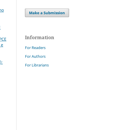
mo
Make a Submission
E
Information
PCE
 e
For Readers
For Authors
):
For Librarians