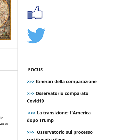
FOCUS
>>>
Itinerari della comparazione
>>>
Osservatorio comparato
Covid19
>>>
La transizione: l’America
lle
dopo Trump
ni di
e
>>>
Osservatorio sul processo
costituente cileno