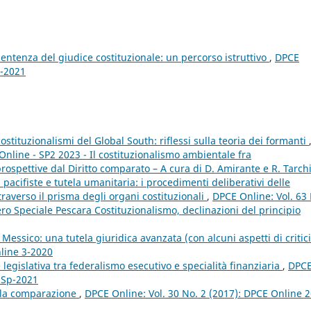
sentenza del giudice costituzionale: un percorso istruttivo
,
DPCE
4-2021
costituzionalismi del Global South: riflessi sulla teoria dei formanti
Online - SP2 2023 - Il costituzionalismo ambientale fra
spettive dal Diritto comparato – A cura di D. Amirante e R. Tarch
 pacifiste e tutela umanitaria: i procedimenti deliberativi delle
raverso il prisma degli organi costituzionali
,
DPCE Online: Vol. 63
 Speciale Pescara Costituzionalismo, declinazioni del principio
Messico: una tutela giuridica avanzata (con alcuni aspetti di critic
nline 3-2020
 legislativa tra federalismo esecutivo e specialità finanziaria
,
DPC
e Sp-2021
 la comparazione
,
DPCE Online: Vol. 30 No. 2 (2017): DPCE Online 2