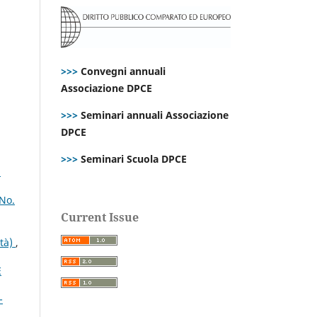
>>>
Convegni annuali
Associazione DPCE
>>>
Seminari annuali Associazione
DPCE
,
>>>
Seminari Scuola DPCE
i
 No.
Current Issue
ità)
,
E
-