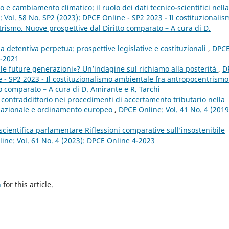
to e cambiamento climatico: il ruolo dei dati tecnico-scientifici nella
 Vol. 58 No. SP2 (2023): DPCE Online - SP2 2023 - Il costituzionalis
rismo. Nuove prospettive dal Diritto comparato – A cura di D.
na detentiva perpetua: prospettive legislative e costituzionali
,
DPC
1-2021
lle future generazioni»? Un’indagine sul richiamo alla posterità
,
D
e - SP2 2023 - Il costituzionalismo ambientale fra antropocentrismo
o comparato – A cura di D. Amirante e R. Tarchi
 contraddittorio nei procedimenti di accertamento tributario nella
 nazionale e ordinamento europeo
,
DPCE Online: Vol. 41 No. 4 (2019
cientifica parlamentare Riflessioni comparative sull’insostenibile
ine: Vol. 61 No. 4 (2023): DPCE Online 4-2023
h
for this article.