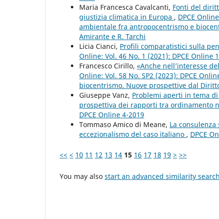
Maria Francesca Cavalcanti,
Fonti del dirit
giustizia climatica in Europa
,
DPCE Online:
ambientale fra antropocentrismo e biocent
Amirante e R. Tarchi
Licia Cianci,
Profili comparatistici sulla pe
Online: Vol. 46 No. 1 (2021): DPCE Online 
Francesco Cirillo,
«Anche nell’interesse de
Online: Vol. 58 No. SP2 (2023): DPCE Onlin
biocentrismo. Nuove prospettive dal Diritt
Giuseppe Vanz,
Problemi aperti in tema di
prospettiva dei rapporti tra ordinamento
DPCE Online 4-2019
Tommaso Amico di Meane,
La consulenza s
eccezionalismo del caso italiano
,
DPCE Onl
<<
<
10
11
12
13
14
15
16
17
18
19
>
>>
You may also
start an advanced similarity searc