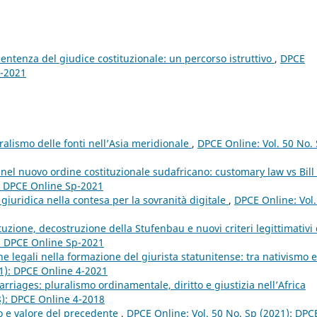
sentenza del giudice costituzionale: un percorso istruttivo
,
DPCE
4-2021
ralismo delle fonti nell’Asia meridionale
,
DPCE Online: Vol. 50 No.
nel nuovo ordine costituzionale sudafricano: customary law vs Bill 
): DPCE Online Sp-2021
giuridica nella contesa per la sovranità digitale
,
DPCE Online: Vol.
tuzione, decostruzione della Stufenbau e nuovi criteri legittimativi 
): DPCE Online Sp-2021
iche legali nella formazione del giurista statunitense: tra nativismo e
21): DPCE Online 4-2021
rriages: pluralismo ordinamentale, diritto e giustizia nell’Africa
8): DPCE Online 4-2018
to e valore del precedente
,
DPCE Online: Vol. 50 No. Sp (2021): DPC