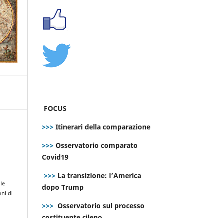
FOCUS
>>>
Itinerari della comparazione
>>>
Osservatorio comparato
Covid19
>>>
La transizione: l’America
lle
dopo Trump
ni di
e
>>>
Osservatorio sul processo
costituente cileno