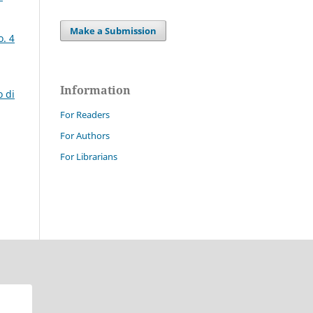
Make a Submission
o. 4
Information
o di
For Readers
For Authors
For Librarians