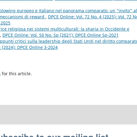
eblowing europeo e italiano nel panorama comparato: un “invito” al
i meccanismi di reward
,
DPCE Online: Vol. 72 No. 4 (2025): Vol. 72 N
4-2025
ce religiosa nei sistemi multiculturali: la sharia in Occidente e
,
DPCE Online: Vol. 50 No. Sp (2021): DPCE Online Sp-2021
ppunti critici sulla leadership degli Stati Uniti nel diritto comparat
3 (2024): DPCE Online 3-2024
h
for this article.