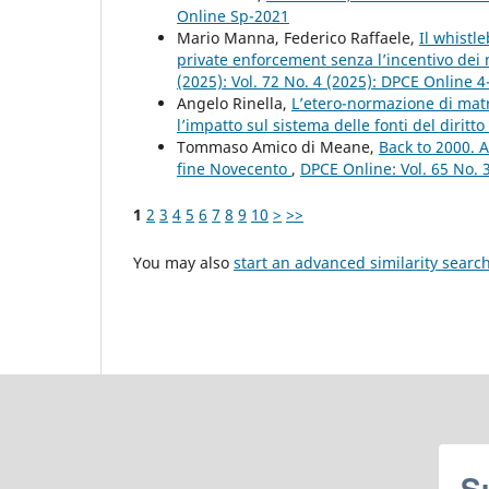
Online Sp-2021
Mario Manna, Federico Raffaele,
Il whistl
private enforcement senza l’incentivo de
(2025): Vol. 72 No. 4 (2025): DPCE Online 
Angelo Rinella,
L’etero-normazione di matri
l’impatto sul sistema delle fonti del diritto
Tommaso Amico di Meane,
Back to 2000. A
fine Novecento
,
DPCE Online: Vol. 65 No. 
1
2
3
4
5
6
7
8
9
10
>
>>
You may also
start an advanced similarity searc