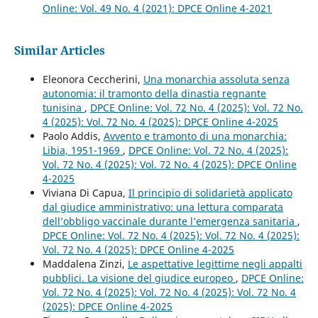
Online: Vol. 49 No. 4 (2021): DPCE Online 4-2021
Similar Articles
Eleonora Ceccherini,
Una monarchia assoluta senza
autonomia: il tramonto della dinastia regnante
tunisina
,
DPCE Online: Vol. 72 No. 4 (2025): Vol. 72 No.
4 (2025): Vol. 72 No. 4 (2025): DPCE Online 4-2025
Paolo Addis,
Avvento e tramonto di una monarchia:
Libia, 1951-1969
,
DPCE Online: Vol. 72 No. 4 (2025):
Vol. 72 No. 4 (2025): Vol. 72 No. 4 (2025): DPCE Online
4-2025
Viviana Di Capua,
Il principio di solidarietà applicato
dal giudice amministrativo: una lettura comparata
dell’obbligo vaccinale durante l’emergenza sanitaria
,
DPCE Online: Vol. 72 No. 4 (2025): Vol. 72 No. 4 (2025):
Vol. 72 No. 4 (2025): DPCE Online 4-2025
Maddalena Zinzi,
Le aspettative legittime negli appalti
pubblici. La visione del giudice europeo
,
DPCE Online:
Vol. 72 No. 4 (2025): Vol. 72 No. 4 (2025): Vol. 72 No. 4
(2025): DPCE Online 4-2025