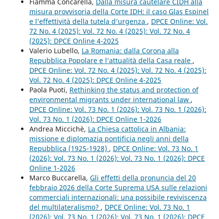
Fiamma Concarella,
Dalla misura cautelare CIDH alla
misura provvisoria della Corte IDH: il caso Glas Espinel
e l’effettività della tutela d’urgenza
,
DPCE Online: Vol.
72 No. 4 (2025): Vol. 72 No. 4 (2025): Vol. 72 No. 4
(2025): DPCE Online 4-2025
Valerio Lubello,
La Romania: dalla Corona alla
Repubblica Popolare e l’attualità della Casa reale
,
DPCE Online: Vol. 72 No. 4 (2025): Vol. 72 No. 4 (2025):
Vol. 72 No. 4 (2025): DPCE Online 4-2025
Paola Puoti,
Rethinking the status and protection of
environmental migrants under international law
,
DPCE Online: Vol. 73 No. 1 (2026): Vol. 73 No. 1 (2026):
Vol. 73 No. 1 (2026): DPCE Online 1-2026
Andrea Miccichè,
La Chiesa cattolica in Albania:
missione e diplomazia pontificia negli anni della
Repubblica (1925-1928)
,
DPCE Online: Vol. 73 No. 1
(2026): Vol. 73 No. 1 (2026): Vol. 73 No. 1 (2026): DPCE
Online 1-2026
Marco Buccarella,
Gli effetti della pronuncia del 20
febbraio 2026 della Corte Suprema USA sulle relazioni
commerciali internazionali: una possibile reviviscenza
del multilateralismo?
,
DPCE Online: Vol. 73 No. 1
(2026): Vol. 73 No. 1 (2026): Vol. 73 No. 1 (2026): DPCE