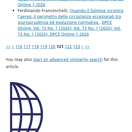
Online 1-2026
Ferdinando Franceschelli,
Quando il fulmine incontra
l’aereo: il perimetro delle circostanze eccezionali tra
giurisprudenza ed evoluzione normativa
,
DPCE
Online: Vol. 73 No. 1 (2026): Vol. 73 No. 1 (2026): Vol.
73 No. 1 (2026): DPCE Online 1-2026
<<
<
116
117
118
119
120
121
122
123
>
>>
You may also
start an advanced similarity search
for this
article.