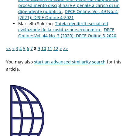
procedimento disciplinare e penale a carico di un
dipendente pubblico
,
DPCE Online: Vol. 49 No. 4
(2021): DPCE Online 4-2021
Marcello Salerno,
Tutela dei diritti sociali ed
evoluzione della costituzione economica
,
DPCE
Online: Vol. 44 No. 3 (2020): DPCE Online 3-2020
<<
<
3
4
5
6
7
8
9
10
11
12
>
>>
You may also
start an advanced similarity search
for this
article.