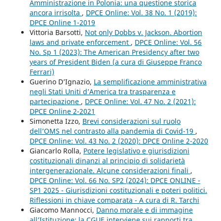
Amministrazione in Polonia: una questione storica
ancora irrisolta
,
DPCE Online: Vol. 38 No. 1 (2019):
DPCE Online 1-2019
Vittoria Barsotti,
Not only Dobbs v. Jackson. Abortion
laws and private enforcement
,
DPCE Online: Vol. 56
No. Sp 1 (2023): The American Presidency after two
years of President Biden (a cura di Giuseppe Franco
Ferrari)
Guerino D’Ignazio,
La semplificazione amministrativa
negli Stati Uniti d’America tra trasparenza e
partecipazione
,
DPCE Online: Vol. 47 No. 2 (2021):
DPCE Online 2-2021
Simonetta Izzo,
Brevi considerazioni sul ruolo
dell’OMS nel contrasto alla pandemia di Covid-19
,
DPCE Online: Vol. 43 No. 2 (2020): DPCE Online 2-2020
Giancarlo Rolla,
Potere legislativo e giurisdizioni
costituzionali dinanzi al principio di solidarietà
intergenerazionale. Alcune considerazioni finali
,
DPCE Online: Vol. 66 No. SP2 (2024): DPCE ONLINE -
SP1 2025 - Giurisdizioni costituzionali e poteri politici.
Riflessioni in chiave comparata - A cura di R. Tarchi
Giacomo Mannocci,
Danno morale e di immagine
all’Istituzione: la CGUE interviene sui rapporti tra