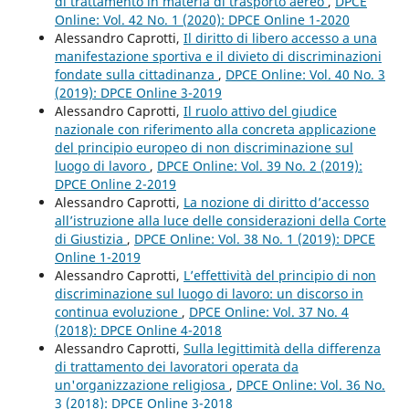
di trattamento in materia di trasporto aereo
,
DPCE
Online: Vol. 42 No. 1 (2020): DPCE Online 1-2020
Alessandro Caprotti,
Il diritto di libero accesso a una
manifestazione sportiva e il divieto di discriminazioni
fondate sulla cittadinanza
,
DPCE Online: Vol. 40 No. 3
(2019): DPCE Online 3-2019
Alessandro Caprotti,
Il ruolo attivo del giudice
nazionale con riferimento alla concreta applicazione
del principio europeo di non discriminazione sul
luogo di lavoro
,
DPCE Online: Vol. 39 No. 2 (2019):
DPCE Online 2-2019
Alessandro Caprotti,
La nozione di diritto d’accesso
all’istruzione alla luce delle considerazioni della Corte
di Giustizia
,
DPCE Online: Vol. 38 No. 1 (2019): DPCE
Online 1-2019
Alessandro Caprotti,
L’effettività del principio di non
discriminazione sul luogo di lavoro: un discorso in
continua evoluzione
,
DPCE Online: Vol. 37 No. 4
(2018): DPCE Online 4-2018
Alessandro Caprotti,
Sulla legittimità della differenza
di trattamento dei lavoratori operata da
un'organizzazione religiosa
,
DPCE Online: Vol. 36 No.
3 (2018): DPCE Online 3-2018