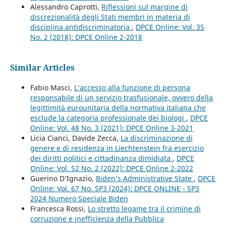
Alessandro Caprotti,
Riflessioni sul margine di
discrezionalità degli Stati membri in materia di
disciplina antidiscriminatoria
,
DPCE Online: Vol. 35
No. 2 (2018): DPCE Online 2-2018
Similar Articles
Fabio Masci,
L’accesso alla funzione di persona
responsabile di un servizio trasfusionale, ovvero della
legittimità eurounitaria della normativa italiana che
esclude la categoria professionale dei biologi
,
DPCE
Online: Vol. 48 No. 3 (2021): DPCE Online 3-2021
Licia Cianci, Davide Zecca,
La discriminazione di
genere e di residenza in Liechtenstein fra esercizio
dei diritti politici e cittadinanza dimidiata
,
DPCE
Online: Vol. 52 No. 2 (2022): DPCE Online 2-2022
Guerino D’Ignazio,
Biden’s Administrative State
,
DPCE
Online: Vol. 67 No. SP3 (2024): DPCE ONLINE - SP3
2024 Numero Speciale Biden
Francesca Rossi,
Lo stretto legame tra il crimine di
corruzione e inefficienza della Pubblica