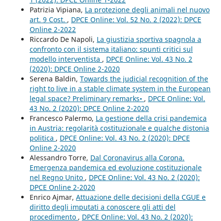
Patrizia Vipiana,
La protezione degli animali nel nuovo
art. 9 Cost.
,
DPCE Online: Vol. 52 No. 2 (2022): DPCE
Online 2-2022
Riccardo De Napoli,
La giustizia sportiva spagnola a
confronto con il sistema italiano: spunti critici sul
modello interventista
,
DPCE Online: Vol. 43 No. 2
(2020): DPCE Online 2-2020
Serena Baldin,
Towards the judicial recognition of the
right to live in a stable climate system in the European
legal space? Preliminary remarks•
,
DPCE Online: Vol.
43 No. 2 (2020): DPCE Online 2-2020
Francesco Palermo,
La gestione della crisi pandemica
in Austria: regolarità costituzionale e qualche distonia
politica
,
DPCE Online: Vol. 43 No. 2 (2020): DPCE
Online 2-2020
Alessandro Torre,
Dal Coronavirus alla Corona.
Emergenza pandemica ed evoluzione costituzionale
nel Regno Unito
,
DPCE Online: Vol. 43 No. 2 (2020):
DPCE Online 2-2020
Enrico Ajmar,
Attuazione delle decisioni della CGUE e
diritto degli imputati a conoscere gli atti del
procedimento
,
DPCE Online: Vol. 43 No. 2 (2020):