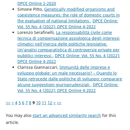
DPCE Online 2-2020
Simone Pitto,
Genetically modified organisms and
coexistence measures: the role of domestic courts in
the evaluation of national limitations
,
DPCE Online:
Vol. 55 No. 4 (2022): DPCE Online 4-2022
Lorenzo Serafinelli,
La responsabilità civile come
tecnica di compensazione assiologica degli interessi
climatici nell’inerzia delle politiche legislative.
Un’analisi comparatistica di controversie private per
pubblici interessi
,
DPCE Online: Vol. 55 No. 4 (2022):
DPCE Online 4-2022
Clarissa Giannaccari,
Immunità delle imprese e
sviluppo globale: un male necessario? – Quando lo
Stato retrocede dalle politiche di sviluppo: comparare
alcune suggestioni giurisprudenziali
,
DPCE Online:
Vol. 55 No. 4 (2022): DPCE Online 4-2022
<<
<
4
5
6
7
8
9
10
11
12
>
>>
You may also
start an advanced similarity search
for this
article.