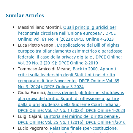
Similar Articles
Massimiliano Montini,
Quali principi giuridici per
l’economia circolare nell’Unione europea?
,
DPCE
Online: Vol. 61 No. 4 (2023): DPCE Online 4-2023
Luca Pietro Vanoni,
L’applicazione del Bill of Rights
europeo tra bilanciamento asimmetrico e paradosso
federale: il caso della privacy digitale
,
DPCE Online:
Vol. 39 No. 2 (2019): DPCE Online 2-2019
Tommaso Amico di Meane,
Back to 2000. Appunti
critici sulla leadership degli Stati Uniti nel diritto
comparato di fine Novecento
,
DPCE Online: Vol. 65
No. 3 (2024): DPCE Online 3-2024
Giulia Formici,
Access denied: gli Internet shutdowns
alla prova del diritto. Spunti di riflessione a partire
dalla giurisprudenza della Supreme Court indiana
,
DPCE Online: Vol. 57 No. 1 (2023): DPCE Online 1-2023
Luigi Cajani,
La storia nel mirino del diritto penale
,
DPCE Online: Vol. 25 No. 1 (2016): DPCE Online 1/2016
Lucio Pegoraro,
Relazione finale Iper-costituzione,