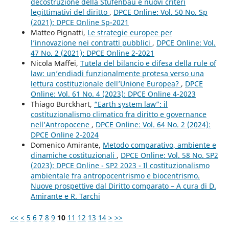
decostruzione della Stufenbau e nuovi criteri
legittimativi del diritto
,
DPCE Online: Vol. 50 No. Sp
(2021): DPCE Online Sp-2021
Matteo Pignatti,
Le strategie europee per
l’innovazione nei contratti pubblici
,
DPCE Online: Vol.
47 No. 2 (2021): DPCE Online 2-2021
Nicola Maffei,
Tutela del bilancio e difesa della rule of
law: un’endiadi funzionalmente protesa verso una
lettura costituzionale dell’Unione Europea?
,
DPCE
Online: Vol. 61 No. 4 (2023): DPCE Online 4-2023
Thiago Burckhart,
“Earth system law”: il
costituzionalismo climatico fra diritto e governance
nell’Antropocene
,
DPCE Online: Vol. 64 No. 2 (2024):
DPCE Online 2-2024
Domenico Amirante,
Metodo comparativo, ambiente e
dinamiche costituzionali
,
DPCE Online: Vol. 58 No. SP2
(2023): DPCE Online - SP2 2023 - Il costituzionalismo
ambientale fra antropocentrismo e biocentrismo.
Nuove prospettive dal Diritto comparato – A cura di D.
Amirante e R. Tarchi
<<
<
5
6
7
8
9
10
11
12
13
14
>
>>