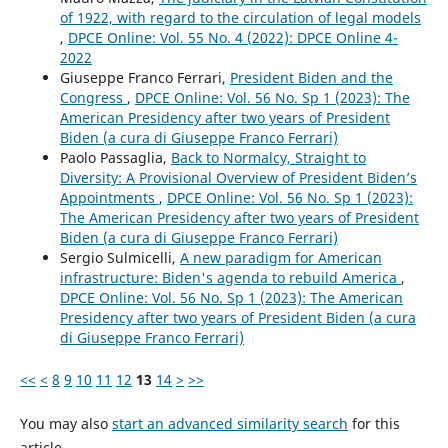
of 1922, with regard to the circulation of legal models
,
DPCE Online: Vol. 55 No. 4 (2022): DPCE Online 4-
2022
Giuseppe Franco Ferrari,
President Biden and the
Congress
,
DPCE Online: Vol. 56 No. Sp 1 (2023): The
American Presidency after two years of President
Biden (a cura di Giuseppe Franco Ferrari)
Paolo Passaglia,
Back to Normalcy, Straight to
Diversity: A Provisional Overview of President Biden’s
Appointments
,
DPCE Online: Vol. 56 No. Sp 1 (2023):
The American Presidency after two years of President
Biden (a cura di Giuseppe Franco Ferrari)
Sergio Sulmicelli,
A new paradigm for American
infrastructure: Biden's agenda to rebuild America
,
DPCE Online: Vol. 56 No. Sp 1 (2023): The American
Presidency after two years of President Biden (a cura
di Giuseppe Franco Ferrari)
<<
<
8
9
10
11
12
13
14
>
>>
You may also
start an advanced similarity search
for this
article.