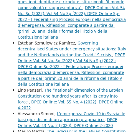
questioni identitarie e ricadute istituzionali: ‘il mondo
come volontà e rappresentanza’
,
DPCE Online: Vol. 54
No. Sp (2022): Vol 54 No Sp (2022): DPCE Online Sp-
2022 - I Federalizing Process europei nella democrazia
d’emergenza. Riflessioni comparate a partire dai
‘primi’ 20 anni della riforma del Titolo V della
Costituzione italiana
Esteban Szmulewicz Ramírez,
Governing
decentralised States under emergency situations: Italy
and the Netherlands during the Covid-19 crisis
,
DPCE
Online: Vol. 54 No. Sp (2022): Vol 54 No Sp (2022):
DPCE Online Sp-2022 - I Federalizing Process europei
nella democrazia d’emergenza. Riflessioni comparate
a partire dai ‘primi’ 20 anni della riforma del Titolo V
della Costituzione italiana
Lino Panzeri,
The “national” dimension of the Latvian
Constitution one hundred years after its entry into
force
,
DPCE Online: Vol. 55 No. 4 (2022): DPCE Online
4-2022
Alessandro Simoni,
L’emergenza Covid-19 in Svezia: le
basi giuridiche di un approccio pragmatico
,
DPCE
Online: Vol. 43 No. 2 (2020): DPCE Online 2-2020
Mauro Mazza,
The judiciary in the Latvian Constitution