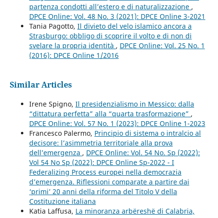
partenza condotti all’estero e di naturalizzazione
,
DPCE Online: Vol. 48 No. 3 (2021): DPCE Online 3-2021
Tania Pagotto,
Il divieto del velo islamico ancora a
Strasburgo: obbligo di scoprire il volto e di non di
svelare la propria identità
,
DPCE Online: Vol. 25 No. 1
(2016): DPCE Online 1/2016
Similar Articles
Irene Spigno,
Il presidenzialismo in Messico: dalla
“dittatura perfetta” alla “quarta trasformazione”
,
DPCE Online: Vol. 57 No. 1 (2023): DPCE Online 1-2023
Francesco Palermo,
Principio di sistema o intralcio al
decisore: l’asimmetria territoriale alla prova
dell’emergenza
,
DPCE Online: Vol. 54 No. Sp (2022):
Vol 54 No Sp (2022): DPCE Online Sp-2022 - I
Federalizing Process europei nella democrazia
d’emergenza. Riflessioni comparate a partire dai
‘primi’ 20 anni della riforma del Titolo V della
Costituzione italiana
Katia Laffusa,
La minoranza arbëreshë di Calabria,