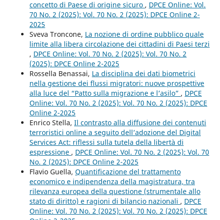
concetto di Paese di origine sicuro
,
DPCE Online: Vol.
70 No. 2 (2025): Vol. 70 No. 2 (2025): DPCE Online 2-
2025
Sveva Troncone,
La nozione di ordine pubblico quale
limite alla libera circolazione dei cittadini di Paesi terzi
,
DPCE Online: Vol. 70 No. 2 (2025): Vol. 70 No. 2
(2025): DPCE Online 2-2025
Rossella Benassai,
La disciplina dei dati biometrici
nella gestione dei flussi migratori: nuove prospettive
alla luce del “Patto sulla migrazione e l’asilo”
,
DPCE
Online: Vol. 70 No. 2 (2025): Vol. 70 No. 2 (2025): DPCE
Online 2-2025
Enrico Stella,
Il contrasto alla diffusione dei contenuti
terroristici online a seguito dell’adozione del Digital
Services Act: riflessi sulla tutela della libertà di
espressione
,
DPCE Online: Vol. 70 No. 2 (2025): Vol. 70
No. 2 (2025): DPCE Online 2-2025
Flavio Guella,
Quantificazione del trattamento
economico e indipendenza della magistratura, tra
rilevanza europea della questione (strumentale allo
stato di diritto) e ragioni di bilancio nazionali
,
DPCE
Online: Vol. 70 No. 2 (2025): Vol. 70 No. 2 (2025): DPCE