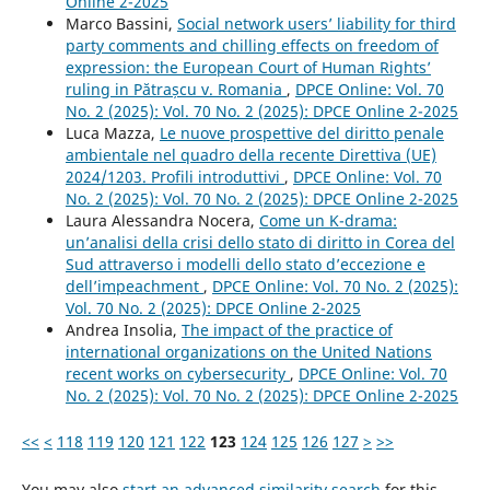
Online 2-2025
Marco Bassini,
Social network users’ liability for third
party comments and chilling effects on freedom of
expression: the European Court of Human Rights’
ruling in Pătrașcu v. Romania
,
DPCE Online: Vol. 70
No. 2 (2025): Vol. 70 No. 2 (2025): DPCE Online 2-2025
Luca Mazza,
Le nuove prospettive del diritto penale
ambientale nel quadro della recente Direttiva (UE)
2024/1203. Profili introduttivi
,
DPCE Online: Vol. 70
No. 2 (2025): Vol. 70 No. 2 (2025): DPCE Online 2-2025
Laura Alessandra Nocera,
Come un K-drama:
un’analisi della crisi dello stato di diritto in Corea del
Sud attraverso i modelli dello stato d’eccezione e
dell’impeachment
,
DPCE Online: Vol. 70 No. 2 (2025):
Vol. 70 No. 2 (2025): DPCE Online 2-2025
Andrea Insolia,
The impact of the practice of
international organizations on the United Nations
recent works on cybersecurity
,
DPCE Online: Vol. 70
No. 2 (2025): Vol. 70 No. 2 (2025): DPCE Online 2-2025
<<
<
118
119
120
121
122
123
124
125
126
127
>
>>
You may also
start an advanced similarity search
for this