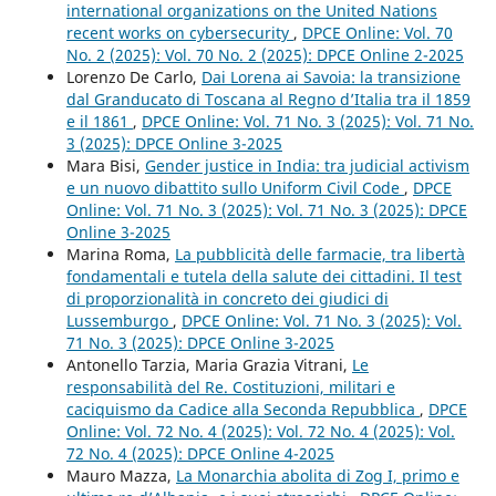
international organizations on the United Nations
recent works on cybersecurity
,
DPCE Online: Vol. 70
No. 2 (2025): Vol. 70 No. 2 (2025): DPCE Online 2-2025
Lorenzo De Carlo,
Dai Lorena ai Savoia: la transizione
dal Granducato di Toscana al Regno d’Italia tra il 1859
e il 1861
,
DPCE Online: Vol. 71 No. 3 (2025): Vol. 71 No.
3 (2025): DPCE Online 3-2025
Mara Bisi,
Gender justice in India: tra judicial activism
e un nuovo dibattito sullo Uniform Civil Code
,
DPCE
Online: Vol. 71 No. 3 (2025): Vol. 71 No. 3 (2025): DPCE
Online 3-2025
Marina Roma,
La pubblicità delle farmacie, tra libertà
fondamentali e tutela della salute dei cittadini. Il test
di proporzionalità in concreto dei giudici di
Lussemburgo
,
DPCE Online: Vol. 71 No. 3 (2025): Vol.
71 No. 3 (2025): DPCE Online 3-2025
Antonello Tarzia, Maria Grazia Vitrani,
Le
responsabilità del Re. Costituzioni, militari e
caciquismo da Cadice alla Seconda Repubblica
,
DPCE
Online: Vol. 72 No. 4 (2025): Vol. 72 No. 4 (2025): Vol.
72 No. 4 (2025): DPCE Online 4-2025
Mauro Mazza,
La Monarchia abolita di Zog I, primo e