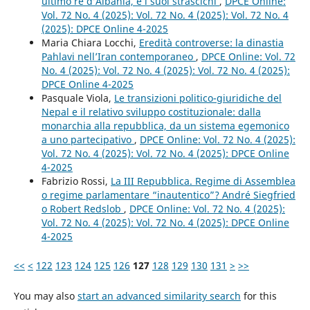
ultimo re d’Albania, e i suoi strascichi
,
DPCE Online:
Vol. 72 No. 4 (2025): Vol. 72 No. 4 (2025): Vol. 72 No. 4
(2025): DPCE Online 4-2025
Maria Chiara Locchi,
Eredità controverse: la dinastia
Pahlavi nell’Iran contemporaneo
,
DPCE Online: Vol. 72
No. 4 (2025): Vol. 72 No. 4 (2025): Vol. 72 No. 4 (2025):
DPCE Online 4-2025
Pasquale Viola,
Le transizioni politico-giuridiche del
Nepal e il relativo sviluppo costituzionale: dalla
monarchia alla repubblica, da un sistema egemonico
a uno partecipativo
,
DPCE Online: Vol. 72 No. 4 (2025):
Vol. 72 No. 4 (2025): Vol. 72 No. 4 (2025): DPCE Online
4-2025
Fabrizio Rossi,
La III Repubblica. Regime di Assemblea
o regime parlamentare “inautentico”? André Siegfried
o Robert Redslob
,
DPCE Online: Vol. 72 No. 4 (2025):
Vol. 72 No. 4 (2025): Vol. 72 No. 4 (2025): DPCE Online
4-2025
<<
<
122
123
124
125
126
127
128
129
130
131
>
>>
You may also
start an advanced similarity search
for this