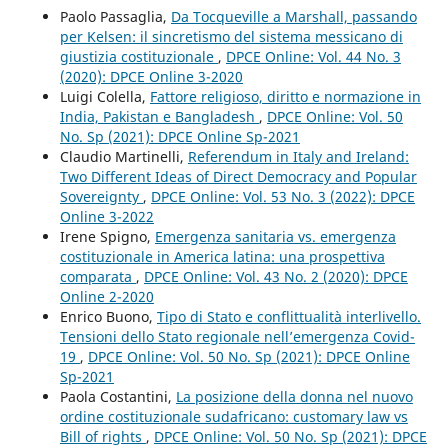
Paolo Passaglia,
Da Tocqueville a Marshall, passando
per Kelsen: il sincretismo del sistema messicano di
giustizia costituzionale
,
DPCE Online: Vol. 44 No. 3
(2020): DPCE Online 3-2020
Luigi Colella,
Fattore religioso, diritto e normazione in
India, Pakistan e Bangladesh
,
DPCE Online: Vol. 50
No. Sp (2021): DPCE Online Sp-2021
Claudio Martinelli,
Referendum in Italy and Ireland:
Two Different Ideas of Direct Democracy and Popular
Sovereignty
,
DPCE Online: Vol. 53 No. 3 (2022): DPCE
Online 3-2022
Irene Spigno,
Emergenza sanitaria vs. emergenza
costituzionale in America latina: una prospettiva
comparata
,
DPCE Online: Vol. 43 No. 2 (2020): DPCE
Online 2-2020
Enrico Buono,
Tipo di Stato e conflittualità interlivello.
Tensioni dello Stato regionale nell’emergenza Covid-
19
,
DPCE Online: Vol. 50 No. Sp (2021): DPCE Online
Sp-2021
Paola Costantini,
La posizione della donna nel nuovo
ordine costituzionale sudafricano: customary law vs
Bill of rights
,
DPCE Online: Vol. 50 No. Sp (2021): DPCE