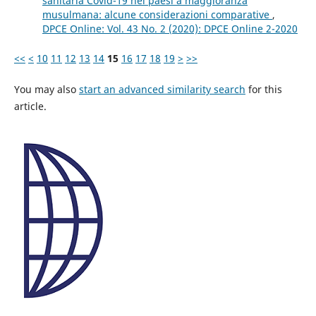
sanitaria Covid-19 nei paesi a maggioranza
musulmana: alcune considerazioni comparative
,
DPCE Online: Vol. 43 No. 2 (2020): DPCE Online 2-2020
<<
<
10
11
12
13
14
15
16
17
18
19
>
>>
You may also
start an advanced similarity search
for this
article.