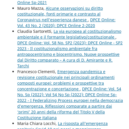
Online Sp-2021
Mauro Mazza,
Alcune osservazioni su diritto
costituzionale, fonti primarie e contrasto al
Coronavirus nell’esperienza danese
,
DPCE Online:
Vol. 43 No. 2 (2020): DPCE Online 2-2020
Claudia Sartoretti,
La via europea al costituzionalismo
ambientale e il formante legislativo/costituzionale
,
DPCE Online: Vol. 58 No. SP2 (2023): DPCE Online - SP2
2023 - Il costituzionalismo ambientale fra
antropocentrismo e biocentrismo. Nuove prospettive
dal Diritto comparato – A cura di D. Amirante e R.
Tarchi
Francesco Clementi,
Emergenza pandemica e
revisione costituzionale nei principali ordinamenti
composti europei: problemi e prospettive tra
concentrazione e concertazione
,
DPCE Online: Vol. 54
No. Sp (2022): Vol 54 No Sp (2022): DPCE Online Sp-
2022 - I Federalizing Process europei nella democrazia
d’emergenza. Riflessioni comparate a partire dai
‘primi’ 20 anni della riforma del Titolo V della
Costituzione italiana
Maria Chiara Locchi,
La risposta all’emergenza