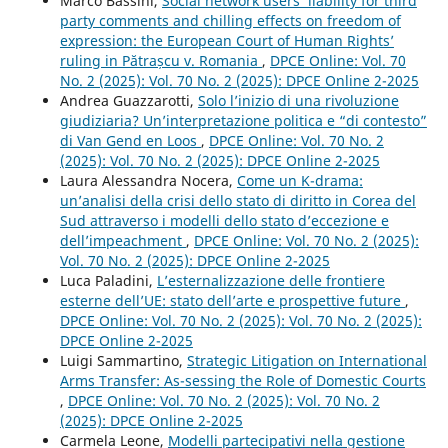
Marco Bassini,
Social network users’ liability for third
party comments and chilling effects on freedom of
expression: the European Court of Human Rights’
ruling in Pătrașcu v. Romania
,
DPCE Online: Vol. 70
No. 2 (2025): Vol. 70 No. 2 (2025): DPCE Online 2-2025
Andrea Guazzarotti,
Solo l’inizio di una rivoluzione
giudiziaria? Un’interpretazione politica e “di contesto”
di Van Gend en Loos
,
DPCE Online: Vol. 70 No. 2
(2025): Vol. 70 No. 2 (2025): DPCE Online 2-2025
Laura Alessandra Nocera,
Come un K-drama:
un’analisi della crisi dello stato di diritto in Corea del
Sud attraverso i modelli dello stato d’eccezione e
dell’impeachment
,
DPCE Online: Vol. 70 No. 2 (2025):
Vol. 70 No. 2 (2025): DPCE Online 2-2025
Luca Paladini,
L’esternalizzazione delle frontiere
esterne dell’UE: stato dell’arte e prospettive future
,
DPCE Online: Vol. 70 No. 2 (2025): Vol. 70 No. 2 (2025):
DPCE Online 2-2025
Luigi Sammartino,
Strategic Litigation on International
Arms Transfer: As-sessing the Role of Domestic Courts
,
DPCE Online: Vol. 70 No. 2 (2025): Vol. 70 No. 2
(2025): DPCE Online 2-2025
Carmela Leone,
Modelli partecipativi nella gestione