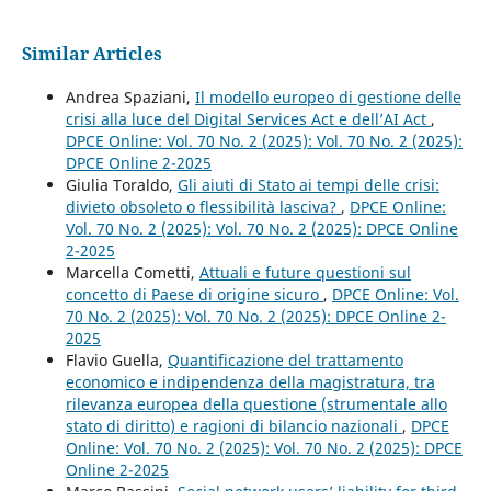
Similar Articles
Andrea Spaziani,
Il modello europeo di gestione delle
crisi alla luce del Digital Services Act e dell’AI Act
,
DPCE Online: Vol. 70 No. 2 (2025): Vol. 70 No. 2 (2025):
DPCE Online 2-2025
Giulia Toraldo,
Gli aiuti di Stato ai tempi delle crisi:
divieto obsoleto o flessibilità lasciva?
,
DPCE Online:
Vol. 70 No. 2 (2025): Vol. 70 No. 2 (2025): DPCE Online
2-2025
Marcella Cometti,
Attuali e future questioni sul
concetto di Paese di origine sicuro
,
DPCE Online: Vol.
70 No. 2 (2025): Vol. 70 No. 2 (2025): DPCE Online 2-
2025
Flavio Guella,
Quantificazione del trattamento
economico e indipendenza della magistratura, tra
rilevanza europea della questione (strumentale allo
stato di diritto) e ragioni di bilancio nazionali
,
DPCE
Online: Vol. 70 No. 2 (2025): Vol. 70 No. 2 (2025): DPCE
Online 2-2025