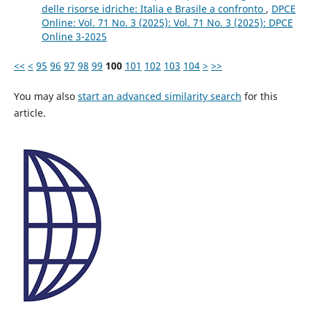
delle risorse idriche: Italia e Brasile a confronto
,
DPCE
Online: Vol. 71 No. 3 (2025): Vol. 71 No. 3 (2025): DPCE
Online 3-2025
<<
<
95
96
97
98
99
100
101
102
103
104
>
>>
You may also
start an advanced similarity search
for this
article.