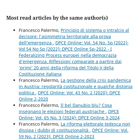
Most read articles by the same author(s)
Francesco Palermo,
Principio di sistema o intralcio al
decisore: l’asimmetria territoriale alla prova
dell’emergenza
,
DPCE Online: Vol. 54 No. Sp (2022):
Vol 54 No Sp (2022): DPCE Online Sp-2022 - I
Federalizing Process europei nella democrazia
d’emergenza. Riflessioni comparate a partire dai
‘primi’ 20 anni della riforma del Titolo V della
Costituzione italiana
Francesco Palermo,
La gestione della crisi pandemica
in Austria: regolarità costituzionale e qualche distonia
politica
,
DPCE Online: Vol. 43 No. 2 (2020): DPCE
Online 2-2020
Francesco Palermo,
Il bel Danubio blu? Cosa
insegnano le elezioni federali austriache
,
DPCE
Online: Vol. 65 No. 3 (2024): DPCE Online 3-2024
Francesco Palermo,
La riforma elettorale tedesca non
dissipa i dubbi di costituzionalità
,
DPCE Online: Vol.
59 No. 2 (2023): DPCE Online 2-2023