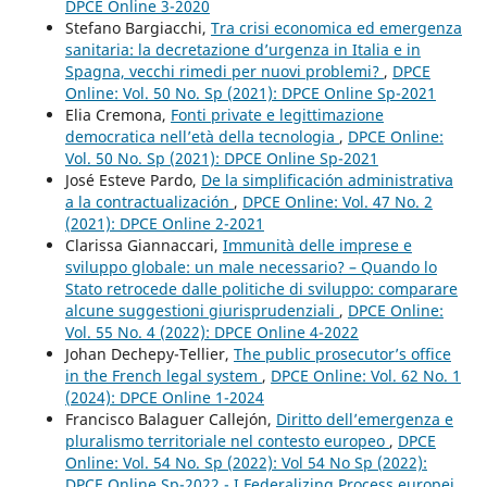
DPCE Online 3-2020
Stefano Bargiacchi,
Tra crisi economica ed emergenza
sanitaria: la decretazione d’urgenza in Italia e in
Spagna, vecchi rimedi per nuovi problemi?
,
DPCE
Online: Vol. 50 No. Sp (2021): DPCE Online Sp-2021
Elia Cremona,
Fonti private e legittimazione
democratica nell’età della tecnologia
,
DPCE Online:
Vol. 50 No. Sp (2021): DPCE Online Sp-2021
José Esteve Pardo,
De la simplificación administrativa
a la contractualización
,
DPCE Online: Vol. 47 No. 2
(2021): DPCE Online 2-2021
Clarissa Giannaccari,
Immunità delle imprese e
sviluppo globale: un male necessario? – Quando lo
Stato retrocede dalle politiche di sviluppo: comparare
alcune suggestioni giurisprudenziali
,
DPCE Online:
Vol. 55 No. 4 (2022): DPCE Online 4-2022
Johan Dechepy-Tellier,
The public prosecutor’s office
in the French legal system
,
DPCE Online: Vol. 62 No. 1
(2024): DPCE Online 1-2024
Francisco Balaguer Callejón,
Diritto dell’emergenza e
pluralismo territoriale nel contesto europeo
,
DPCE
Online: Vol. 54 No. Sp (2022): Vol 54 No Sp (2022):
DPCE Online Sp-2022 - I Federalizing Process europei