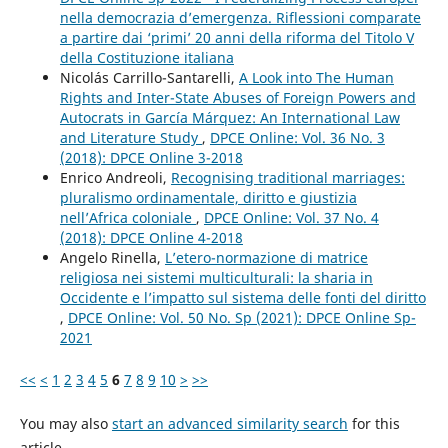
nella democrazia d’emergenza. Riflessioni comparate
a partire dai ‘primi’ 20 anni della riforma del Titolo V
della Costituzione italiana
Nicolás Carrillo-Santarelli,
A Look into The Human
Rights and Inter-State Abuses of Foreign Powers and
Autocrats in García Márquez: An International Law
and Literature Study
,
DPCE Online: Vol. 36 No. 3
(2018): DPCE Online 3-2018
Enrico Andreoli,
Recognising traditional marriages:
pluralismo ordinamentale, diritto e giustizia
nell’Africa coloniale
,
DPCE Online: Vol. 37 No. 4
(2018): DPCE Online 4-2018
Angelo Rinella,
L’etero-normazione di matrice
religiosa nei sistemi multiculturali: la sharia in
Occidente e l’impatto sul sistema delle fonti del diritto
,
DPCE Online: Vol. 50 No. Sp (2021): DPCE Online Sp-
2021
<<
<
1
2
3
4
5
6
7
8
9
10
>
>>
You may also
start an advanced similarity search
for this
article.