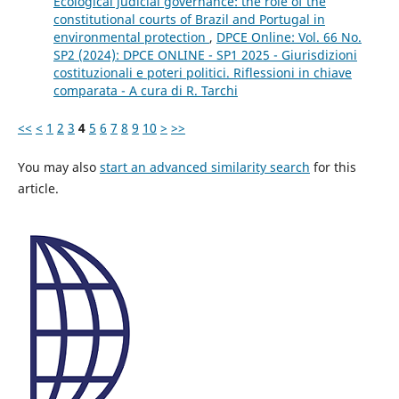
Ecological judicial governance: the role of the
constitutional courts of Brazil and Portugal in
environmental protection
,
DPCE Online: Vol. 66 No.
SP2 (2024): DPCE ONLINE - SP1 2025 - Giurisdizioni
costituzionali e poteri politici. Riflessioni in chiave
comparata - A cura di R. Tarchi
<<
<
1
2
3
4
5
6
7
8
9
10
>
>>
You may also
start an advanced similarity search
for this
article.