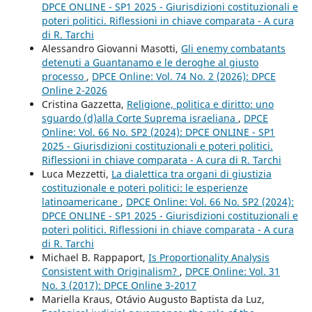
DPCE ONLINE - SP1 2025 - Giurisdizioni costituzionali e
poteri politici. Riflessioni in chiave comparata - A cura
di R. Tarchi
Alessandro Giovanni Masotti,
Gli enemy combatants
detenuti a Guantanamo e le deroghe al giusto
processo
,
DPCE Online: Vol. 74 No. 2 (2026): DPCE
Online 2-2026
Cristina Gazzetta,
Religione, politica e diritto: uno
sguardo (d)alla Corte Suprema israeliana
,
DPCE
Online: Vol. 66 No. SP2 (2024): DPCE ONLINE - SP1
2025 - Giurisdizioni costituzionali e poteri politici.
Riflessioni in chiave comparata - A cura di R. Tarchi
Luca Mezzetti,
La dialettica tra organi di giustizia
costituzionale e poteri politici: le esperienze
latinoamericane
,
DPCE Online: Vol. 66 No. SP2 (2024):
DPCE ONLINE - SP1 2025 - Giurisdizioni costituzionali e
poteri politici. Riflessioni in chiave comparata - A cura
di R. Tarchi
Michael B. Rappaport,
Is Proportionality Analysis
Consistent with Originalism?
,
DPCE Online: Vol. 31
No. 3 (2017): DPCE Online 3-2017
Mariella Kraus, Otávio Augusto Baptista da Luz,