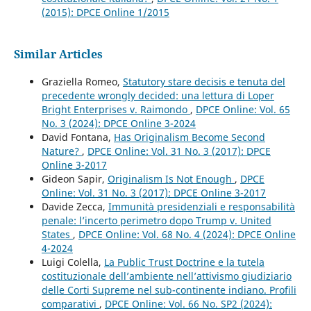
(2015): DPCE Online 1/2015
Similar Articles
Graziella Romeo,
Statutory stare decisis e tenuta del
precedente wrongly decided: una lettura di Loper
Bright Enterprises v. Raimondo
,
DPCE Online: Vol. 65
No. 3 (2024): DPCE Online 3-2024
David Fontana,
Has Originalism Become Second
Nature?
,
DPCE Online: Vol. 31 No. 3 (2017): DPCE
Online 3-2017
Gideon Sapir,
Originalism Is Not Enough
,
DPCE
Online: Vol. 31 No. 3 (2017): DPCE Online 3-2017
Davide Zecca,
Immunità presidenziali e responsabilità
penale: l’incerto perimetro dopo Trump v. United
States
,
DPCE Online: Vol. 68 No. 4 (2024): DPCE Online
4-2024
Luigi Colella,
La Public Trust Doctrine e la tutela
costituzionale dell’ambiente nell’attivismo giudiziario
delle Corti Supreme nel sub-continente indiano. Profili
comparativi
,
DPCE Online: Vol. 66 No. SP2 (2024):