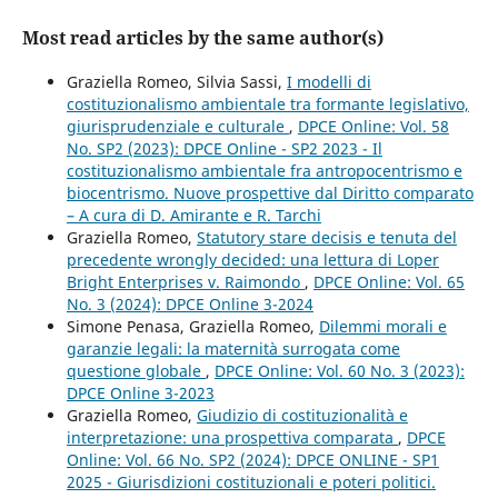
Most read articles by the same author(s)
Graziella Romeo, Silvia Sassi,
I modelli di
costituzionalismo ambientale tra formante legislativo,
giurisprudenziale e culturale
,
DPCE Online: Vol. 58
No. SP2 (2023): DPCE Online - SP2 2023 - Il
costituzionalismo ambientale fra antropocentrismo e
biocentrismo. Nuove prospettive dal Diritto comparato
– A cura di D. Amirante e R. Tarchi
Graziella Romeo,
Statutory stare decisis e tenuta del
precedente wrongly decided: una lettura di Loper
Bright Enterprises v. Raimondo
,
DPCE Online: Vol. 65
No. 3 (2024): DPCE Online 3-2024
Simone Penasa, Graziella Romeo,
Dilemmi morali e
garanzie legali: la maternità surrogata come
questione globale
,
DPCE Online: Vol. 60 No. 3 (2023):
DPCE Online 3-2023
Graziella Romeo,
Giudizio di costituzionalità e
interpretazione: una prospettiva comparata
,
DPCE
Online: Vol. 66 No. SP2 (2024): DPCE ONLINE - SP1
2025 - Giurisdizioni costituzionali e poteri politici.