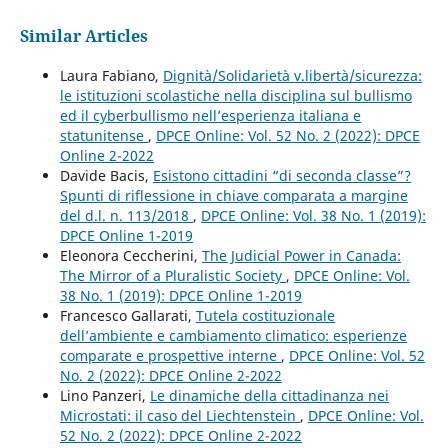
Similar Articles
Laura Fabiano,
Dignità/Solidarietà v.libertà/sicurezza:
le istituzioni scolastiche nella disciplina sul bullismo
ed il cyberbullismo nell’esperienza italiana e
statunitense
,
DPCE Online: Vol. 52 No. 2 (2022): DPCE
Online 2-2022
Davide Bacis,
Esistono cittadini “di seconda classe”?
Spunti di riflessione in chiave comparata a margine
del d.l. n. 113/2018
,
DPCE Online: Vol. 38 No. 1 (2019):
DPCE Online 1-2019
Eleonora Ceccherini,
The Judicial Power in Canada:
The Mirror of a Pluralistic Society
,
DPCE Online: Vol.
38 No. 1 (2019): DPCE Online 1-2019
Francesco Gallarati,
Tutela costituzionale
dell’ambiente e cambiamento climatico: esperienze
comparate e prospettive interne
,
DPCE Online: Vol. 52
No. 2 (2022): DPCE Online 2-2022
Lino Panzeri,
Le dinamiche della cittadinanza nei
Microstati: il caso del Liechtenstein
,
DPCE Online: Vol.
52 No. 2 (2022): DPCE Online 2-2022