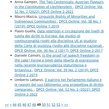
Anna Gamper,
The Two Centennials: Austrian Flavours
in the Constitution of Liechtenstein
,
DPCE Online: Vol.
52 No. 2 (2022): DPCE Online 2-2022
Mauro Mazza,
Linguistic Rights of Minorities and
Indigenous Communities
,
DPCE Online: Vol. 38 No. 1
(2019): DPCE Online 1-2019
Flavio Guella,
Data retention e circolazione dei livelli di
tutela dei diritti in Europa: dai giudizi di
costituzionalità rivolti alla disciplina UE al giudizio
della Corte di giustizia rivolto alle discipline nazionali
,
DPCE Online: Vol. 30 No. 2 (2017): DPCE Online 2-2017
Daniele Camoni,
Is the proof (of speech freedom) in
the cake? Forme e limiti della libertà di espressione
nella recente giurisprudenza statunitense e
britannica
,
DPCE Online: Vol. 39 No. 2 (2019): DPCE
Online 2-2019
Umberto Lattanzi,
Il pairing nel Parlamento italiano e
le ragioni del suo fallimento: una prospettiva di diritto
comparato.
,
DPCE Online: Vol. 52 No. 2 (2022): DPCE
Online 2-2022
<<
<
44
45
46
47
48
49
50
51
52
53
>
>>