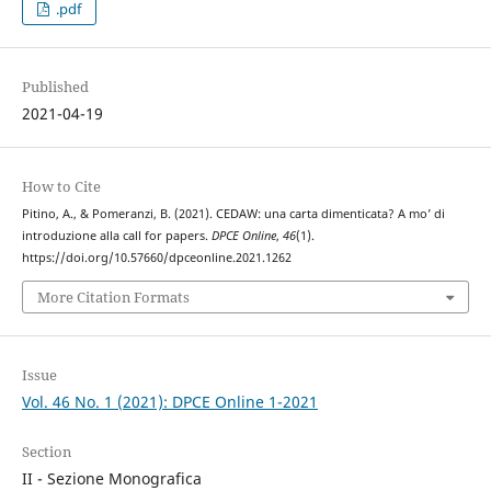
.pdf
Published
2021-04-19
How to Cite
Pitino, A., & Pomeranzi, B. (2021). CEDAW: una carta dimenticata? A mo’ di
introduzione alla call for papers.
DPCE Online
,
46
(1).
https://doi.org/10.57660/dpceonline.2021.1262
More Citation Formats
Issue
Vol. 46 No. 1 (2021): DPCE Online 1-2021
Section
II - Sezione Monografica