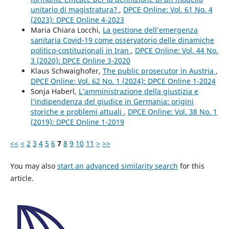
unitario di magistratura?
,
DPCE Online: Vol. 61 No. 4
(2023): DPCE Online 4-2023
Maria Chiara Locchi,
La gestione dell’emergenza
sanitaria Covid-19 come osservatorio delle dinamiche
politico-costituzionali in Iran
,
DPCE Online: Vol. 44 No.
3 (2020): DPCE Online 3-2020
Klaus Schwaighofer,
The public prosecutor in Austria
,
DPCE Online: Vol. 62 No. 1 (2024): DPCE Online 1-2024
Sonja Haberl,
L’amministrazione della giustizia e
l’indipendenza del giudice in Germania: origini
storiche e problemi attuali
,
DPCE Online: Vol. 38 No. 1
(2019): DPCE Online 1-2019
<<
<
2
3
4
5
6
7
8
9
10
11
>
>>
You may also
start an advanced similarity search
for this
article.