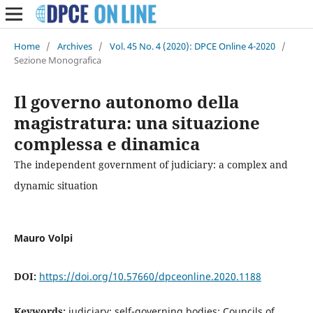
Home
/
Archives
/
Vol. 45 No. 4 (2020): DPCE Online 4-2020
/
Sezione Monografica
Il governo autonomo della
magistratura: una situazione
complessa e dinamica
The independent government of judiciary: a complex and
dynamic situation
Mauro Volpi
DOI:
https://doi.org/10.57660/dpceonline.2020.1188
Keywords:
judiciary; self-governing bodies; Councils of