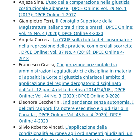
Anjeza Sina,
L’uso della comparazione nella giustizia
costituzionale albanese
,
DPCE Online: Vol. 29 No. 1
(2017): DPCE Online 1-2017
Giampietro Ferri,
Il Consiglio Superiore della
Magistratura italiano tra diritto e prassi
,
DPCE Online:
Vol. 45 No. 4 (2020): DPCE Online 4-2020
Angela Correra,
La CGUE sulla tutela del consumatore
nella repressione delle pratiche commerciali scorrette
,
DPCE Online: Vol. 37 No. 4 (2018): DPCE Online 4-
2018
Francesco Grassi,
Cooperazione orizzontale tra
amministrazioni aggiudicatrici e disciplina in materia
di appalti: la Corte di giustizia chiarisce l’ambito di
applicazione del regime derogatorio disciplinato
dall’art. 12 par. 4 della direttiva 2014/24/UE
,
DPCE
Online: Vol. 44 No. 3 (2020): DPCE Online 3-2020
Eleonora Ceccherini,
Indipendenza senza autonomia. I
delicati rapporti fra potere esecutivo e giudiziario in
Canada
,
DPCE Online: Vol. 45 No. 4 (2020): DPCE
Online 4-2020
Silvio Roberto Vinceti,
L’applicazione della
condizionalità europea agli ordinamenti giudiziari: un
formante efficace per la definizione di un modello