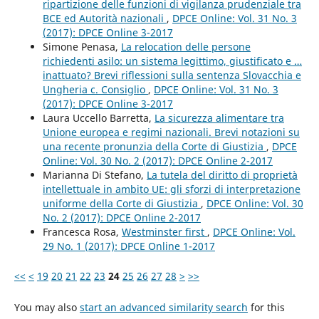
ripartizione delle funzioni di vigilanza prudenziale tra
BCE ed Autorità nazionali
,
DPCE Online: Vol. 31 No. 3
(2017): DPCE Online 3-2017
Simone Penasa,
La relocation delle persone
richiedenti asilo: un sistema legittimo, giustificato e …
inattuato? Brevi riflessioni sulla sentenza Slovacchia e
Ungheria c. Consiglio
,
DPCE Online: Vol. 31 No. 3
(2017): DPCE Online 3-2017
Laura Uccello Barretta,
La sicurezza alimentare tra
Unione europea e regimi nazionali. Brevi notazioni su
una recente pronunzia della Corte di Giustizia
,
DPCE
Online: Vol. 30 No. 2 (2017): DPCE Online 2-2017
Marianna Di Stefano,
La tutela del diritto di proprietà
intellettuale in ambito UE: gli sforzi di interpretazione
uniforme della Corte di Giustizia
,
DPCE Online: Vol. 30
No. 2 (2017): DPCE Online 2-2017
Francesca Rosa,
Westminster first
,
DPCE Online: Vol.
29 No. 1 (2017): DPCE Online 1-2017
<<
<
19
20
21
22
23
24
25
26
27
28
>
>>
You may also
start an advanced similarity search
for this