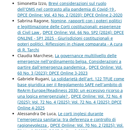
Simonetta Izzo,
Brevi considerazioni sul ruolo
dell’OMS nel contrasto alla pandemia di Covid-19
,
DPCE Online: Vol. 43 No. 2 (2020): DPCE Online 2-2020
Sabrina Ragone,
Nomine, rapporti con i poteri politici
e legittimazione delle Corti costituzionali: esperienze
di Civil Law
,
DPCE Online: Vol. 66 No. SP2 (2024): DPCE
ONLINE - SP1 2025 - Giurisdizioni costituzionali e
poteri politici. Riflessioni in chiave comparata - A cura
di R. Tarchi
Claudia Marchese,
La governance multilivello delle
emergenze nell’ordinamento belga. Considerazioni a
partire dall’emergenza pandemica
,
DPCE Online: Vol.
60 No. 3 (2023): DPCE Online 3-2023
Gabriele Rugani,
La solidarietà dell’art. 122 TFUE come
base giuridica per il Regolamento SAFE nell’ambito di
ReArm Europe/Readiness 2030: un eccessivo ricorso a
una logica emergenziale?
,
DPCE Online: Vol. 72 No. 4
(2025): Vol. 72 No. 4 (2025): Vol. 72 No. 4 (2025): DPCE
Online 4-2025
Alessandra De Luca,
Le corti inglesi durante
l'emergenza sanitaria: tra deferenza e controllo di
ragionevolezza
,
DPCE Online: Vol. 70 No. 2 (2025): Vol.