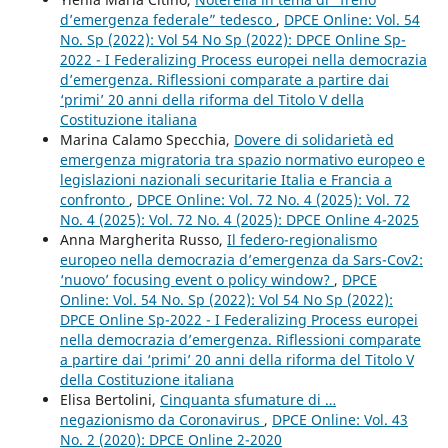
d’emergenza federale” tedesco
,
DPCE Online: Vol. 54
No. Sp (2022): Vol 54 No Sp (2022): DPCE Online Sp-
2022 - I Federalizing Process europei nella democrazia
d’emergenza. Riflessioni comparate a partire dai
‘primi’ 20 anni della riforma del Titolo V della
Costituzione italiana
Marina Calamo Specchia,
Dovere di solidarietà ed
emergenza migratoria tra spazio normativo europeo e
legislazioni nazionali securitarie Italia e Francia a
confronto
,
DPCE Online: Vol. 72 No. 4 (2025): Vol. 72
No. 4 (2025): Vol. 72 No. 4 (2025): DPCE Online 4-2025
Anna Margherita Russo,
Il federo-regionalismo
europeo nella democrazia d’emergenza da Sars-Cov2:
‘nuovo’ focusing event o policy window?
,
DPCE
Online: Vol. 54 No. Sp (2022): Vol 54 No Sp (2022):
DPCE Online Sp-2022 - I Federalizing Process europei
nella democrazia d’emergenza. Riflessioni comparate
a partire dai ‘primi’ 20 anni della riforma del Titolo V
della Costituzione italiana
Elisa Bertolini,
Cinquanta sfumature di …
negazionismo da Coronavirus
,
DPCE Online: Vol. 43
No. 2 (2020): DPCE Online 2-2020