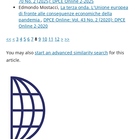
70 No. 2 (2025): DPCE Online 2-2025
Edmondo Mostacci,
La terza onda. L’Unione europea
di fronte alle conseguenze economiche della
pandemia
,
DPCE Online: Vol. 43 No. 2 (2020): DPCE
Online 2-2020
<<
<
3
4
5
6
7
8
9
10
11
12
>
>>
You may also
start an advanced similarity search
for this
article.