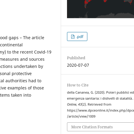
.pdf
ood gaps – The article
continental
ny) to the recent Covid-19
Published
t measures and sources
2020-07-07
e actions undertaken by
sonal protective
l authorities had to
How to Cite
tive examples of those
della Cananea, G. (2020). Poteri pubblici e
stems taken into
emergenza sanitaria: i dislivelli di statalità.
Online
,
43
(2). Retrieved from
https://www.dpceonline.it/index.php/dpc
/article/view/1009
More Citation Formats