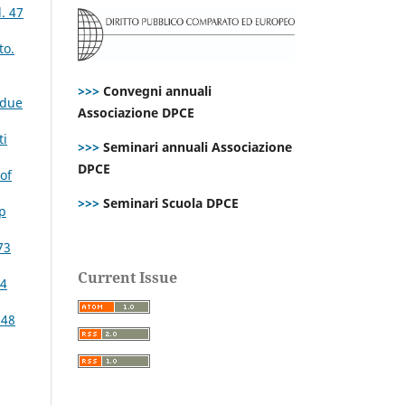
. 47
to.
>>>
Convegni annuali
 due
Associazione DPCE
ti
>>>
Seminari annuali Associazione
DPCE
of
>>>
Seminari Scuola DPCE
Sp
73
Current Issue
24
 48