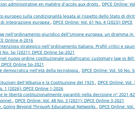
ation administrative en matière d’accès aux droits
,
DPCE Online: Vol
 europeo sulla condizionalità legata al rispetto dello Stato di dirit
so di integrazione europea
,
DPCE Online: Vol. 61 No. 4 (2023): DPCE
f law nell’ordinamento giuridico dell’Unione europea: un dramma in
PCE Online 4-2016
ontenzioso strategico nell'ordinamento italiano. Profili critici e spun
0 No. Sp (2021): DPCE Online Sp-2021
nel nuovo ordine costituzionale sudafricano: customary law vs Bill 
): DPCE Online Sp-2021
ne democratica nell’età della tecnologia
,
DPCE Online: Vol. 50 No. 
stituzioni dell’Albania e la Costituzione del 1925
,
DPCE Online: Vol. 
 No. 1 (2026): DPCE Online 1-2026
ti e le libertà costituzionalmente garantiti nella decisione n° 2021-8
tionnel
,
DPCE Online: Vol. 48 No. 3 (2021): DPCE Online 3-2021
e. Going Beyond Through Educational Networks
,
DPCE Online: Vol.