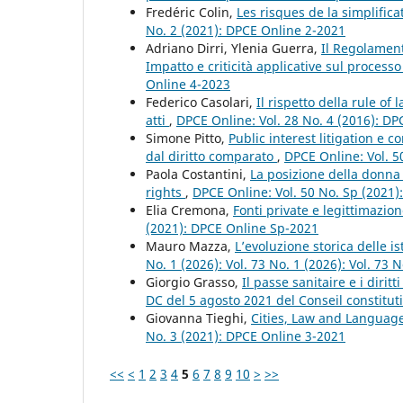
Fredéric Colin,
Les risques de la simplific
No. 2 (2021): DPCE Online 2-2021
Adriano Dirri, Ylenia Guerra,
Il Regolamento
Impatto e criticità applicative sul proces
Online 4-2023
Federico Casolari,
Il rispetto della rule o
atti
,
DPCE Online: Vol. 28 No. 4 (2016): D
Simone Pitto,
Public interest litigation e c
dal diritto comparato
,
DPCE Online: Vol. 5
Paola Costantini,
La posizione della donna 
rights
,
DPCE Online: Vol. 50 No. Sp (2021
Elia Cremona,
Fonti private e legittimazio
(2021): DPCE Online Sp-2021
Mauro Mazza,
L’evoluzione storica delle i
No. 1 (2026): Vol. 73 No. 1 (2026): Vol. 73
Giorgio Grasso,
Il passe sanitaire e i dirit
DC del 5 agosto 2021 del Conseil constitu
Giovanna Tieghi,
Cities, Law and Languag
No. 3 (2021): DPCE Online 3-2021
<<
<
1
2
3
4
5
6
7
8
9
10
>
>>