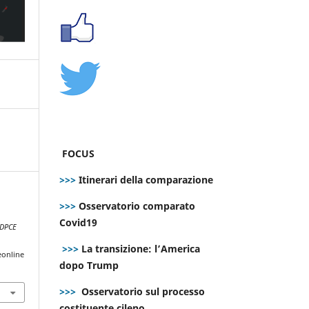
FOCUS
>>>
Itinerari della comparazione
>>>
Osservatorio comparato
d
Covid19
DPCE
>>>
La transizione: l’America
eonline
dopo Trump
>>>
Osservatorio sul processo
costituente cileno