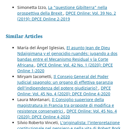
Simonetta Izzo,
La “questione Gibilterra” nella
prospettiva della Brexit
,
DPCE Online: Vol. 39 No. 2
(2019): DPCE Online 2-2019
Similar Articles
María del Ángel Iglesias,
El asunto Jean de Dieu
Ndajigimana y el genocidio ruandés: jugando a dos
bandas entre el Mecanismo Residual y la Corte
Africana
,
DPCE Online: Vol. 42 No. 1 (2020): DPCE
Online 1-2020
Miryam Iacometti,
Il Consejo General del Poder
Judicial spagnolo: un organo di effettiva garanzia
dell’indipendenza del potere giudiziario?
,
DPCE
Online: Vol. 45 No. 4 (2020): DPCE Online 4-2020
Laura Montanari,
Il Consiglio superiore della
magistratura in Francia tra proposte di modifica e
resistenze conservatrici
,
DPCE Online: Vol. 45 No. 4
(2020): DPCE Online 4-2020
Silvio Roberto Vinceti,
L’originalista: l’interpretazione
costituzionale nel pensiero e nella vita di Robert Bork
,